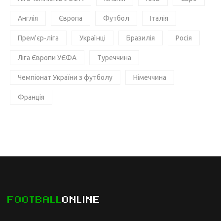
Англія
Європа
Футбол
Італія
Прем'єр-ліга
Українці
Бразилія
Росія
Ліга Європи УЄФА
Туреччина
Чемпіонат України з футболу
Німеччина
Франція
FOOTBALL
ONLINE