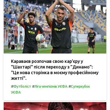
Караваєв розпочав свою кар'єру у
"Шахтарі" після переходу з "Динамо":
"Це нова сторінка в моєму професійному
житті".
#
#
#
Футболіст
Ліга чемпіонів УЄФА
Суперкубок
УЄФА