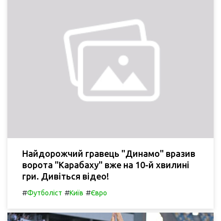
Найдорожчий гравець "Динамо" вразив
ворота "Карабаху" вже на 10-й хвилині
гри. Дивіться відео!
#
#
#
Футболіст
Київ
Євро