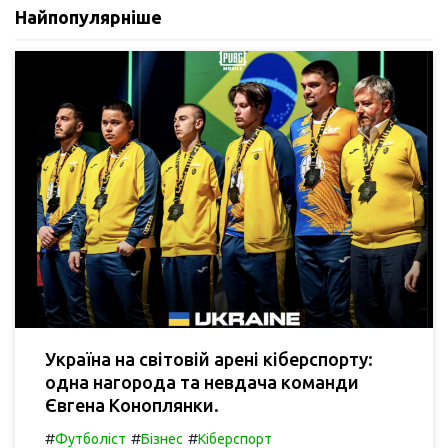
Найпопулярніше
Україна на світовій арені кіберспорту:
одна нагорода та невдача команди
Євгена Коноплянки.
#
#
#
Футболіст
Бізнес
Кіберспорт