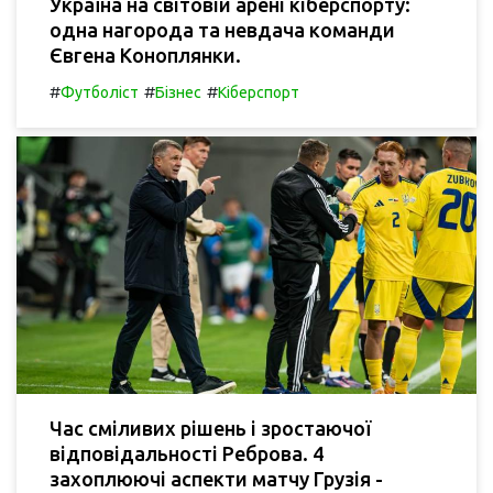
Україна на світовій арені кіберспорту:
одна нагорода та невдача команди
Євгена Коноплянки.
#
#
#
Футболіст
Бізнес
Кіберспорт
Час сміливих рішень і зростаючої
відповідальності Реброва. 4
захоплюючі аспекти матчу Грузія -