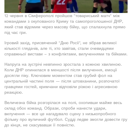
12 червня в Сімферополі пройшов "товариський матч" між
командами з окупованого Криму та самопроголошеної ДНР,
який став відомим через масову бійку, що спалахнула прямо
під час гри.
Ігровий захід, присвячений "Дню Росії", не зібрав великої
кількості глядачів, але ті, хто завітав, стали очевидцями
справжньої вистави – з конфліктами, вилученнями та бійками.
Напруга на зустрічі невпинно зростала з кожною хвилиною.
Коли ДНР опинилася в меншості після вилучення, емоції
досягли піку. Ключовим моментом став грубий фол на
центральній частині поля — після штовханини, розпочатої
гравцями гостей, кримчани відповіли різкою і агресивною
реакцією.
Величезна бійка розгорілася на полі, охопивши майже весь
склад обох команд. Образи, спроби нанести удари,
вилучення — все це нагадувало сцену з низькопробного
фільму про вуличний футбол. Судді ледве змогли довести гру
до кінця, не скасувавши її повністю.