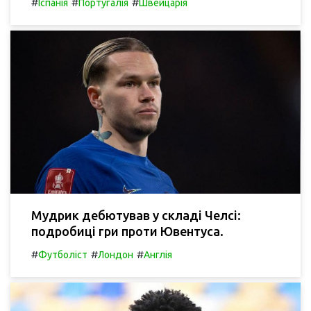
#
#
#
Іспанія
Португалія
Швейцарія
Мудрик дебютував у складі Челсі:
подробиці гри проти Ювентуса.
#
#
#
Футболіст
Лондон
Англія