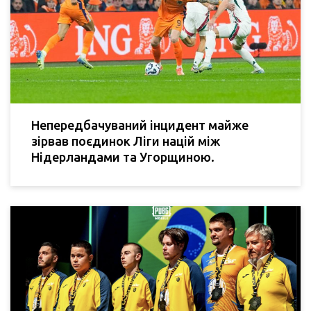
Непередбачуваний інцидент майже
зірвав поєдинок Ліги націй між
Нідерландами та Угорщиною.