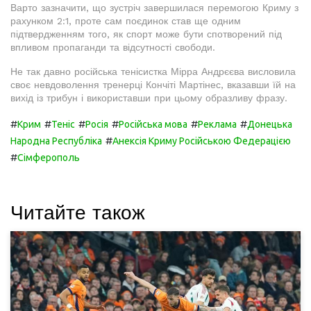
Варто зазначити, що зустріч завершилася перемогою Криму з
рахунком 2:1, проте сам поєдинок став ще одним
підтвердженням того, як спорт може бути спотворений під
впливом пропаганди та відсутності свободи.
Не так давно російська тенісистка Мірра Андрєєва висловила
своє невдоволення тренерці Кончіті Мартінес, вказавши їй на
вихід із трибун і використавши при цьому образливу фразу.
#
#
#
#
#
#
Крим
Теніс
Росія
Російська мова
Реклама
Донецька
#
Народна Республіка
Анексія Криму Російською Федерацією
#
Сімферополь
Читайте також