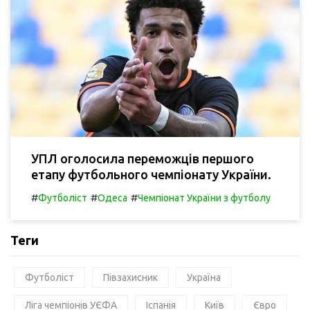
УПЛ оголосила переможців першого
етапу футбольного чемпіонату України.
#
#
#
Футболіст
Одеса
Чемпіонат України з футболу
Теги
Футболіст
Півзахисник
Україна
Ліга чемпіонів УЄФА
Іспанія
Київ
Євро