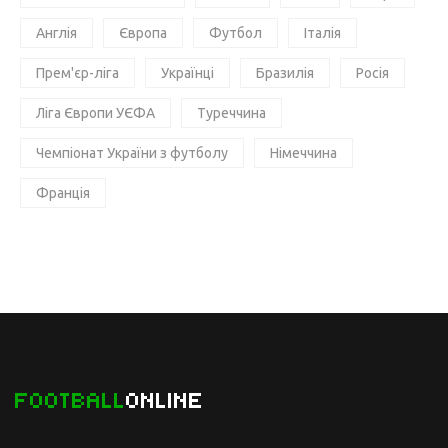
Англія
Європа
Футбол
Італія
Прем'єр-ліга
Українці
Бразилія
Росія
Ліга Європи УЄФА
Туреччина
Чемпіонат України з футболу
Німеччина
Франція
FOOTBALL
ONLINE