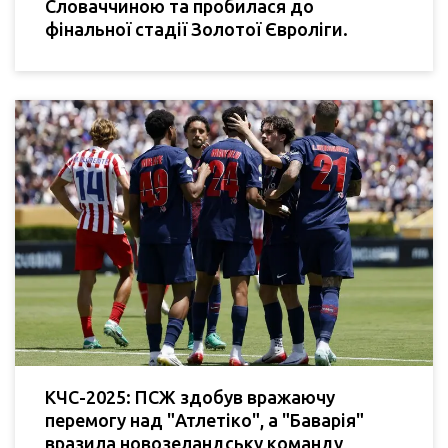
Словаччиною та пробилася до
фінальної стадії Золотої Євроліги.
КЧС-2025: ПСЖ здобув вражаючу
перемогу над "Атлетіко", а "Баварія"
вразила новозеландську команду,