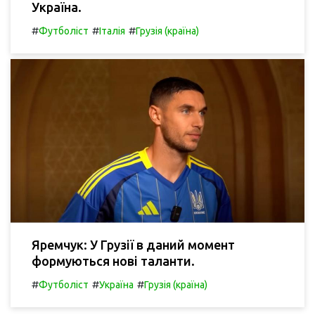
Україна.
#
#
#
Футболіст
Італія
Грузія (країна)
Яремчук: У Грузії в даний момент
формуються нові таланти.
#
#
#
Футболіст
Україна
Грузія (країна)