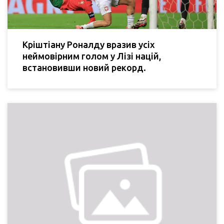
Кріштіану Роналду вразив усіх
неймовірним голом у Лізі націй,
встановивши новий рекорд.