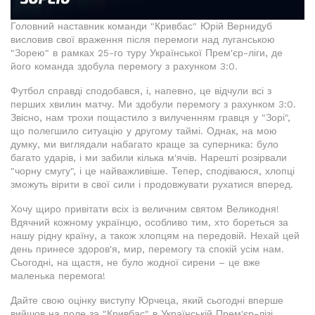
Головний наставник команди "Кривбас" Юрій Вернидуб
висловив свої враження після перемоги над луганською
"Зорею" в рамках 25-го туру Української Прем'єр-ліги, де
його команда здобула перемогу з рахунком 3:0.
Футбол справді сподобався, і, напевно, це відчули всі з
перших хвилин матчу. Ми здобули перемогу з рахунком 3:0.
Звісно, нам трохи пощастило з вилученням гравця у "Зорі",
що полегшило ситуацію у другому таймі. Однак, на мою
думку, ми виглядали набагато краще за суперника: було
багато ударів, і ми забили кілька м'ячів. Нарешті розірвали
"чорну смугу", і це найважливіше. Тепер, сподіваюся, хлопці
зможуть вірити в свої сили і продовжувати рухатися вперед.
Хочу щиро привітати всіх із величним святом Великодня!
Вдячний кожному українцю, особливо тим, хто бореться за
нашу рідну країну, а також хлопцям на передовій. Нехай цей
день принесе здоров'я, мир, перемогу та спокій усім нам.
Сьогодні, на щастя, не було жодної сирени – це вже
маленька перемога!
Дайте свою оцінку виступу Юрчеца, який сьогодні вперше
вийшов на поле за "Кривбас" в Українській Прем'єр-лізі.