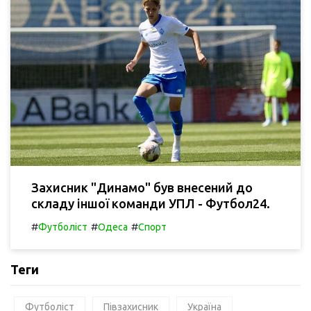
Захисник "Динамо" був внесений до
складу іншої команди УПЛ - Футбол24.
#
#
#
Футболіст
Одеса
Спорт
Теги
Футболіст
Півзахисник
Україна