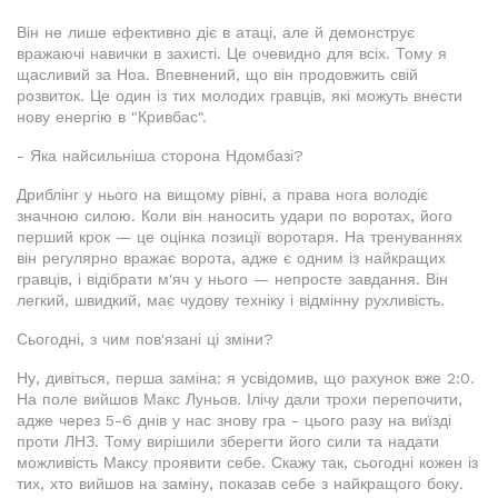
Він не лише ефективно діє в атаці, але й демонструє
вражаючі навички в захисті. Це очевидно для всіх. Тому я
щасливий за Ноа. Впевнений, що він продовжить свій
розвиток. Це один із тих молодих гравців, які можуть внести
нову енергію в "Кривбас".
- Яка найсильніша сторона Ндомбазі?
Дриблінг у нього на вищому рівні, а права нога володіє
значною силою. Коли він наносить удари по воротах, його
перший крок — це оцінка позиції воротаря. На тренуваннях
він регулярно вражає ворота, адже є одним із найкращих
гравців, і відібрати м'яч у нього — непросте завдання. Він
легкий, швидкий, має чудову техніку і відмінну рухливість.
Сьогодні, з чим пов'язані ці зміни?
Ну, дивіться, перша заміна: я усвідомив, що рахунок вже 2:0.
На поле вийшов Макс Луньов. Ілічу дали трохи перепочити,
адже через 5-6 днів у нас знову гра - цього разу на виїзді
проти ЛНЗ. Тому вирішили зберегти його сили та надати
можливість Максу проявити себе. Скажу так, сьогодні кожен із
тих, хто вийшов на заміну, показав себе з найкращого боку.