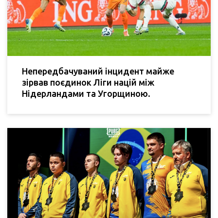
Непередбачуваний інцидент майже
зірвав поєдинок Ліги націй між
Нідерландами та Угорщиною.