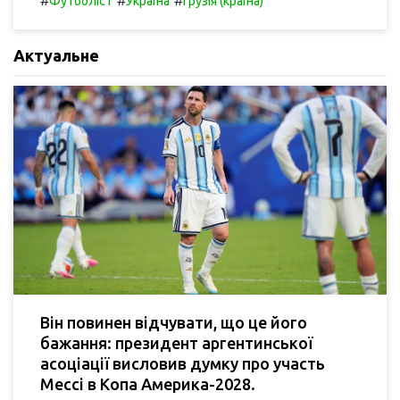
#
#
#
Футболіст
Україна
Грузія (країна)
Актуальне
Він повинен відчувати, що це його
бажання: президент аргентинської
асоціації висловив думку про участь
Мессі в Копа Америка-2028.