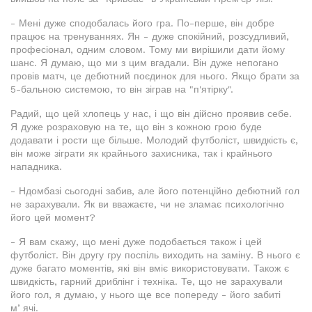
- Мені дуже сподобалась його гра. По-перше, він добре
працює на тренуваннях. Ян - дуже спокійний, розсудливий,
професіонал, одним словом. Тому ми вирішили дати йому
шанс. Я думаю, що ми з цим вгадали. Він дуже непогано
провів матч, це дебютний поєдинок для нього. Якщо брати за
5-бальною системою, то він зіграв на "п'ятірку".
Радий, що цей хлопець у нас, і що він дійсно проявив себе.
Я дуже розраховую на те, що він з кожною грою буде
додавати і рости ще більше. Молодий футболіст, швидкість є,
він може зіграти як крайнього захисника, так і крайнього
нападника.
- Ндомбазі сьогодні забив, але його потенційно дебютний гол
не зарахували. Як ви вважаєте, чи не зламає психологічно
його цей момент?
- Я вам скажу, що мені дуже подобається також і цей
футболіст. Він другу гру поспіль виходить на заміну. В нього є
дуже багато моментів, які він вміє використовувати. Також є
швидкість, гарний дриблінг і техніка. Те, що не зарахували
його гол, я думаю, у нього ще все попереду - його забиті
мʼячі.