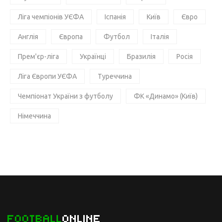
Ліга чемпіонів УЄФА
Іспанія
Київ
Євро
Англія
Європа
Футбол
Італія
Прем'єр-ліга
Українці
Бразилія
Росія
Ліга Європи УЄФА
Туреччина
Чемпіонат України з футболу
ФК «Динамо» (Київ)
Німеччина
FOOTBALL
ONLINE