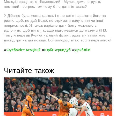
Молоді гравці, як-от Каменський і Мулик, демонструють
помітний прогрес, тож чому б не дати їм шанс?
У Дібанго була жовта картка, і я не хотів наражати його на
ризик, щоб, не дай Боже, не отримати вилучення чи інші
неприємності. Я також вирішив дати йому можливість
відпочити, щоб він міг краще підготуватися до матчу з ЛНЗ.
Тому я перевів Кузика на лівий фланг, адже він також має
досвід гри на цій позиції. Всі молодці, вітаю всіх з перемогою!
#
#
#
Футболіст Асоціації
Юрій Вернидуб
Дриблінг
Читайте також