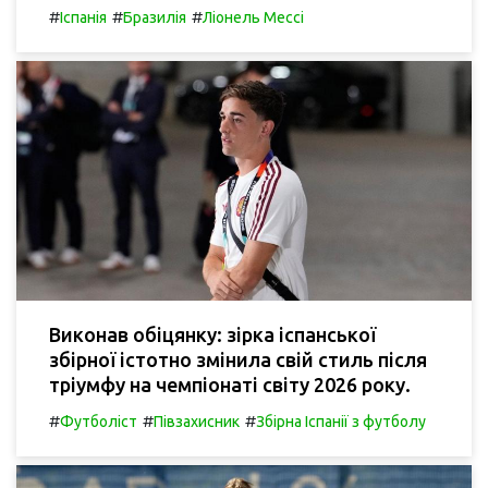
#
#
#
Іспанія
Бразилія
Ліонель Мессі
Виконав обіцянку: зірка іспанської
збірної істотно змінила свій стиль після
тріумфу на чемпіонаті світу 2026 року.
#
#
#
Футболіст
Півзахисник
Збірна Іспанії з футболу