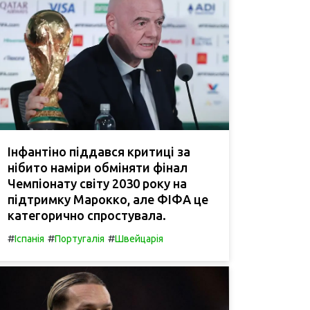
Інфантіно піддався критиці за
нібито наміри обміняти фінал
Чемпіонату світу 2030 року на
підтримку Марокко, але ФІФА це
категорично спростувала.
#
#
#
Іспанія
Португалія
Швейцарія