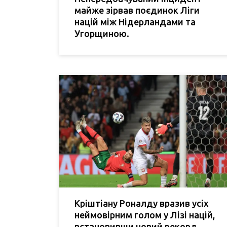
майже зірвав поєдинок Ліги
націй між Нідерландами та
Угорщиною.
Кріштіану Роналду вразив усіх
неймовірним голом у Лізі націй,
встановивши новий рекорд.