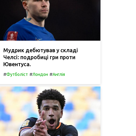
Мудрик дебютував у складі
Челсі: подробиці гри проти
Ювентуса.
#
#
#
Футболіст
Лондон
Англія