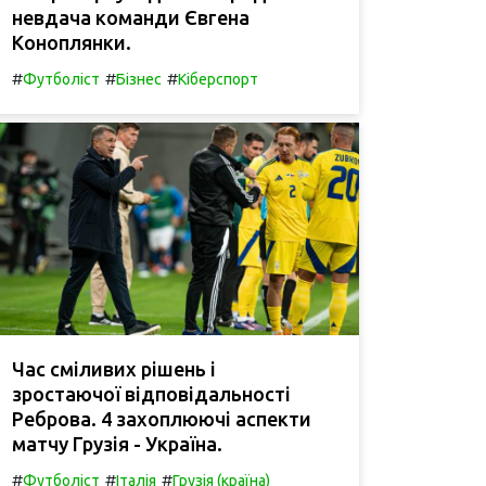
невдача команди Євгена
Коноплянки.
#
#
#
Футболіст
Бізнес
Кіберспорт
Час сміливих рішень і
зростаючої відповідальності
Реброва. 4 захоплюючі аспекти
матчу Грузія - Україна.
#
#
#
Футболіст
Італія
Грузія (країна)