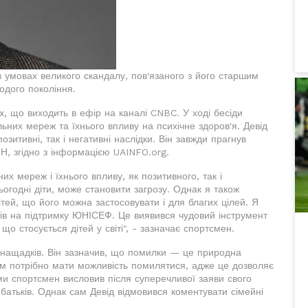
 в умовах великого скандалу, пов'язаного з його старшим
дого покоління.
 що виходить в ефір на каналі CNBC. У ході бесіди
ьних мереж та їхнього впливу на психічне здоров'я. Девід
итивні, так і негативні наслідки. Він завжди прагнув
СН, згідно з інформацією UAINFO.org.
х мереж і їхнього впливу, як позитивного, так і
ьогодні діти, може становити загрозу. Однак я також
ітей, що його можна застосовувати і для благих цілей. Я
ків на підтримку ЮНІСЕФ. Це виявився чудовий інструмент
о стосується дітей у світі", - зазначає спортсмен.
 нащадків. Він зазначив, що помилки — це природна
тям потрібно мати можливість помилятися, адже це дозволяє
уми спортсмен висловив після суперечливої заяви свого
 батьків. Однак сам Девід відмовився коментувати сімейні