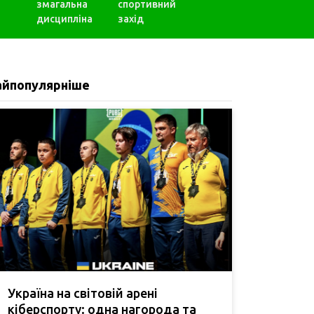
змагальна
спортивний
дисципліна
захід
айпопулярніше
Україна на світовій арені
кіберспорту: одна нагорода та