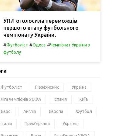
УПЛ оголосила переможців
першого етапу футбольного
чемпіонату України.
#
#
#
Футболіст
Одеса
Чемпіонат України з
футболу
еги
Футболіст
Півзахисник
Україна
Ліга чемпіонів УЄФА
Іспанія
Київ
Євро
Англія
Європа
Футбол
Італія
Прем'єр-ліга
Українці
Бразилія
Росія
Ліга Європи УЄФА