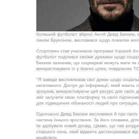
Колишній футболіст збірної Англії Девід Бекхем,
сином Брукліном, висловився щодо помилок моло
Спортсмен став учасником програми Squawk Box,
футболіст поділився своїми думками щодо соціал
Бекхем зазначив, що соцмережі можуть мати як поз
використовувати їх у благих цілях, повідомляє Т
"Я завжди висловлював свої думки щодо соціальни
негативного. Доступ до інформації, який мають с
зрозумів, використовуючи цей ресурс для своїх д
зміг залучити свою платформу та своїх підписни
для підвищення обізнаності людей про ситуацію, щ
Одночасно Девід Бекхем висловився й про своїх
частина їхнього зростання. За його словами, ді
їм здобувати новий досвід. Цікаво, що такі розд
старшого сина, який відкрито дистанціювався від
конфлікти.