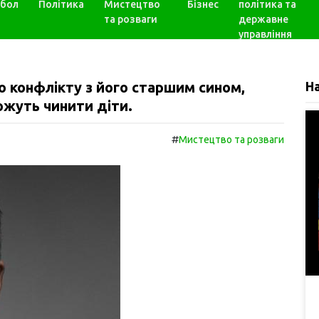
бол
Політика
Мистецтво
Бізнес
політика та
та розваги
державне
управління
о конфлікту з його старшим сином,
Н
ожуть чинити діти.
#
Мистецтво та розваги