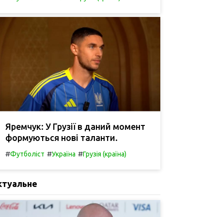
Яремчук: У Грузії в даний момент
формуються нові таланти.
#
#
#
Футболіст
Україна
Грузія (країна)
ктуальне