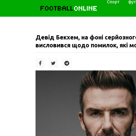
Спорт
фут
FOOTBALL
ONLINE
Девід Бекхем, на фоні серйозног
висловився щодо помилок, які м