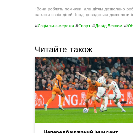
"Вони роблять помилки, але дітям дозволено ро
навчити своїх дітей. Іноді доводиться дозволяти 
#
#
#
#
Соціальна мережа
Спорт
Девід Бекхем
ЮН
Читайте також
Непередбачуваний інцидент