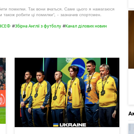
бити помилки. Так вони вчаться. Саме цього я намагаюся
їм також робити ці помилки", - зазначив спортсмен.
#
#
ІСЕФ
Збірна Англії з футболу
Канал ділових новин
А