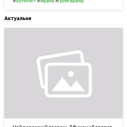
#
#
#
Футболіст
Україна
Грузія (країна)
Актуальне