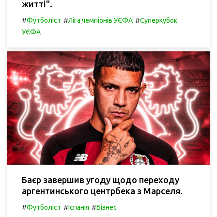
житті".
#
#
#
Футболіст
Ліга чемпіонів УЄФА
Суперкубок
УЄФА
Баєр завершив угоду щодо переходу
аргентинського центрбека з Марселя.
#
#
#
Футболіст
Іспанія
Бізнес