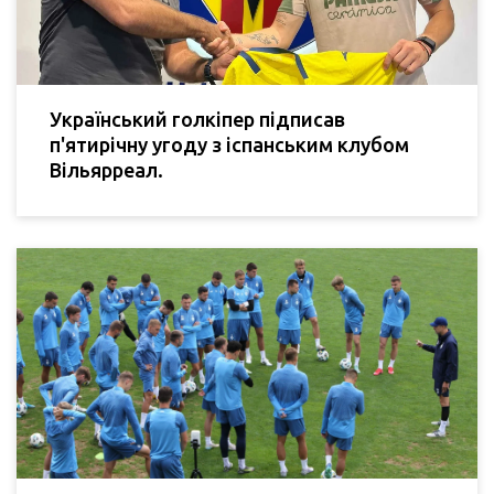
Український голкіпер підписав
п'ятирічну угоду з іспанським клубом
Вільярреал.