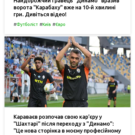
Найдорожчий гравець "Динамо" вразив
ворота "Карабаху" вже на 10-й хвилині
гри. Дивіться відео!
#
#
#
Футболіст
Київ
Євро
Караваєв розпочав свою кар'єру у
"Шахтарі" після переходу з "Динамо":
"Це нова сторінка в моєму професійному