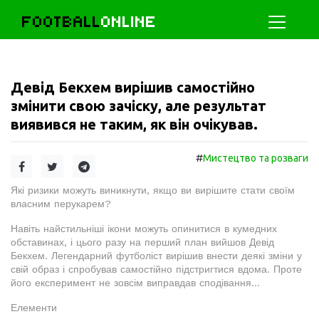
FOOTBALL
ONLINE
Девід Бекхем вирішив самостійно
змінити свою зачіску, але результат
виявився не таким, як він очікував.
#
Мистецтво та розваги
Які ризики можуть виникнути, якщо ви вирішите стати своїм
власним перукарем?
Навіть найстильніші ікони можуть опинитися в кумедних
обставинах, і цього разу на перший план вийшов Девід
Бекхем. Легендарний футболіст вирішив внести деякі зміни у
свій образ і спробував самостійно підстригтися вдома. Проте
його експеримент не зовсім виправдав сподівання…
Елементи