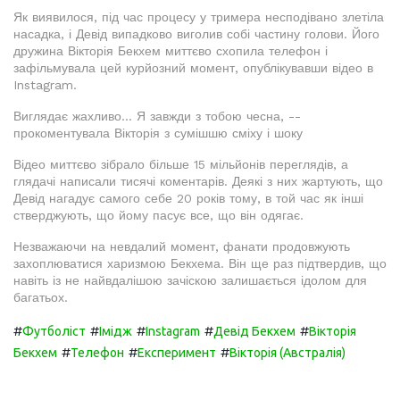
Як виявилося, під час процесу у тримера несподівано злетіла
насадка, і Девід випадково виголив собі частину голови. Його
дружина Вікторія Бекхем миттєво схопила телефон і
зафільмувала цей курйозний момент, опублікувавши відео в
Instagram.
Виглядає жахливо... Я завжди з тобою чесна, --
прокоментувала Вікторія з сумішшю сміху і шоку
Відео миттєво зібрало більше 15 мільйонів переглядів, а
глядачі написали тисячі коментарів. Деякі з них жартують, що
Девід нагадує самого себе 20 років тому, в той час як інші
стверджують, що йому пасує все, що він одягає.
Незважаючи на невдалий момент, фанати продовжують
захоплюватися харизмою Бекхема. Він ще раз підтвердив, що
навіть із не найвдалішою зачіскою залишається ідолом для
багатьох.
#
#
#
#
#
Футболіст
Імідж
Instagram
Девід Бекхем
Вікторія
#
#
#
Бекхем
Телефон
Експеримент
Вікторія (Австралія)