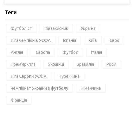
Теги
Футболіст
Півзахисник
Україна
Ліга чемпіонів УЄФА
Іспанія
Київ
Євро
Англія
Європа
Футбол
Італія
Прем'єр-ліга
Українці
Бразилія
Росія
Ліга Європи УЄФА
Туреччина
Чемпіонат України з футболу
Німеччина
Франція