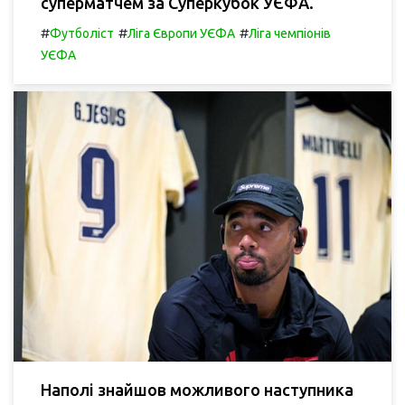
суперматчем за Суперкубок УЄФА.
#
#
#
Футболіст
Ліга Європи УЄФА
Ліга чемпіонів
УЄФА
Наполі знайшов можливого наступника