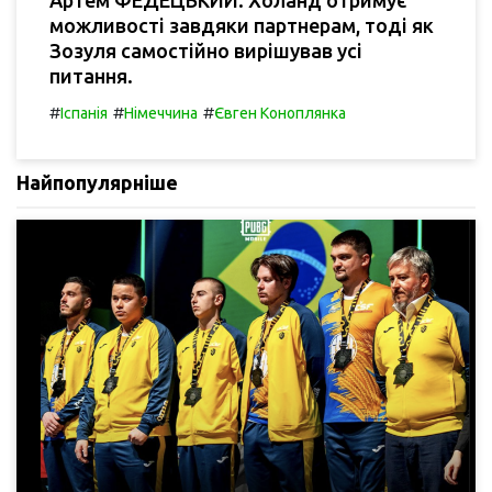
Артем ФЕДЕЦЬКИЙ: Холанд отримує
можливості завдяки партнерам, тоді як
Зозуля самостійно вирішував усі
питання.
#
#
#
Іспанія
Німеччина
Євген Коноплянка
Найпопулярніше