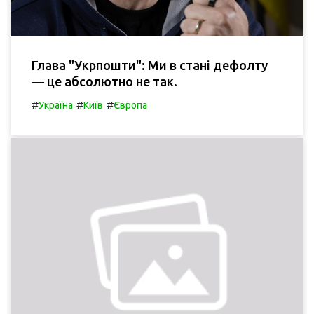
Глава "Укрпошти": Ми в стані дефолту
— це абсолютно не так.
#
#
#
Україна
Київ
Європа