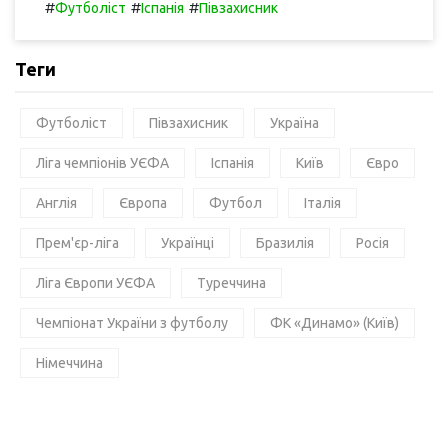
#
#
#
Футболіст
Іспанія
Півзахисник
Теги
Футболіст
Півзахисник
Україна
Ліга чемпіонів УЄФА
Іспанія
Київ
Євро
Англія
Європа
Футбол
Італія
Прем'єр-ліга
Українці
Бразилія
Росія
Ліга Європи УЄФА
Туреччина
Чемпіонат України з футболу
ФК «Динамо» (Київ)
Німеччина