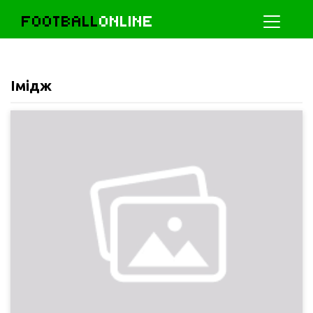
FOOTBALL
ONLINE
Імідж