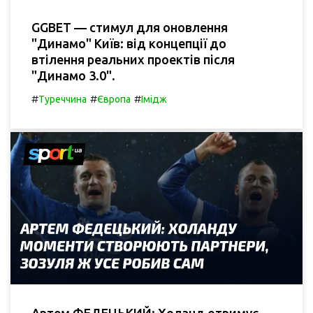
GGBET — стимул для оновлення
"Динамо" Київ: від концепції до
втілення реальних проектів після
"Динамо 3.0".
#
#
#
Туреччина
Європа
Імідж