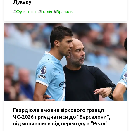
Лукаку.
#
#
#
Футболіст
Італія
Бразилія
Гвардіола вмовив зіркового гравця
ЧС-2026 приєднатися до "Барселони",
відмовившись від переходу в "Реал".