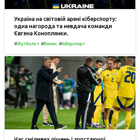
Україна на світовій арені кіберспорту:
одна нагорода та невдача команди
Євгена Коноплянки.
#
#
#
Футболіст
Бізнес
Кіберспорт
Час сміливих рішень і зростаючої