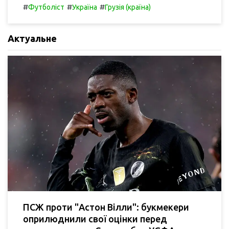
#
#
#
Футболіст
Україна
Грузія (країна)
Актуальне
ПСЖ проти "Астон Вілли": букмекери
оприлюднили свої оцінки перед