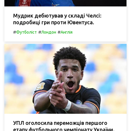
Мудрик дебютував у складі Челсі:
подробиці гри проти Ювентуса.
#
#
#
Футболіст
Лондон
Англія
УПЛ оголосила переможців першого
етапу футбольного чемпіонату України.