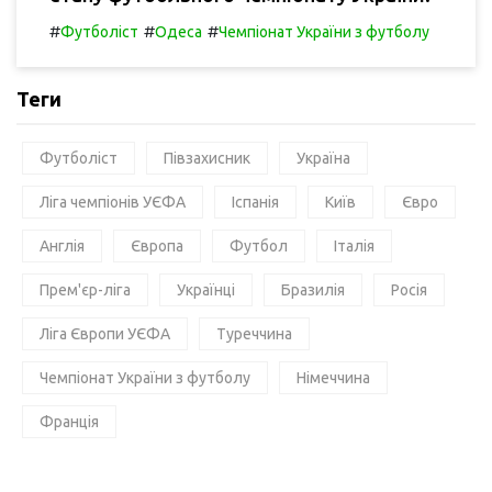
#
#
#
Футболіст
Одеса
Чемпіонат України з футболу
Теги
Футболіст
Півзахисник
Україна
Ліга чемпіонів УЄФА
Іспанія
Київ
Євро
Англія
Європа
Футбол
Італія
Прем'єр-ліга
Українці
Бразилія
Росія
Ліга Європи УЄФА
Туреччина
Чемпіонат України з футболу
Німеччина
Франція