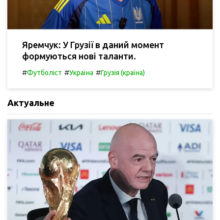
Яремчук: У Грузії в даний момент
формуються нові таланти.
#
#
#
Футболіст
Україна
Грузія (країна)
Актуальне