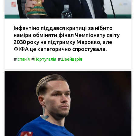
Інфантіно піддався критиці за нібито
наміри обміняти фінал Чемпіонату світу
2030 року на підтримку Марокко, але
ФІФА це категорично спростувала.
#
#
#
Іспанія
Португалія
Швейцарія