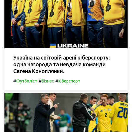
Україна на світовій арені кіберспорту:
одна нагорода та невдача команди
Євгена Коноплянки.
#
#
#
Футболіст
Бізнес
Кіберспорт