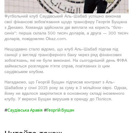
Футбольний клуб Саудівський Аль-Шабаб успішно виконав
свої фінансові зобов'язання щодо трансферу Георгія Бущана
з Динамо. Команда здійснила дві виплати на користь "біло-
синіх": перша склала 500 тисяч доларів, а друга — 300 тисяч
доларів, повідомляє Оkaz.com.
Нещодавно стало відомо, що клуб Аль-Шабаб підпав під
санкції у вигляді трансферного бану через ряд фінансових
зобов'язань, які не були виконані. На сьогоднішній день ФІФА
займається розглядом п'яти справ, пов'язаних із цим
саудівським клубом.
Нагадаємо, що Георгій Бущан підписав контракт з Аль-
Шабабом у січні 2025 року за суму в 3 мільйони євро. Однак,
йому не вдалося закріпитися в основному складі іноземного
клубу. У вересні Бущан вирушив в оренду до Полісся.
#
#
Саудівська Аравія
Георгій Бущан