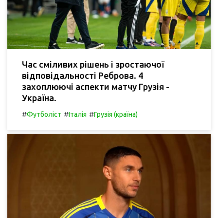
Час сміливих рішень і зростаючої
відповідальності Реброва. 4
захоплюючі аспекти матчу Грузія -
Україна.
#
#
#
Футболіст
Італія
Грузія (країна)