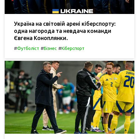
Україна на світовій арені кіберспорту:
одна нагорода та невдача команди
Євгена Коноплянки.
#
#
#
Футболіст
Бізнес
Кіберспорт