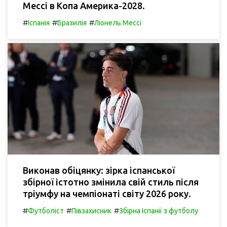
Мессі в Копа Америка-2028.
#
#
#
Іспанія
Бразилія
Ліонель Мессі
Виконав обіцянку: зірка іспанської
збірної істотно змінила свій стиль після
тріумфу на чемпіонаті світу 2026 року.
#
#
#
Футболіст
Півзахисник
Збірна Іспанії з футболу