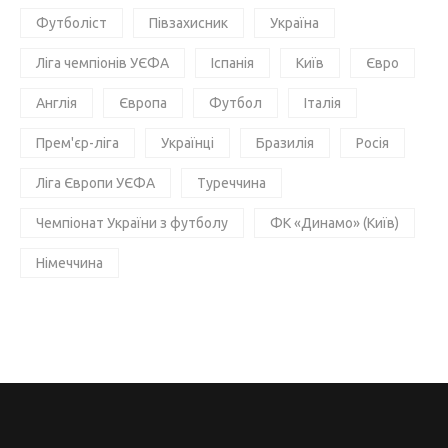
Футболіст
Півзахисник
Україна
Ліга чемпіонів УЄФА
Іспанія
Київ
Євро
Англія
Європа
Футбол
Італія
Прем'єр-ліга
Українці
Бразилія
Росія
Ліга Європи УЄФА
Туреччина
Чемпіонат України з футболу
ФК «Динамо» (Київ)
Німеччина