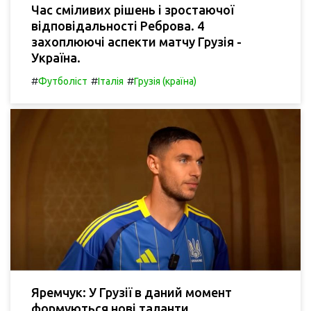
Час сміливих рішень і зростаючої
відповідальності Реброва. 4
захоплюючі аспекти матчу Грузія -
Україна.
#
#
#
Футболіст
Італія
Грузія (країна)
Яремчук: У Грузії в даний момент
формуються нові таланти.