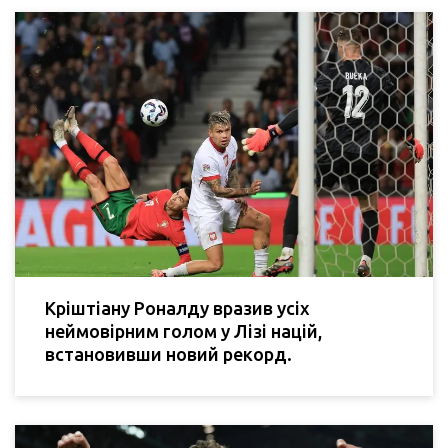
Кріштіану Роналду вразив усіх
неймовірним голом у Лізі націй,
встановивши новий рекорд.