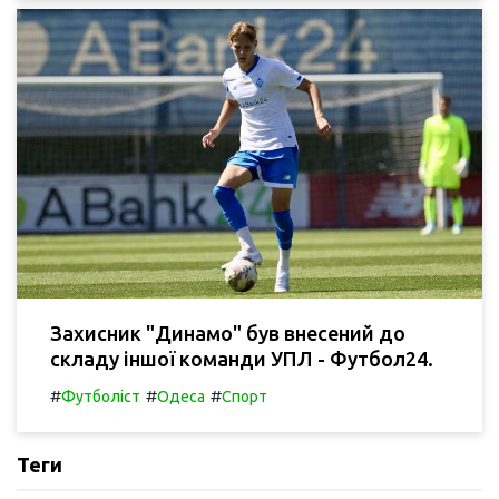
Захисник "Динамо" був внесений до
складу іншої команди УПЛ - Футбол24.
#
#
#
Футболіст
Одеса
Спорт
Теги