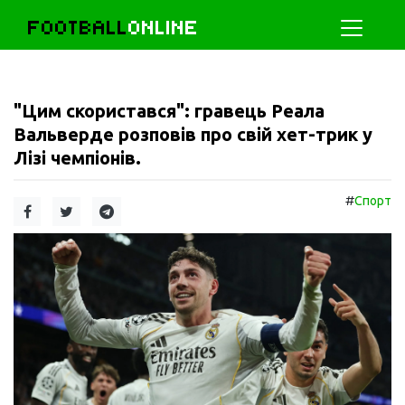
FOOTBALL
ONLINE
"Цим скористався": гравець Реала
Вальверде розповів про свій хет-трик у
Лізі чемпіонів.
#
Спорт