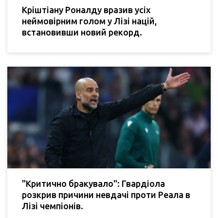
Кріштіану Роналду вразив усіх
неймовірним голом у Лізі націй,
встановивши новий рекорд.
"Критично бракувало": Гвардіола
розкрив причини невдачі проти Реала в
Лізі чемпіонів.