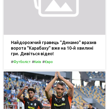
Найдорожчий гравець "Динамо" вразив
ворота "Карабаху" вже на 10-й хвилині
гри. Дивіться відео!
#
#
#
Футболіст
Київ
Євро