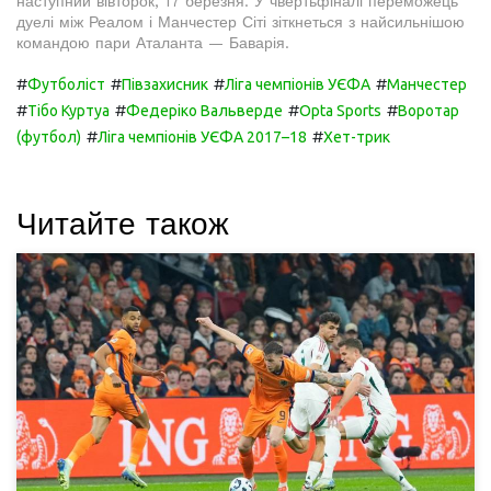
наступний вівторок, 17 березня. У чвертьфіналі переможець
дуелі між Реалом і Манчестер Сіті зіткнеться з найсильнішою
командою пари Аталанта — Баварія.
#
#
#
#
Футболіст
Півзахисник
Ліга чемпіонів УЄФА
Манчестер
#
#
#
#
Тібо Куртуа
Федеріко Вальверде
Opta Sports
Воротар
#
#
(футбол)
Ліга чемпіонів УЄФА 2017–18
Хет-трик
Читайте також