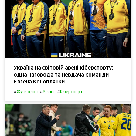
Україна на світовій арені кіберспорту:
одна нагорода та невдача команди
Євгена Коноплянки.
#
#
#
Футболіст
Бізнес
Кіберспорт