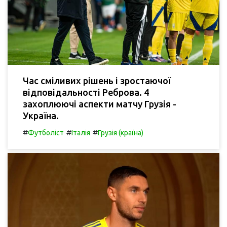
Час сміливих рішень і зростаючої
відповідальності Реброва. 4
захоплюючі аспекти матчу Грузія -
Україна.
#
#
#
Футболіст
Італія
Грузія (країна)