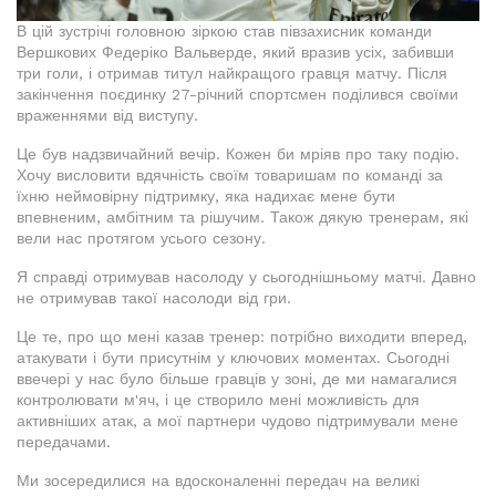
В цій зустрічі головною зіркою став півзахисник команди
Вершкових Федеріко Вальверде, який вразив усіх, забивши
три голи, і отримав титул найкращого гравця матчу. Після
закінчення поєдинку 27-річний спортсмен поділився своїми
враженнями від виступу.
Це був надзвичайний вечір. Кожен би мріяв про таку подію.
Хочу висловити вдячність своїм товаришам по команді за
їхню неймовірну підтримку, яка надихає мене бути
впевненим, амбітним та рішучим. Також дякую тренерам, які
вели нас протягом усього сезону.
Я справді отримував насолоду у сьогоднішньому матчі. Давно
не отримував такої насолоди від гри.
Це те, про що мені казав тренер: потрібно виходити вперед,
атакувати і бути присутнім у ключових моментах. Сьогодні
ввечері у нас було більше гравців у зоні, де ми намагалися
контролювати м'яч, і це створило мені можливість для
активніших атак, а мої партнери чудово підтримували мене
передачами.
Ми зосередилися на вдосконаленні передач на великі