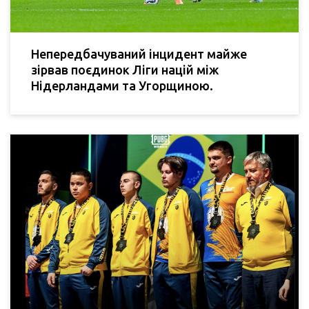
Непередбачуваний інцидент майже
зірвав поєдинок Ліги націй між
Нідерландами та Угорщиною.