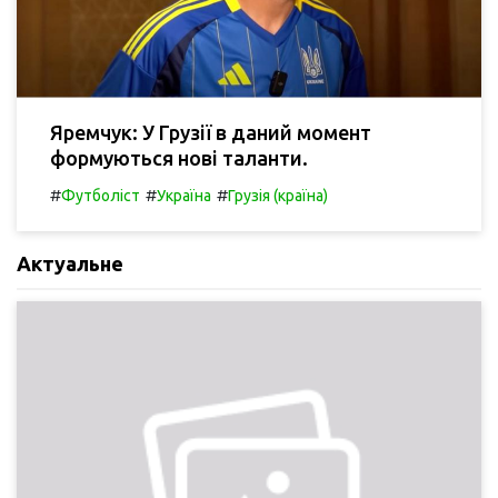
Яремчук: У Грузії в даний момент
формуються нові таланти.
#
#
#
Футболіст
Україна
Грузія (країна)
Актуальне