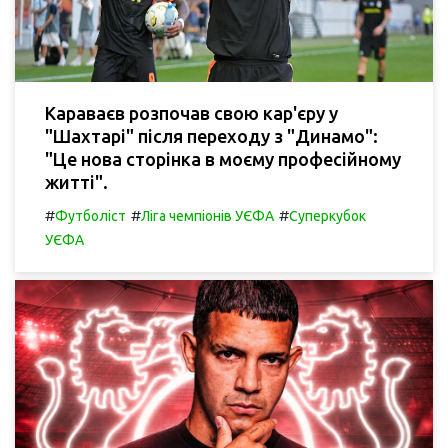
Караваєв розпочав свою кар'єру у
"Шахтарі" після переходу з "Динамо":
"Це нова сторінка в моєму професійному
житті".
#
#
#
Футболіст
Ліга чемпіонів УЄФА
Суперкубок
УЄФА