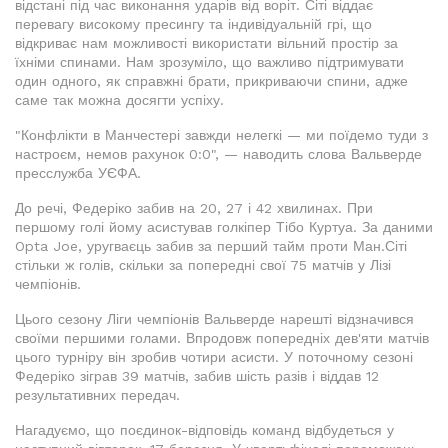
відстані під час виконання ударів від воріт. Сіті віддає
перевагу високому пресингу та індивідуальній грі, що
відкриває нам можливості використати вільний простір за
їхніми спинами. Нам зрозуміло, що важливо підтримувати
один одного, як справжні брати, прикриваючи спини, адже
саме так можна досягти успіху.
"Конфлікти в Манчестері завжди нелегкі — ми поїдемо туди з
настроєм, немов рахунок 0:0", — наводить слова Вальверде
пресслужба УЄФА.
До речі, Федеріко забив на 20, 27 і 42 хвилинах. При
першому голі йому асистував голкіпер Тібо Куртуа. За даними
Opta Joe, уругваєць забив за перший тайм проти Ман.Сіті
стільки ж голів, скільки за попередні свої 75 матчів у Лізі
чемпіонів.
Цього сезону Ліги чемпіонів Вальверде нарешті відзначився
своїми першими голами. Впродовж попередніх дев'яти матчів
цього турніру він зробив чотири асисти. У поточному сезоні
Федеріко зіграв 39 матчів, забив шість разів і віддав 12
результативних передач.
Нагадуємо, що поєдинок-відповідь команд відбудеться у