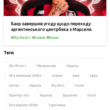
Баєр завершив угоду щодо переходу
аргентинського центрбека з Марселя.
#
#
#
Футболіст
Іспанія
Бізнес
Теги
Футболіст
Півзахисник
Україна
Ліга чемпіонів УЄФА
Іспанія
Київ
Євро
Англія
Європа
Футбол
Італія
Прем'єр-ліга
Українці
Бразилія
Росія
Ліга Європи УЄФА
Туреччина