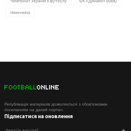
Чемпіонат України з футболу
ФК «Динамо» (Київ)
Німеччина
FOOTBALL
ONLINE
Републікація матеріалів дозволяється з обов'язковим
посиланням на даний портал.
Підписатися на оновлення