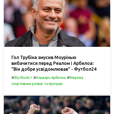
Гол Трубіна змусив Моурінью
вибачитися перед Реалом і Арбелоа:
"Він добре усвідомлював" - Футбол24
#
#
#
Футболіст
Альваро Арбелоа
Мережа
спортивних розваг та програм