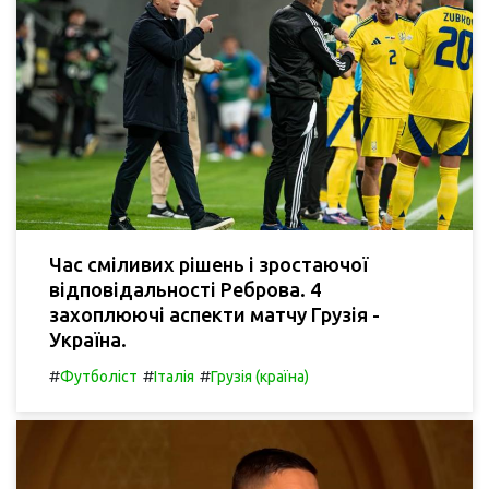
Час сміливих рішень і зростаючої
відповідальності Реброва. 4
захоплюючі аспекти матчу Грузія -
Україна.
#
#
#
Футболіст
Італія
Грузія (країна)