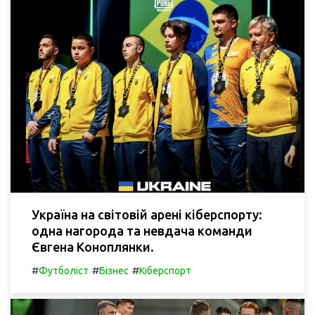
Україна на світовій арені кіберспорту:
одна нагорода та невдача команди
Євгена Коноплянки.
#
#
#
Футболіст
Бізнес
Кіберспорт