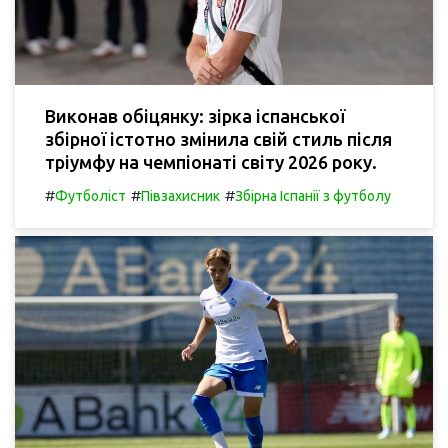
Виконав обіцянку: зірка іспанської
збірної істотно змінила свій стиль після
тріумфу на чемпіонаті світу 2026 року.
#
#
#
Футболіст
Півзахисник
Збірна Іспанії з футболу