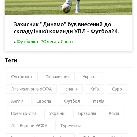
Захисник "Динамо" був внесений до
складу іншої команди УПЛ - Футбол24.
#
#
#
Футболіст
Одеса
Спорт
Теги
Футболіст
Півзахисник
Україна
Ліга чемпіонів УЄФА
Іспанія
Київ
Євро
Англія
Європа
Футбол
Італія
Прем'єр-ліга
Українці
Бразилія
Росія
Ліга Європи УЄФА
Туреччина