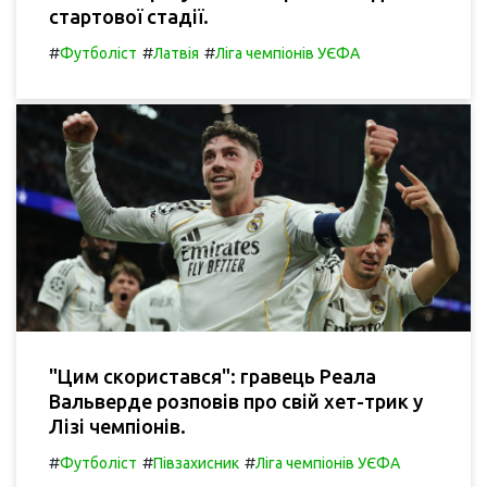
стартової стадії.
#
#
#
Футболіст
Латвія
Ліга чемпіонів УЄФА
"Цим скористався": гравець Реала
Вальверде розповів про свій хет-трик у
Лізі чемпіонів.
#
#
#
Футболіст
Півзахисник
Ліга чемпіонів УЄФА