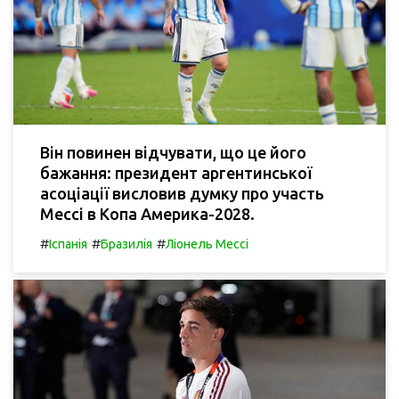
Він повинен відчувати, що це його
бажання: президент аргентинської
асоціації висловив думку про участь
Мессі в Копа Америка-2028.
#
#
#
Іспанія
Бразилія
Ліонель Мессі