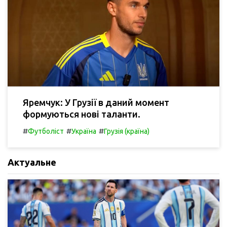
Яремчук: У Грузії в даний момент
формуються нові таланти.
#
#
#
Футболіст
Україна
Грузія (країна)
Актуальне