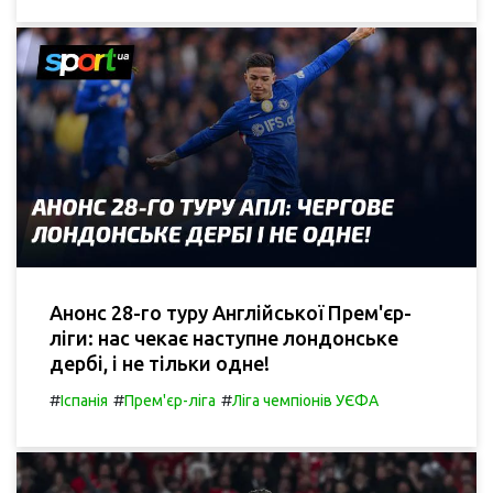
Анонс 28-го туру Англійської Прем'єр-
ліги: нас чекає наступне лондонське
дербі, і не тільки одне!
#
#
#
Іспанія
Прем'єр-ліга
Ліга чемпіонів УЄФА