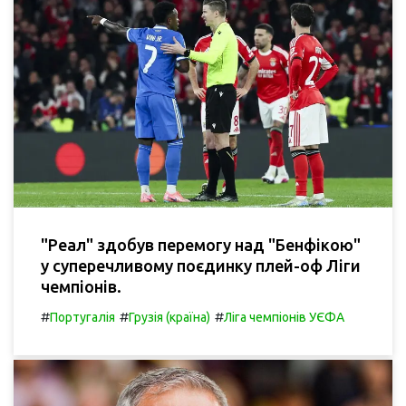
"Реал" здобув перемогу над "Бенфікою"
у суперечливому поєдинку плей-оф Ліги
чемпіонів.
#
#
#
Португалія
Грузія (країна)
Ліга чемпіонів УЄФА