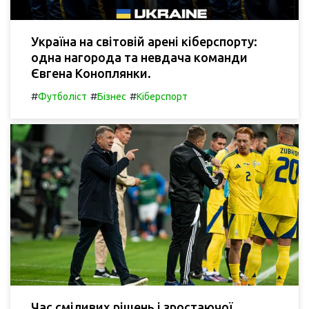
Україна на світовій арені кіберспорту:
одна нагорода та невдача команди
Євгена Коноплянки.
#
#
#
Футболіст
Бізнес
Кіберспорт
Час сміливих рішень і зростаючої