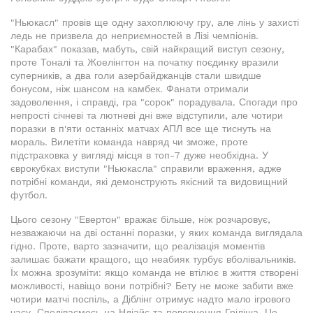
"Ньюкасл" провів ще одну захоплюючу гру, але лінь у захисті
ледь не призвела до неприємностей в Лізі чемпіонів.
"Карабах" показав, мабуть, свій найкращий виступ сезону,
проте Тоналі та Жоелінгтон на початку поєдинку вразили
суперників, а два голи азербайджанців стали швидше
бонусом, ніж шансом на камбек. Фанати отримали
задоволення, і справді, гра "сорок" порадувала. Спогади про
непрості січневі та лютневі дні вже відступили, але чотири
поразки в п'яти останніх матчах АПЛ все ще тиснуть на
мораль. Вилетіти команда навряд чи зможе, проте
підстраховка у вигляді місця в топ-7 дуже необхідна. У
єврокубках виступи "Ньюкасла" справили враження, адже
потрібні команди, які демонструють якісний та видовищний
футбол.
Цього сезону "Евертон" вражає більше, ніж розчаровує,
незважаючи на дві останні поразки, у яких команда виглядала
гідно. Проте, варто зазначити, що реалізація моментів
залишає бажати кращого, що неабияк турбує вболівальників.
Їх можна зрозуміти: якщо команда не втілює в життя створені
можливості, навіщо вони потрібні? Бету не може забити вже
чотири матчі поспіль, а Діблінг отримує надто мало ігрового
часу. Сподіваємось на Ндіайє та повернення Гріліша. Це