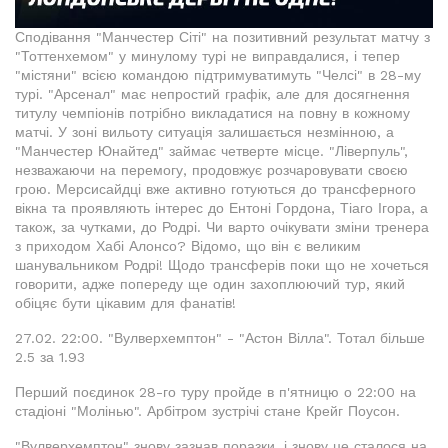
Сподівання "Манчестер Сіті" на позитивний результат матчу з
"Тоттенхемом" у минулому турі не виправдалися, і тепер
"містяни" всією командою підтримуватимуть "Челсі" в 28-му
турі. "Арсенал" має непростий графік, але для досягнення
титулу чемпіонів потрібно викладатися на повну в кожному
матчі. У зоні вильоту ситуація залишається незмінною, а
"Манчестер Юнайтед" займає четверте місце. "Ліверпуль",
незважаючи на перемогу, продовжує розчаровувати своєю
грою. Мерсисайдці вже активно готуються до трансферного
вікна та проявляють інтерес до Ентоні Гордона, Тіаго Ігора, а
також, за чутками, до Родрі. Чи варто очікувати зміни тренера
з приходом Хабі Алонсо? Відомо, що він є великим
шанувальником Родрі! Щодо трансферів поки що не хочеться
говорити, адже попереду ще один захоплюючий тур, який
обіцяє бути цікавим для фанатів!
27.02. 22:00. "Вулверхемптон" - "Астон Вілла". Тотал більше
2.5 за 1.93
Перший поєдинок 28-го туру пройде в п'ятницю о 22:00 на
стадіоні "Молінью". Арбітром зустрічі стане Крейг Поусон.
"Вулверхемптон" знову зазнав поразки, і знову це сталося на