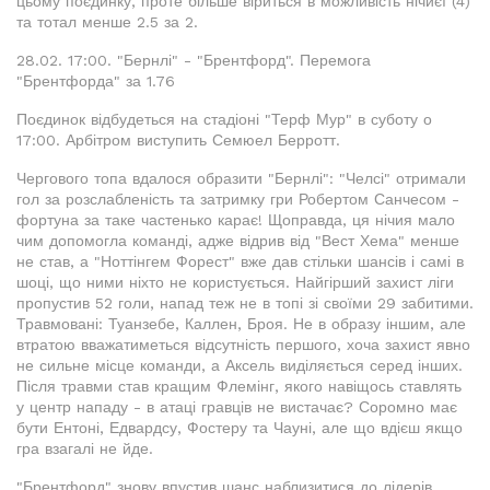
цьому поєдинку, проте більше віриться в можливість нічиєї (4)
та тотал менше 2.5 за 2.
28.02. 17:00. "Бернлі" - "Брентфорд". Перемога
"Брентфорда" за 1.76
Поєдинок відбудеться на стадіоні "Терф Мур" в суботу о
17:00. Арбітром виступить Семюел Берротт.
Чергового топа вдалося образити "Бернлі": "Челсі" отримали
гол за розслабленість та затримку гри Робертом Санчесом -
фортуна за таке частенько карає! Щоправда, ця нічия мало
чим допомогла команді, адже відрив від "Вест Хема" менше
не став, а "Ноттінгем Форест" вже дав стільки шансів і самі в
шоці, що ними ніхто не користується. Найгірший захист ліги
пропустив 52 голи, напад теж не в топі зі своїми 29 забитими.
Травмовані: Туанзебе, Каллен, Броя. Не в образу іншим, але
втратою вважатиметься відсутність першого, хоча захист явно
не сильне місце команди, а Аксель виділяється серед інших.
Після травми став кращим Флемінг, якого навіщось ставлять
у центр нападу - в атаці гравців не вистачає? Соромно має
бути Ентоні, Едвардсу, Фостеру та Чауні, але що вдієш якщо
гра взагалі не йде.
"Брентфорд" знову впустив шанс наблизитися до лідерів,