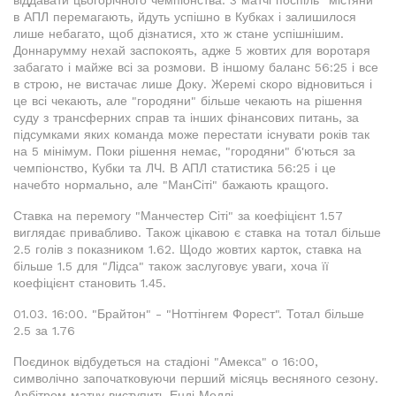
віддавати цьогорічного чемпіонства. 3 матчі поспіль "містяни"
в АПЛ перемагають, йдуть успішно в Кубках і залишилося
лише небагато, щоб дізнатися, хто ж стане успішнішим.
Доннарумму нехай заспокоять, адже 5 жовтих для воротаря
забагато і майже всі за розмови. В іншому баланс 56:25 і все
в строю, не вистачає лише Доку. Жеремі скоро відновиться і
це всі чекають, але "городяни" більше чекають на рішення
суду з трансферних справ та інших фінансових питань, за
підсумками яких команда може перестати існувати років так
на 5 мінімум. Поки рішення немає, "городяни" б'ються за
чемпіонство, Кубки та ЛЧ. В АПЛ статистика 56:25 і це
начебто нормально, але "МанСіті" бажають кращого.
Ставка на перемогу "Манчестер Сіті" за коефіцієнт 1.57
виглядає привабливо. Також цікавою є ставка на тотал більше
2.5 голів з показником 1.62. Щодо жовтих карток, ставка на
більше 1.5 для "Лідса" також заслуговує уваги, хоча її
коефіцієнт становить 1.45.
01.03. 16:00. "Брайтон" - "Ноттінгем Форест". Тотал більше
2.5 за 1.76
Поєдинок відбудеться на стадіоні "Амекса" о 16:00,
символічно започатковуючи перший місяць весняного сезону.
Арбітром матчу виступить Енді Медлі.