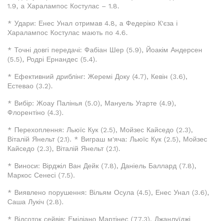
1.9, а Харалампос Костулас – 1.8.
* Удари: Енес Унал отримав 4.8, а Федеріко К'єза і
Харалампос Костулас мають по 4.6.
* Точні довгі передачі: Фабіан Шер (5.9), Йоакім Андерсен
(5.5), Родрі Ернандес (5.4).
* Ефективний дриблінг: Жеремі Доку (4.7), Кевін (3.6),
Естевао (3.2).
* Вибір: Жоау Палінья (5.0), Мануель Угарте (4.9),
Флорентіно (4.3).
* Перехоплення: Льюїс Кук (2.5), Мойзес Кайседо (2.3),
Віталій Янельт (2.1). * Виграш м'яча: Льюїс Кук (2.5), Мойзес
Кайседо (2.3), Віталій Янельт (2.1).
* Виноси: Вірджіл Ван Дейк (7.8), Даніель Баллард (7.8),
Маркос Сенесі (7.5).
* Виявлено порушення: Вільям Осула (4.5), Енес Унал (3.6),
Саша Лукіч (2.8).
* Відсоток сейвів: Еміліано Мартінес (77.3), Джанлуїджі