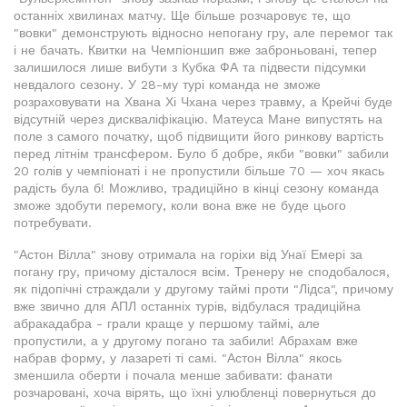
останніх хвилинах матчу. Ще більше розчаровує те, що
"вовки" демонструють відносно непогану гру, але перемог так
і не бачать. Квитки на Чемпіоншип вже заброньовані, тепер
залишилося лише вибути з Кубка ФА та підвести підсумки
невдалого сезону. У 28-му турі команда не зможе
розраховувати на Хвана Хі Чхана через травму, а Крейчі буде
відсутній через дискваліфікацію. Матеуса Мане випустять на
поле з самого початку, щоб підвищити його ринкову вартість
перед літнім трансфером. Було б добре, якби "вовки" забили
20 голів у чемпіонаті і не пропустили більше 70 — хоч якась
радість була б! Можливо, традиційно в кінці сезону команда
зможе здобути перемогу, коли вона вже не буде цього
потребувати.
"Астон Вілла" знову отримала на горіхи від Унаї Емері за
погану гру, причому дісталося всім. Тренеру не сподобалося,
як підопічні страждали у другому таймі проти "Лідса", причому
вже звично для АПЛ останніх турів, відбулася традиційна
абракадабра - грали краще у першому таймі, але
пропустили, а у другому погано та забили! Абрахам вже
набрав форму, у лазареті ті самі. "Астон Вілла" якось
зменшила оберти і почала менше забивати: фанати
розчаровані, хоча вірять, що їхні улюбленці повернуться до