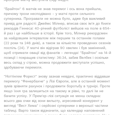
"Брайтон" 6 матчів не знав перемог і ось вона прийшла,
причому трохи несподівано - у матчі проти сильного
суперника. Програвати не можна було, адже був важливий
привід для радості: Джеймс Мілнер, вписав своє ім'я до Книги
рекордів Гіннеса! 40-річний футболіст вийшов на поле в 654-
й раз і це найбільше в історії. Крім того, Мілнер рекордсмен
за найдовшим інтервалом між першим та останнім голами
(22 роки та 248 днів), а також за кількістю проведених сезонів
поспіль (24). У матчі він відіграв 90 хвилин і був замінений,
щоб отримати овації від фанатів - легенда! "Брайтон" на 14-й
позиції і покращив статистику: 36:34, забив Велбек і оскільки
весь склад у строю, можна продовжити виступати успішно,
здобуваючи перемоги.
"Ноттінгем Форест" знову зазнав невдачі, практично віддавши
перемогу "Фенербахче" у Лізі Європи, але в останній момент
зумів зрівняти рахунок і продовжити боротьбу в турнірі. Проте
якщо їхня гра залишиться на такому ж рівні, то далі їм не
бачити успіху. У Прем'єр-лізі ситуація не менш складна:
всього два очки від зони вильоту, агресивний конкурент у
вигляді "Вест Хема" і серйозні суперники з верхньої частини
таблиці. Варто також відзначити, що календар наповнений