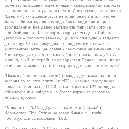
може звучати дивно, адже нинішній склад команди виглядає
різноманітно та потужно, але саме Джек вдихнув нове життя в
"Евертон", який демонструє непогані результати. Ніхто не
знає, як би виглядала команда без оренди британця, і
вболівальники вже давно закликають підписати його на
постійній основі. Також варто звернути увагу на Тайріка
Джорджа – особисто вважаю, що його слід було б залучити
до складу. Дивно, чому досі не продовжили контракт з
Миколенком, адже цей гравець заслуговує на визнання, і за
його ситуацією уважно стежать багато провідних клубів. А
МакНіл, який не перейшов до "Кристал Пелас" і поки що не
активний, можливо, варто повернути до основної команди?
"Ньюкасл" переживає важкий період, адже команда ще не
завершила всі свої іспити, і в АПЛ, ймовірно, знову чекає
невдача. Прогноз на ТБ2.5 за коефіцієнтом 1.74 виглядає
обґрунтованим, очікуємо на багато карток та достатню
кількість кутових.
28 лютого о 19:30 відбудеться матч між "Лідсом" і
"Манчестер Сіті". Ставка на тотал більше 2.5 голів
пропонується за коефіцієнт 1.62.
У суботу ввечері о 19:30 на стадіоні "Елланд Роуд" пройде