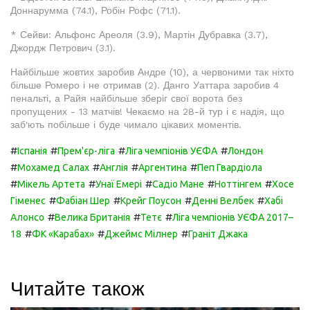
Доннарумма (74.1), Робін Рофс (71.1).
* Сейви: Альфонс Ареоля (3.9), Мартін Дубравка (3.7),
Джордж Петрович (3.1).
Найбільше жовтих заробив Андре (10), а червоними так ніхто
більше Ромеро і не отримав (2). Данго Уаттара заробив 4
пенальті, а Райя найбільше зберіг свої ворота без
пропущених - 13 матчів! Чекаємо на 28-й тур і є надія, що
заб'ють побільше і буде чимало цікавих моментів.
#
#
#
#
Іспанія
Прем'єр-ліга
Ліга чемпіонів УЄФА
Лондон
#
#
#
#
Мохамед Салах
Англія
Аргентина
Пеп Гвардіола
#
#
#
#
#
Мікель Артета
Унаї Емері
Садіо Мане
Ноттінгем
Хосе
#
#
#
#
Гіменес
Фабіан Шер
Крейг Поусон
Денні Велбек
Хабі
#
#
#
Алонсо
Велика Британія
Тетє
Ліга чемпіонів УЄФА 2017–
#
#
#
18
ФК «Карабах»
Джеймс Мілнер
Граніт Джака
Читайте також