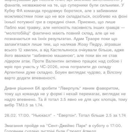
фанатів, незважаючи на те, що суперники були сильними. У
Кубку ФА команда продовжує боротися, але з забивними
можливостями поки що не все складається, особливо на фоні
їхньої потужної гри в середині січня. Приємно, що лише
Пабло має травму, але непокоїть пасивність інших гравців —
"молотобійці" фактично мають повний склад, але це не
позначається на їхніх результатах. Адам Траоре поки що
запам'ятався лише тим, що налякав Жоау Педру, зігравши
всього 12 хвилин, а від Кастельяноса очікували більше, адже
його вважали "забивною машиною", але поки він не став
лідером атак. Проте Валентин активно працює над собою і
мріє про участь у ЧС-2026, хоча потрапити до складу
Аргентини дуже складно. Боуен виглядає чудово, а Вілсону
варто додати впевненості.
Дивне рішення БК зробити "Ліверпуль" явним фаворитом,
тому що команда не у формі і нехай перемагає, виглядає не
надто впевнено. Та й тотал 3.5 явно не для цих хлопців, тому
вибір ТМ3.5 за 1.74.
28.02. 17:00. "Ньюкасл" - "Евертон". Тотал більше 2.5 за 1.74
Змагання пройде на "Сент-Джеймс Парк" в суботу о 17:00.
Головним суддею зустрічі буде Стюарт Атвелл.