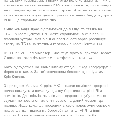
потужними командами, з якими буде нелегко змагатися. Чи є
хоч якісь позитивні моменти? Можливо, лише те, що команда
не страждає від великої кількості травм. Але, на жаль, з таким
талановитим складом демонструвати настільки бездарну гру в
АПЛ - це справжнє мистецтво!
Якщо команди вірно підготуються до матчу, то ставка на
ТБ2.5 з коефіцієнтом 1.76 може спрацювати вже в першій
половині зустрічі. Для більшої впевненості варто розглянути
ставку на ТБ3.5 за жовтими картками з коефіцієнтом 1.66.
01.03. в 16:00. "Манчестер Юнайтед" против "Кристал Пелас".
Ставка на тотал больше 2.5 с коэффициентом 1.74.
Матч відбудеться на знаменитому стадіоні "Олд Траффорд" 1
березня о 16:00. За забезпеченням безпеки відповідатиме
Кріс Кавана.
З приходом Майкла Карріка МЮ показав помітний прогрес і
почав нагадувати команду, здатну боротися на рівні Ліги
чемпіонів. Для вболівальників легендарного клубу це може
звучати не зовсім оптимістично, але на даний момент це
правда. Якщо команда продовжить свою переможну серію, у
них з'являться шанси на боротьбу за титул АПЛ та інші
трофеї. Проте команда відчуває втрати: Доргу, Де Лігт,