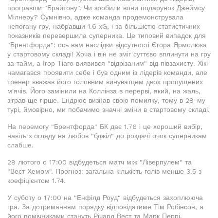
програвши "Брайтону". Чи зробили вони подарунок Джеймсу
Мілнеру? Сумнівно, адже команда продемонструвала
непогану гру, набравши 1.6 xG, і за більшістю статистичних
показників перевершила суперника. Це типовий випадок для
"Брентфорда": ось вам наслідки відсутності Єгора Ярмолюка
у стартовому складі! Хоча і він не зміг суттєво вплинути на гру
за тайм, а Ігор Тіаго виявився "відрізаним" від півзахисту. Хікі
намагався проявити себе і був одним із лідерів команди, але
тренер вважав його головним винуватцем двох пропущених
м'ячів. Його замінили на Коллінза в перерві, який, на жаль,
зіграв ще гірше. Ендрюс визнав свою помилку, тому в 28-му
турі, ймовірно, ми побачимо значні зміни в стартовому складі.
На перемогу "Брентфорда" БК дає 1.76 і це хороший вибір,
навіть з огляду на любов "бджіл" до роздачі очок суперникам
слабше.
28 лютого о 17:00 відбудеться матч між "Ліверпулем" та
"Вест Хемом". Прогноз: загальна кількість голів менше 3.5 з
коефіцієнтом 1.74.
У суботу о 17:00 на "Енфілд Роуд" відбудеться захоплююча
гра. За дотриманням порядку відповідатиме Тім Робінсон, а
його помічниками стануть Річард Вест та Марк Перрі.