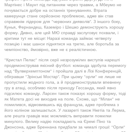
Мартінес і Маунт під питанням через травми, а Мбеумо не
почувається добре на останніх тренуваннях. Втрата
камерунця стане серйозною проблемою, адже він став
справжнім лідером для "червоних дияволів". З іншого боку,
Кунья, Фернандеш, Каземіро і Шешко демонструють хорошу
форму. Дивно, але цей МЮ справді заслуговує похвали, і
критики тут не місце! Наразі команда займає четверту
позицію і має шанси піднятися на третю, але боротьба за
чемпіонство, ймовірно, вже не є реалістичною.
"Кристал Пелас" після серії незрозумілих виступів нарешті
продемонстрував якісний футбол: команда здобула перемогу
над "Вулверхемптоном" і пройшла далі в Лізі Конференцій,
обігравши "Зрінські Мостар". При цьому "орли" не лише не
пропустили жодного гола, а й продемонстрували впевнену
гру в атаці, особливо після приходу Гессанда, який явно
підсилює команду. Ларсен також показує хорошу форму, тоді
як Матета досі не виходив на поле. Схоже, що "Мілан" не
помилився, відмовившись від француза, адже проблема з
його коліном залишається. У лазареті також Нкетіа та Лерма,
але решта гравців має можливість виправити помилки
минулого. Велику надію покладають на Єремі Піно та
Джонсона, адже Бреннана придбали за чималі гроші! "Орли"