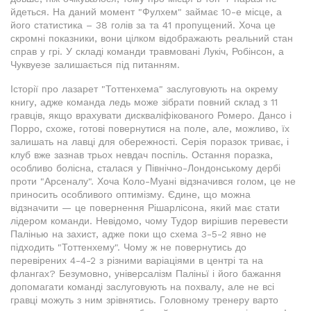
йдеться. На даний момент "Фулхем" займає 10-е місце, а
його статистика – 38 голів за та 41 пропущений. Хоча це
скромні показники, вони цілком відображають реальний стан
справ у грі. У складі команди травмовані Лукіч, Робінсон, а
Чуквуезе залишається під питанням.
Історії про лазарет "Тоттенхема" заслуговують на окрему
книгу, адже команда ледь може зібрати повний склад з 11
гравців, якщо врахувати дискваліфікованого Ромеро. Дансо і
Порро, схоже, готові повернутися на поле, але, можливо, їх
залишать на лавці для обережності. Серія поразок триває, і
клуб вже зазнав трьох невдач поспіль. Остання поразка,
особливо болісна, сталася у Північно-Лондонському дербі
проти "Арсеналу". Хоча Коло-Муані відзначився голом, це не
приносить особливого оптимізму. Єдине, що можна
відзначити — це повернення Рішарлісона, який має стати
лідером команди. Невідомо, чому Тудор вирішив перевести
Палінью на захист, адже поки що схема 3-5-2 явно не
підходить "Тоттенхему". Чому ж не повернутись до
перевірених 4-4-2 з різними варіаціями в центрі та на
флангах? Безумовно, універсалізм Паліньї і його бажання
допомагати команді заслуговують на похвалу, але не всі
гравці можуть з ним зрівнятись. Головному тренеру варто