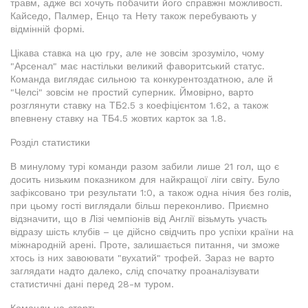
травм, адже всі хочуть побачити його справжні можливості.
Кайседо, Палмер, Енцо та Нету також перебувають у
відмінній формі.
Цікава ставка на цю гру, але не зовсім зрозуміло, чому
"Арсенал" має настільки великий фаворитський статус.
Команда виглядає сильною та конкурентоздатною, але й
"Челсі" зовсім не простий суперник. Ймовірно, варто
розглянути ставку на ТБ2.5 з коефіцієнтом 1.62, а також
впевнену ставку на ТБ4.5 жовтих карток за 1.8.
Розділ статистики
В минулому турі команди разом забили лише 21 гол, що є
досить низьким показником для найкращої ліги світу. Було
зафіксовано три результати 1:0, а також одна нічия без голів,
при цьому гості виглядали більш переконливо. Приємно
відзначити, що в Лізі чемпіонів від Англії візьмуть участь
відразу шість клубів – це дійсно свідчить про успіхи країни на
міжнародній арені. Проте, залишається питання, чи зможе
хтось із них завоювати "вухатий" трофей. Зараз не варто
заглядати надто далеко, слід спочатку проаналізувати
статистичні дані перед 28-м туром.