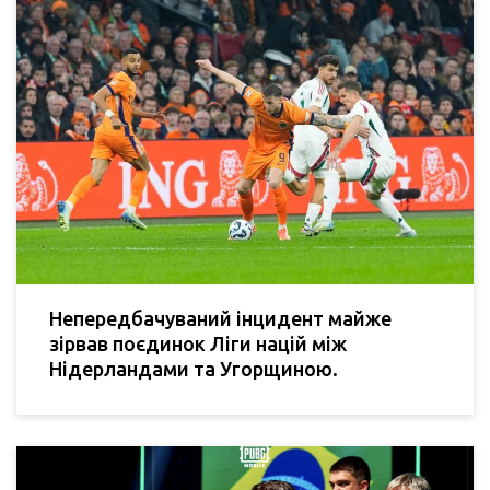
Непередбачуваний інцидент майже
зірвав поєдинок Ліги націй між
Нідерландами та Угорщиною.