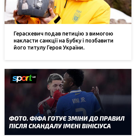
Гераскевич подав петицію з вимогою
накласти санкції на Бубку і позбавити
його титулу Героя України.