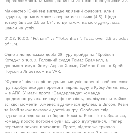
наразі займають 13 місце, забивши 29 голів і пропустивши 32.
Манчестер Юнайтед виглядає як явний фаворит, але є
відчуття, що матч може завершитися внічию (4.5). Щодо
тоталу більше 2.5 за 1.74, то це також, на мою думку, має
шанси на успіх.
01.03, 16:00. "Fulham" vs "Tottenham". Total over 2.5 at odds
of 1.74.
Одне з лондонських дербі 28 туру пройде на "Крейвен
Котедж" о 16:00. Головний суддя Томас Брамелл, а
допомагатимуть йому: Адріан Холмс, Саймон Лонг та Крейг
Поусон з Лі Беттсом на VAR.
"Фулхем" після серії невдалих виступів нарешті знайшов свою
гру і здобув вже дві перемоги підряд: одну в Кубку Англії, іншу
– в АПЛ. У матчі проти "Сандерленда" команда
продемонструвала високу ефективність, реалізувавши майже
всі свої моменти. Хіменес відзначився дублем, а Вілсон, Кевін
та Івобі також показали достойну гру. Особливо слід
відзначити лідерство в обороні Бессі та Кенні Тете. Здається,
команді просто потрібен був час, щоб згуртуватися, і тепер
перемоги почали приходити. Проте, підготовка тривала
довше, ніж очікувалося, тому про місця в топ-7 наразі не