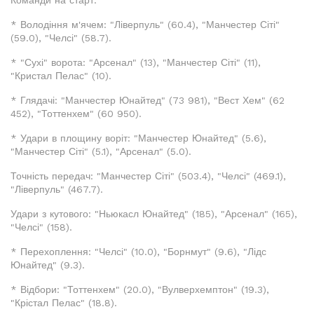
Команди на старт:
* Володіння м'ячем: "Ліверпуль" (60.4), "Манчестер Сіті"
(59.0), "Челсі" (58.7).
* "Сухі" ворота: "Арсенал" (13), "Манчестер Сіті" (11),
"Кристал Пелас" (10).
* Глядачі: "Манчестер Юнайтед" (73 981), "Вест Хем" (62
452), "Тоттенхем" (60 950).
* Удари в площину воріт: "Манчестер Юнайтед" (5.6),
"Манчестер Сіті" (5.1), "Арсенал" (5.0).
Точність передач: "Манчестер Сіті" (503.4), "Челсі" (469.1),
"Ліверпуль" (467.7).
Удари з кутового: "Ньюкасл Юнайтед" (185), "Арсенал" (165),
"Челсі" (158).
* Перехоплення: "Челсі" (10.0), "Борнмут" (9.6), "Лідс
Юнайтед" (9.3).
* Відбори: "Тоттенхем" (20.0), "Вулверхемптон" (19.3),
"Крістал Пелас" (18.8).