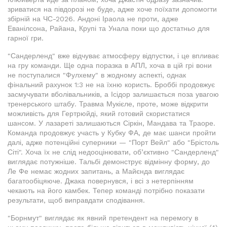
зриватися на півдорозі не буде, адже хоче поїхати допомогти
збірній на ЧС-2026. Андоні Іраола не проти, адже
Еванілсона, Райана, Крупі та Унала поки що достатньо для
гарної гри.
"Сандерленд" вже відчуває атмосферу відпустки, і це впливає
на гру команди. Ще одна поразка в АПЛ, хоча в цій грі вони
не поступалися "Фулхему" в жодному аспекті, однак
фінальний рахунок 1:3 не на їхню користь. Броббі продовжує
засмучувати вболівальників, а Ісідор залишається поза увагою
тренерського штабу. Травма Мукієле, проте, може відкрити
можливість для Гертрюйді, який готовий скористатися
шансом. У лазареті залишаються Сіркін, Мандава та Траоре.
Команда продовжує участь у Кубку ФА, де має шанси пройти
далі, адже потенційні суперники — "Порт Вейл" або "Брістоль
Сіті". Хоча їх не слід недооцінювати, об’єктивно "Сандерленд"
виглядає потужніше. Тальбі демонструє відмінну форму, до
Ле Фе немає жодних запитань, а Майєнда виглядає
багатообіцяюче. Джака повернувся, і всі з нетерпінням
чекають на його камбек. Тепер команді потрібно показати
результати, щоб виправдати сподівання.
"Борнмут" виглядає як явний претендент на перемогу в