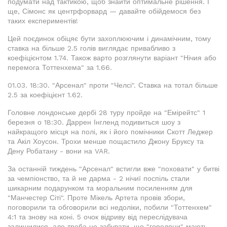
подумати над тактикою, щоб знайти оптимальне рішення. І
ще, Сімонс як центрфорвард — давайте обійдемося без
таких експериментів!
Цей поєдинок обіцяє бути захоплюючим і динамічним, тому
ставка на більше 2.5 голів виглядає привабливо з
коефіцієнтом 1.74. Також варто розглянути варіант "Нічия або
перемога Тоттенхема" за 1.66.
01.03. 18:30. "Арсенал" проти "Челсі". Ставка на тотал більше
2.5 за коефіцієнт 1.62.
Головне лондонське дербі 28 туру пройде на "Емірейтс" 1
березня о 18:30. Даррен Інгленд подивиться шоу з
найкращого місця на полі, як і його помічники Скотт Леджер
та Акіл Хоусон. Трохи менше пощастило Джону Бруксу та
Дену Робатану - вони на VAR.
За останній тиждень "Арсенал" встигли вже "поховати" у битві
за чемпіонство, та й не дарма - 2 нічиї поспіль стали
шикарним подарунком та моральним посиленням для
"Манчестер Сіті". Проте Мікель Артета провів збори,
поговорили та обговорили всі недоліки, побили "Тоттенхем"
4:1 та знову на коні. 5 очок відриву від переслідувача
залишилися, але треба не забувати, що "городяни" мають