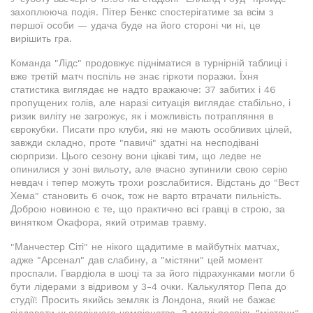
захоплююча подія. Пітер Бенкс спостерігатиме за всім з
першої особи — удача буде на його стороні чи ні, це
вирішить гра.
Команда "Лідс" продовжує підніматися в турнірній таблиці і
вже третій матч поспіль не знає гіркоти поразки. Їхня
статистика виглядає не надто вражаюче: 37 забитих і 46
пропущених голів, але наразі ситуація виглядає стабільно, і
ризик виліту не загрожує, як і можливість потрапляння в
єврокубки. Писати про клуби, які не мають особливих цілей,
завжди складно, проте "павичі" здатні на несподівані
сюрпризи. Цього сезону вони цікаві тим, що ледве не
опинилися у зоні вильоту, але вчасно зупинили свою серію
невдач і тепер можуть трохи розслабитися. Відстань до "Вест
Хема" становить 6 очок, тож не варто втрачати пильність.
Доброю новиною є те, що практично всі гравці в строю, за
винятком Окафора, який отримав травму.
"Манчестер Сіті" не нікого щадитиме в майбутніх матчах,
адже "Арсенал" дав слабину, а "містяни" цей момент
проспали. Гвардіола в шоці та за його підрахунками могли б
бути лідерами з відривом у 3-4 очки. Калькулятор Пепа до
студії! Просить якийсь земляк із Лондона, який не бажає