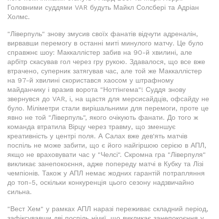
Головними суддями VAR будуть Майкл Солсбері та Адріан
Холмс.
"Ліверпуль" знову змусив своїх фанатів відчути адреналін,
вирвавши перемогу в останні миті минулого матчу. Це було
справжнє шоу: Маккаллістер забив на 90-й хвилині, але
арбітр скасував гол через гру рукою. Здавалося, що все вже
втрачено, суперник затягував час, але той же Маккаллістер
на 97-й хвилині скористався хаосом у штрафному
майданчику і вразив ворота "Ноттінгема"! Суддя знову
звернувся до VAR, і, на щастя для мерсисайдців, офсайду не
було. Міліметри стали вирішальними для перемоги, проте це
явно не той "Ліверпуль", якого очікують фанати. До того ж
команда втратила Вірцу через травму, що зменшує
креативність у центрі поля. А Салах вже дев'ять матчів
поспіль не може забити, що є його найгіршою серією в АПЛ,
якщо не враховувати час у "Челсі". Скромна гра "Ліверпуля"
викликає занепокоєння, адже попереду матчі в Кубку та Лізі
чемпіонів. Також у АПЛ немає жодних гарантій потрапляння
до топ-5, оскільки конкуренція цього сезону надзвичайно
сильна.
"Вест Хем" у рамках АПЛ наразі переживає складний період,
зафіксувавши дві поспіль нічиї, що викликає занепокоєння у