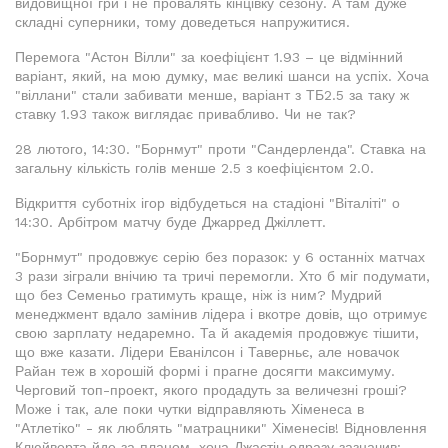
видовищної гри і не провалять кінцівку сезону. А там дуже
складні суперники, тому доведеться напружитися.
Перемога "Астон Вілли" за коефіцієнт 1.93 – це відмінний
варіант, який, на мою думку, має великі шанси на успіх. Хоча
"віллани" стали забивати менше, варіант з ТБ2.5 за таку ж
ставку 1.93 також виглядає привабливо. Чи не так?
28 лютого, 14:30. "Борнмут" проти "Сандерленда". Ставка на
загальну кількість голів менше 2.5 з коефіцієнтом 2.0.
Відкриття суботніх ігор відбудеться на стадіоні "Віталіті" о
14:30. Арбітром матчу буде Джарред Джіллетт.
"Борнмут" продовжує серію без поразок: у 6 останніх матчах
3 рази зіграли внічию та тричі перемогли. Хто б міг подумати,
що без Семеньо гратимуть краще, ніж із ним? Мудрий
менеджмент вдало замінив лідера і вкотре довів, що отримує
свою зарплату недаремно. Та й академія продовжує тішити,
що вже казати. Лідери Еванілсон і Таверньє, але новачок
Райан теж в хорошій формі і прагне досягти максимуму.
Черговий топ-проект, якого продадуть за величезні гроші?
Може і так, але поки чутки відправляють Хіменеса в
"Атлетіко" - як люблять "матрацники" Хіменесів! Відновлення
Клюйверта йде за планом, хоча Джастін одразу зазначив: