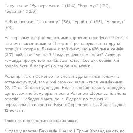
Порушення: "Вулверхемптон" (13.4), "Борнмут" (12.1),
"Брайтон" (12.0).
* Жовті картки: "Тоттенхем" (68), "Брайтон" (65), "Борнмут"
(63).
На першому місці за червоними картками перебуває "Челсі" з
шістьма показниками, а "Евертон" розташувався на другій
позиції з чотирма. Дивним є той факт, що найбільше сейвів
(3.7) здійснює "Бернлі"! Чому це викликає подив? Адже ця
команда пропустила найбільше голів, і без цих сейвів їхні
ворота були б розкриті на понад 100 м'ячів.
Холанд, Тіаго і Семеньо не змогли відзначитися голами в
останньому турі, тому їхні рахунки залишилися незмінними:
22, 17 та 13 голів відповідно. Ерлінг зробив гольову передачу,
що дозволило йому зрівнятися з Райаном Шерки за кількістю
асистів — обидва мають по 7. Лідером по гольовим
передачам залишається Бруно Фернандеш, який вже віддав
12 асистів.
Також за персональною статистикою:
* Удар у ворота: Беньямін Шешко і Ерлінг Холанд мають по