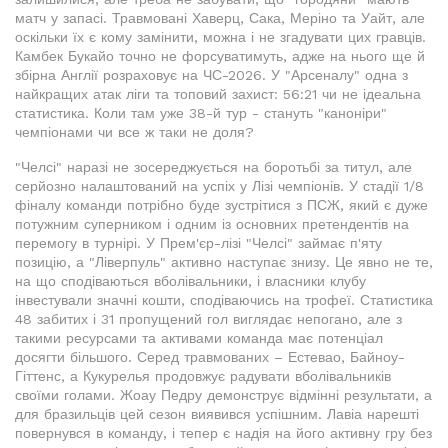
матч у запасі. Травмовані Хаверц, Сака, Меріно та Уайт, але
оскільки їх є кому замінити, можна і не згадувати цих гравців.
Камбек Букайо точно не форсуватимуть, адже на нього ще й
збірна Англії розраховує на ЧС-2026. У "Арсеналу" одна з
найкращих атак ліги та топовий захист: 56:21 чи не ідеальна
статистика. Коли там уже 38-й тур - стануть "каноніри"
чемпіонами чи все ж таки не доля?
"Челсі" наразі не зосереджується на боротьбі за титул, але
серйозно налаштований на успіх у Лізі чемпіонів. У стадії 1/8
фіналу команди потрібно буде зустрітися з ПСЖ, який є дуже
потужним суперником і одним із основних претендентів на
перемогу в турнірі. У Прем'єр-лізі "Челсі" займає п'яту
позицію, а "Ліверпуль" активно наступає знизу. Це явно не те,
на що сподіваються вболівальники, і власники клубу
інвестували значні кошти, сподіваючись на трофеї. Статистика
48 забитих і 31 пропущений гол виглядає непогано, але з
такими ресурсами та активами команда має потенціал
досягти більшого. Серед травмованих – Естевао, Байноу-
Гіттенс, а Кукурелья продовжує радувати вболівальників
своїми голами. Жоау Педру демонструє відмінні результати, а
для бразильців цей сезон виявився успішним. Лавіа нарешті
повернувся в команду, і тепер є надія на його активну гру без