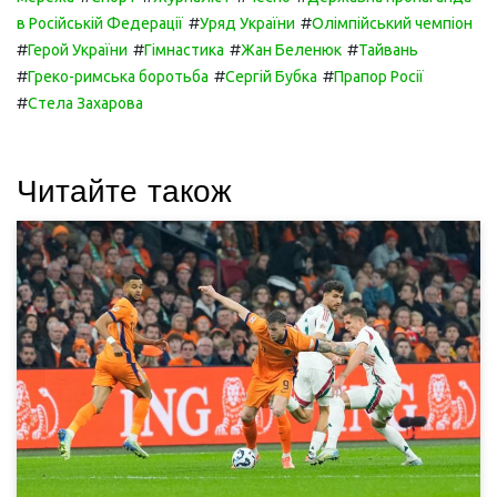
#
#
в Російській Федерації
Уряд України
Олімпійський чемпіон
#
#
#
#
Герой України
Гімнастика
Жан Беленюк
Тайвань
#
#
#
Греко-римська боротьба
Сергій Бубка
Прапор Росії
#
Стела Захарова
Читайте також