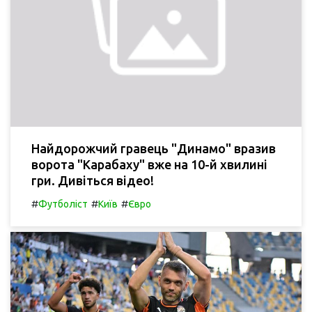
Найдорожчий гравець "Динамо" вразив
ворота "Карабаху" вже на 10-й хвилині
гри. Дивіться відео!
#
#
#
Футболіст
Київ
Євро