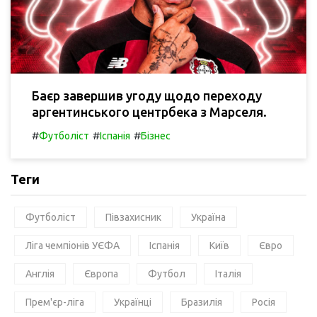
Баєр завершив угоду щодо переходу
аргентинського центрбека з Марселя.
#
#
#
Футболіст
Іспанія
Бізнес
Теги
Футболіст
Півзахисник
Україна
Ліга чемпіонів УЄФА
Іспанія
Київ
Євро
Англія
Європа
Футбол
Італія
Прем'єр-ліга
Українці
Бразилія
Росія