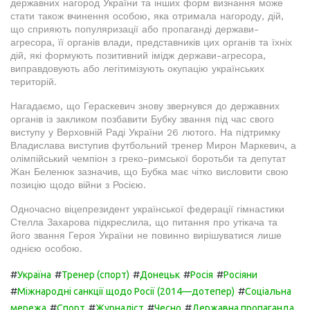
державних нагород України та інших форм визнання може
стати також вчинення особою, яка отримала нагороду, дій,
що сприяють популяризації або пропаганді держави-
агресора, її органів влади, представників цих органів та їхніх
дій, які формують позитивний імідж держави-агресора,
виправдовують або легітимізують окупацію українських
територій.
Нагадаємо, що Гераскевич знову звернувся до державних
органів із закликом позбавити Бубку звання під час свого
виступу у Верховній Раді України 26 лютого. На підтримку
Владислава виступив футбольний тренер Мирон Маркевич, а
олімпійський чемпіон з греко-римської боротьби та депутат
Жан Беленюк зазначив, що Бубка має чітко висловити свою
позицію щодо війни з Росією.
Одночасно віцепрезидент української федерації гімнастики
Стелла Захарова підкреслила, що питання про утікача та
його звання Героя України не повинно вирішуватися лише
однією особою.
#
#
#
#
#
Україна
Тренер (спорт)
Донецьк
Росія
Росіяни
#
#
Міжнародні санкції щодо Росії (2014—дотепер)
Соціальна
#
#
#
#
мережа
Спорт
Журналіст
Чесно
Державна пропаганда