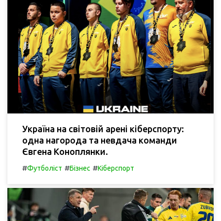
Україна на світовій арені кіберспорту:
одна нагорода та невдача команди
Євгена Коноплянки.
#
#
#
Футболіст
Бізнес
Кіберспорт