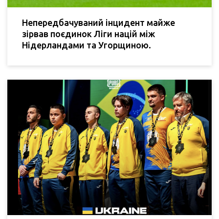
Непередбачуваний інцидент майже
зірвав поєдинок Ліги націй між
Нідерландами та Угорщиною.