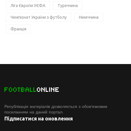
Ліга Європи УЄФА
Туреччина
Чемпіонат України з футболу
Німеччина
Франція
FOOTBALL
ONLINE
Републікація матеріалів дозволяється з обов'язковим
посиланням на даний портал.
Підписатися на оновлення