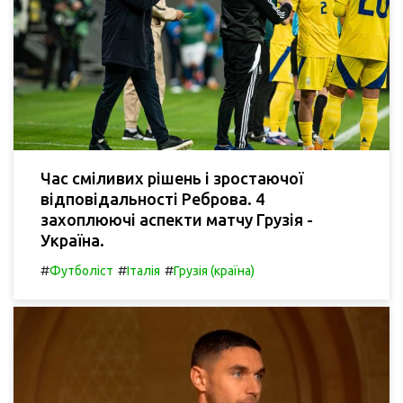
Час сміливих рішень і зростаючої
відповідальності Реброва. 4
захоплюючі аспекти матчу Грузія -
Україна.
#
#
#
Футболіст
Італія
Грузія (країна)