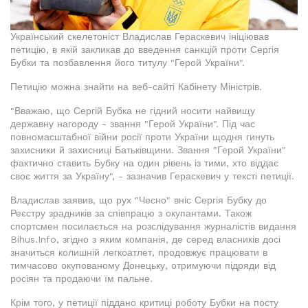
Український скелетоніст Владислав Гераскевич ініціював
петицію, в якій закликав до введення санкцій проти Сергія
Бубки та позбавлення його титулу "Герой України".
Петицію можна знайти на веб-сайті Кабінету Міністрів.
"Вважаю, що Сергій Бубка не гідний носити найвищу
державну нагороду - звання "Герой України". Під час
повномасштабної війни росії проти України щодня гинуть
захисники й захисниці Батьківщини. Звання "Герой України"
фактично ставить Бубку на один рівень із тими, хто віддає
своє життя за Україну", - зазначив Гераскевич у тексті петиції.
Владислав заявив, що рух "Чесно" вніс Сергія Бубку до
Реєстру зрадників за співпрацю з окупантами. Також
спортсмен посилається на розслідування журналістів видання
Bihus.Info, згідно з яким компанія, де серед власників досі
значиться колишній легкоатлет, продовжує працювати в
тимчасово окупованому Донецьку, отримуючи підряди від
росіян та продаючи їм пальне.
Крім того, у петиції піддано критиці роботу Бубки на посту