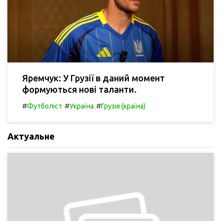
Яремчук: У Грузії в даний момент
формуються нові таланти.
#
#
#
Футболіст
Україна
Грузія (країна)
Актуальне