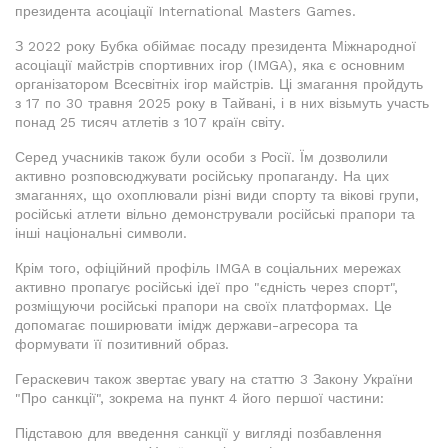
президента асоціації International Masters Games.
З 2022 року Бубка обіймає посаду президента Міжнародної
асоціації майстрів спортивних ігор (IMGA), яка є основним
організатором Всесвітніх ігор майстрів. Ці змагання пройдуть
з 17 по 30 травня 2025 року в Тайвані, і в них візьмуть участь
понад 25 тисяч атлетів з 107 країн світу.
Серед учасників також були особи з Росії. Їм дозволили
активно розповсюджувати російську пропаганду. На цих
змаганнях, що охоплювали різні види спорту та вікові групи,
російські атлети вільно демонстрували російські прапори та
інші національні символи.
Крім того, офіційний профіль IMGA в соціальних мережах
активно пропагує російські ідеї про "єдність через спорт",
розміщуючи російські прапори на своїх платформах. Це
допомагає поширювати імідж держави-агресора та
формувати її позитивний образ.
Гераскевич також звертає увагу на статтю 3 Закону України
"Про санкції", зокрема на пункт 4 його першої частини:
Підставою для введення санкції у вигляді позбавлення