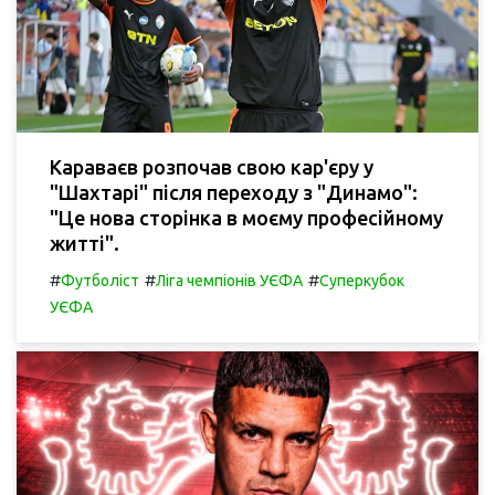
Караваєв розпочав свою кар'єру у
"Шахтарі" після переходу з "Динамо":
"Це нова сторінка в моєму професійному
житті".
#
#
#
Футболіст
Ліга чемпіонів УЄФА
Суперкубок
УЄФА