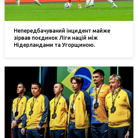
Непередбачуваний інцидент майже
зірвав поєдинок Ліги націй між
Нідерландами та Угорщиною.