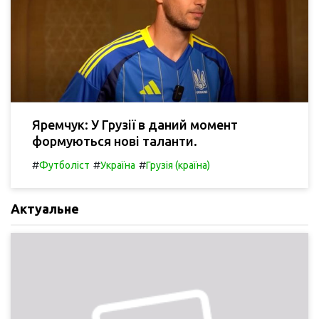
Яремчук: У Грузії в даний момент
формуються нові таланти.
#
#
#
Футболіст
Україна
Грузія (країна)
Актуальне