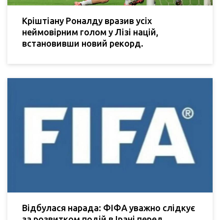
Кріштіану Роналду вразив усіх
неймовірним голом у Лізі націй,
встановивши новий рекорд.
Відбулася нарада: ФІФА уважно слідкує
за розвитком подій в Ірані перед