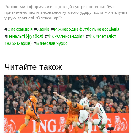
Раніше ми інформували, що в цій зустрічі пенальті було
призначено після виконання кутового удару, коли м'яч влучив
у руку гравцеві "Олександрії".
#
#
#
Олександрія
Харків
Міжнародна футбольна асоціація
#
#
#
Пенальті (футбол)
ФК «Олександрія»
ФК «Металіст
#
1925» (Харків)
В'ячеслав Чурко
Читайте також