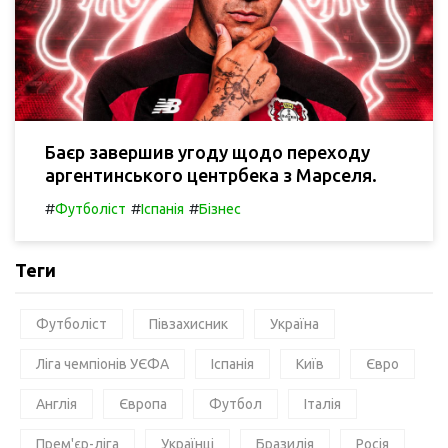
Баєр завершив угоду щодо переходу
аргентинського центрбека з Марселя.
#
#
#
Футболіст
Іспанія
Бізнес
Теги
Футболіст
Півзахисник
Україна
Ліга чемпіонів УЄФА
Іспанія
Київ
Євро
Англія
Європа
Футбол
Італія
Прем'єр-ліга
Українці
Бразилія
Росія