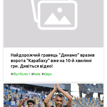
Найдорожчий гравець "Динамо" вразив
ворота "Карабаху" вже на 10-й хвилині
гри. Дивіться відео!
#
#
#
Футболіст
Київ
Євро