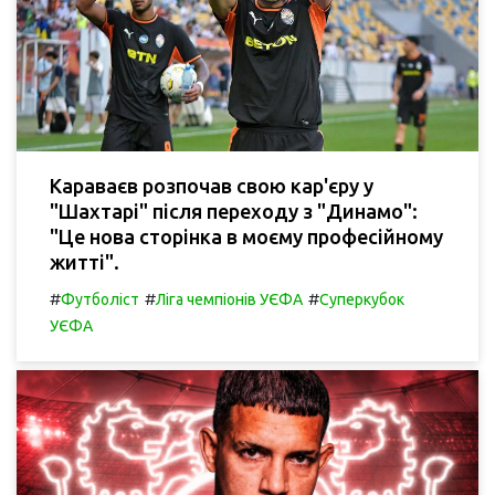
Караваєв розпочав свою кар'єру у
"Шахтарі" після переходу з "Динамо":
"Це нова сторінка в моєму професійному
житті".
#
#
#
Футболіст
Ліга чемпіонів УЄФА
Суперкубок
УЄФА