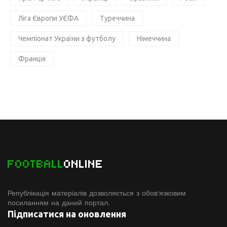
Ліга Європи УЄФА
Туреччина
Чемпіонат України з футболу
Німеччина
Франція
FOOTBALL
ONLINE
Републікація матеріалів дозволяється з обов'язковим
посиланням на даний портал.
Підписатися на оновлення