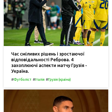
Час сміливих рішень і зростаючої
відповідальності Реброва. 4
захоплюючі аспекти матчу Грузія -
Україна.
#
#
#
Футболіст
Італія
Грузія (країна)