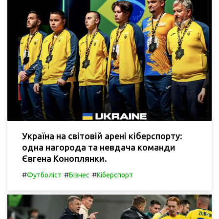
Україна на світовій арені кіберспорту:
одна нагорода та невдача команди
Євгена Коноплянки.
#
#
#
Футболіст
Бізнес
Кіберспорт