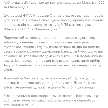
Арбітр дав свій коментар до гри між командами Металіст 1925
та Олександрія.
Екс-рефері ФІФА Мирослав Ступар в ексклюзивному інтерв'ю
для Sport.ua висловив свою думку про суперечливий момент,
що стався під час матчу 18-го туру УПЛ між командами
"Металіст 1925" та "Олександрією".
Переможний момент у протистоянні настав завдяки голу,
забитому з пенальті після того, як м'яч влучив у руку
футболіста "містян". Однак, варто зазначити, що на початку
цього ігрового моменту харків'янин В'ячеслав Чурко допустив
помилку, не коректно вводячи м'яч у гру — він подав його не
з кута. Це порушення правил викликало подив, адже арбітр
Андрій Коваленко та його помічники явно не звернули на це
уваги.
Чому арбітр VAR не втрутився в ситуацію? Відповідно до
правил, він не має права на це реагувати. Якщо б Чурко
забив гол прямим ударом, тоді вже була б інша ситуація.
Звісно, від цього олександрійцям не легше. Через помилку
арбітрів їм може на фініші забракнути очок в боротьбі за
виживання в УПЛ".