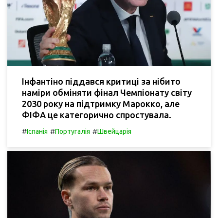
Інфантіно піддався критиці за нібито
наміри обміняти фінал Чемпіонату світу
2030 року на підтримку Марокко, але
ФІФА це категорично спростувала.
#
#
#
Іспанія
Португалія
Швейцарія