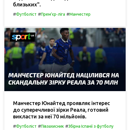
близьких".
#
#
#
Футболіст
Прем'єр-ліга
Манчестер
Манчестер Юнайтед проявляє інтерес
до суперечливої зірки Реала, готовий
викласти за неї 70 мільйонів.
#
#
#
Футболіст
Півзахисник
Збірна Іспанії з футболу