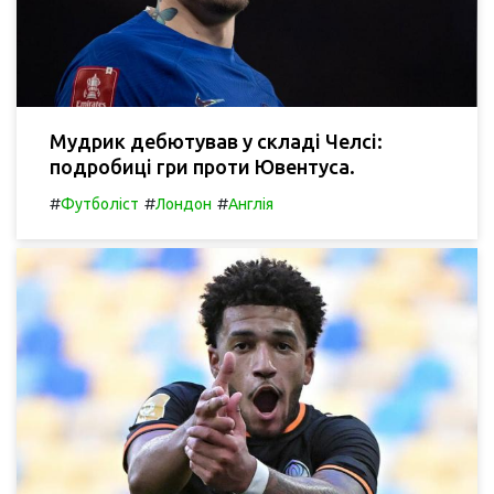
Мудрик дебютував у складі Челсі:
подробиці гри проти Ювентуса.
#
#
#
Футболіст
Лондон
Англія