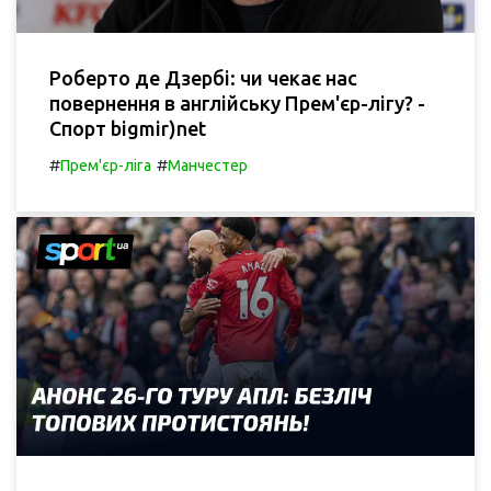
Роберто де Дзербі: чи чекає нас
повернення в англійську Прем'єр-лігу? -
Спорт bigmir)net
#
#
Прем'єр-ліга
Манчестер