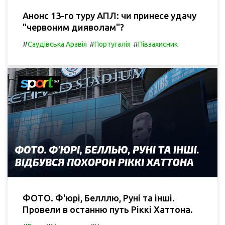
Анонс 13-го туру АПЛ: чи принесе удачу
"червоним дияволам"?
#
#
#
Саудівська Аравія
Португалія
Півзахисник
ФОТО. Ф'юрі, Белллю, Руні та інші.
Провели в останню путь Ріккі Хаттона.