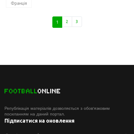
Франція
1
2
3
FOOTBALL
ONLINE
Републікація матеріалів дозволяється з обов'язковим
посиланням на даний портал.
Підписатися на оновлення