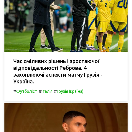
Час сміливих рішень і зростаючої
відповідальності Реброва. 4
захоплюючі аспекти матчу Грузія -
Україна.
#
#
#
Футболіст
Італія
Грузія (країна)