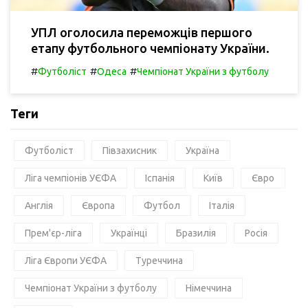
УПЛ оголосила переможців першого
етапу футбольного чемпіонату України.
#
#
#
Футболіст
Одеса
Чемпіонат України з футболу
Теги
Футболіст
Півзахисник
Україна
Ліга чемпіонів УЄФА
Іспанія
Київ
Євро
Англія
Європа
Футбол
Італія
Прем'єр-ліга
Українці
Бразилія
Росія
Ліга Європи УЄФА
Туреччина
Чемпіонат України з футболу
Німеччина