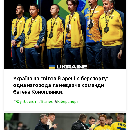
Україна на світовій арені кіберспорту:
одна нагорода та невдача команди
Євгена Коноплянки.
#
#
#
Футболіст
Бізнес
Кіберспорт