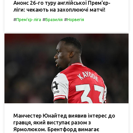
Анонс 26-го туру англійської Прем'єр-
ліги: чекають на захоплюючі матчі!
#
#
#
Прем'єр-ліга
Бразилія
Норвегія
Манчестер Юнайтед виявив інтерес до
гравця, який виступає разом з
Ярмолюком. Брентфорд вимагає