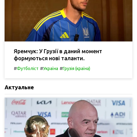
Яремчук: У Грузії в даний момент
формуються нові таланти.
#
#
#
Футболіст
Україна
Грузія (країна)
Актуальне