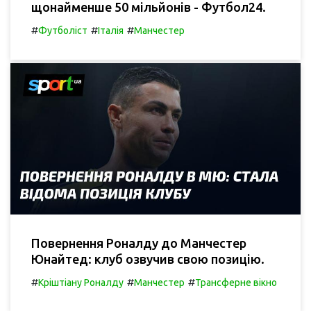
щонайменше 50 мільйонів - Футбол24.
#
#
#
Футболіст
Італія
Манчестер
Повернення Роналду до Манчестер
Юнайтед: клуб озвучив свою позицію.
#
#
#
Кріштіану Роналду
Манчестер
Трансферне вікно