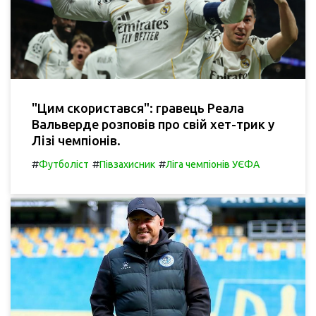
"Цим скористався": гравець Реала
Вальверде розповів про свій хет-трик у
Лізі чемпіонів.
#
#
#
Футболіст
Півзахисник
Ліга чемпіонів УЄФА