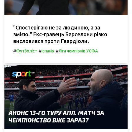
"Спостерігаю не за людиною, а за
змією." Екс-гравець Барселони різко
висловився проти Гвардіоли.
#
#
#
Футболіст
Іспанія
Ліга чемпіонів УЄФА