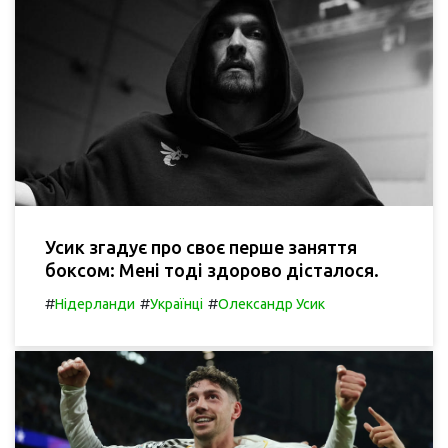
Усик згадує про своє перше заняття
боксом: Мені тоді здорово дісталося.
#
#
#
Нідерланди
Українці
Олександр Усик