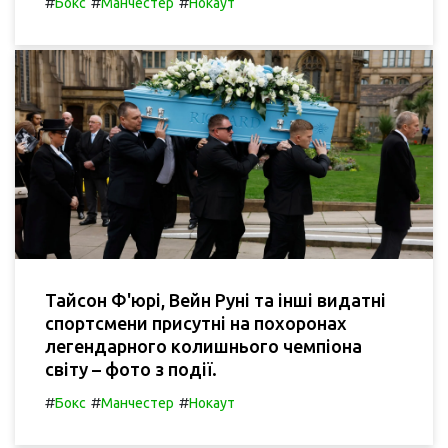
#
#
#
Бокс
Манчестер
Нокаут
Тайсон Ф'юрі, Вейн Руні та інші видатні
спортсмени присутні на похоронах
легендарного колишнього чемпіона
світу – фото з події.
#
#
#
Бокс
Манчестер
Нокаут