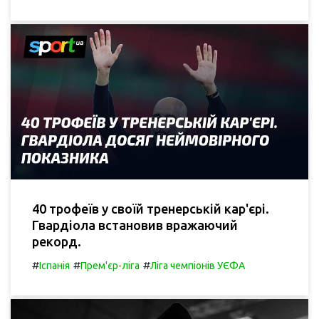
40 трофеїв у своїй тренерській кар'єрі.
Гвардіола встановив вражаючий
рекорд.
#
#
#
Іспанія
Прем'єр-ліга
Ліга чемпіонів УЄФА