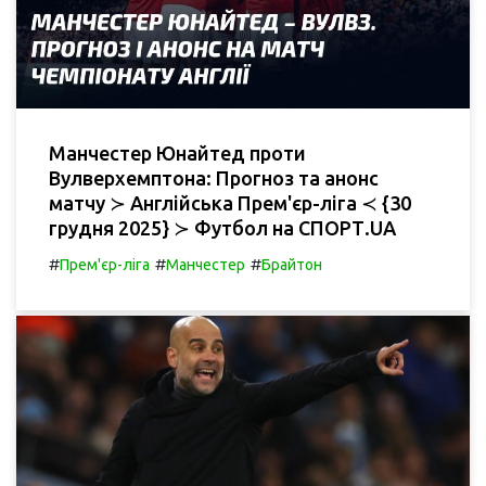
Манчестер Юнайтед проти
Вулверхемптона: Прогноз та анонс
матчу ≻ Англійська Прем'єр-ліга ≺ {30
грудня 2025} ≻ Футбол на СПОРТ.UA
#
#
#
Прем'єр-ліга
Манчестер
Брайтон