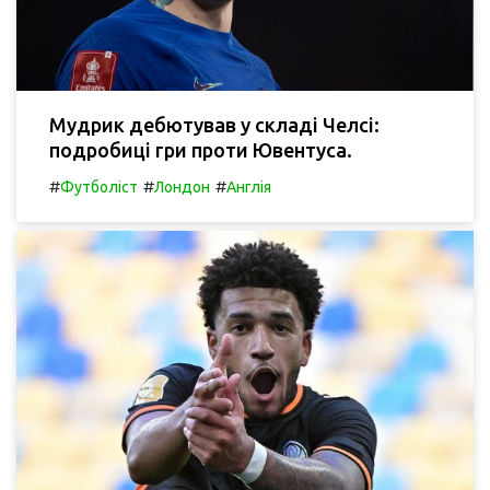
Мудрик дебютував у складі Челсі:
подробиці гри проти Ювентуса.
#
#
#
Футболіст
Лондон
Англія