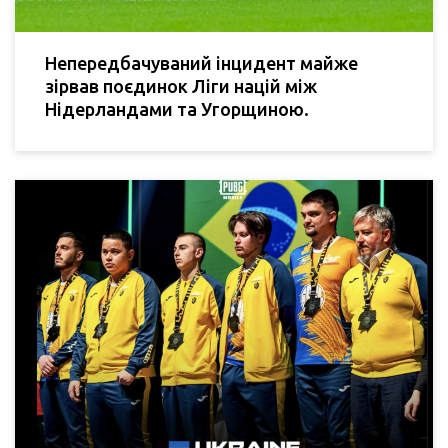
Непередбачуваний інцидент майже
зірвав поєдинок Ліги націй між
Нідерландами та Угорщиною.