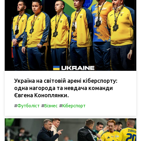
Україна на світовій арені кіберспорту:
одна нагорода та невдача команди
Євгена Коноплянки.
#
#
#
Футболіст
Бізнес
Кіберспорт