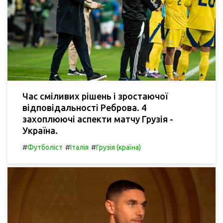
Час сміливих рішень і зростаючої
відповідальності Реброва. 4
захоплюючі аспекти матчу Грузія -
Україна.
#
#
#
Футболіст
Італія
Грузія (країна)