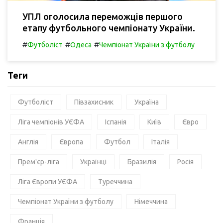
УПЛ оголосила переможців першого
етапу футбольного чемпіонату України.
#
#
#
Футболіст
Одеса
Чемпіонат України з футболу
Теги
Футболіст
Півзахисник
Україна
Ліга чемпіонів УЄФА
Іспанія
Київ
Євро
Англія
Європа
Футбол
Італія
Прем'єр-ліга
Українці
Бразилія
Росія
Ліга Європи УЄФА
Туреччина
Чемпіонат України з футболу
Німеччина
Франція