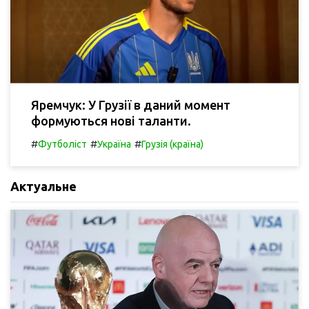
Яремчук: У Грузії в даний момент
формуються нові таланти.
#
#
#
Футболіст
Україна
Грузія (країна)
Актуальне