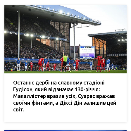
Останнє дербі на славному стадіоні
Гудісон, який відзначає 130-річчя:
Макаллістер вразив усіх, Суарес вражав
своїми фінтами, а Діксі Дін залишив цей
світ.