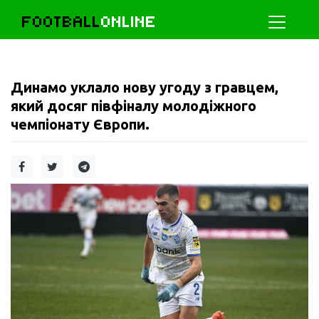
FOOTBALL
ONLINE
Динамо уклало нову угоду з гравцем,
який досяг півфіналу молодіжного
чемпіонату Європи.