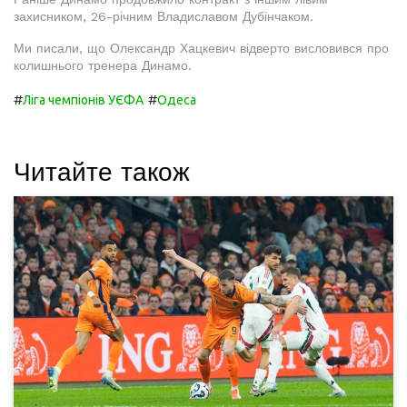
захисником, 26-річним Владиславом Дубінчаком.
Ми писали, що Олександр Хацкевич відверто висловився про
колишнього тренера Динамо.
#
#
Ліга чемпіонів УЄФА
Одеса
Читайте також