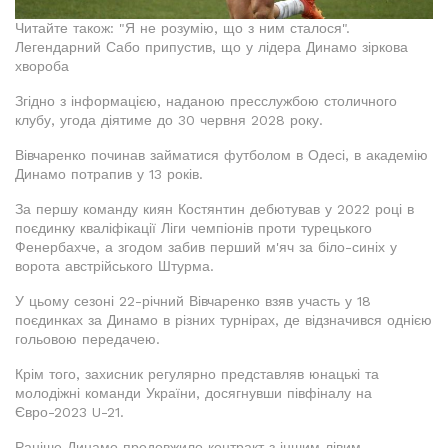
Читайте також: "Я не розумію, що з ним сталося".
Легендарний Сабо припустив, що у лідера Динамо зіркова
хвороба
Згідно з інформацією, наданою пресслужбою столичного
клубу, угода діятиме до 30 червня 2028 року.
Вівчаренко починав займатися футболом в Одесі, в академію
Динамо потрапив у 13 років.
За першу команду киян Костянтин дебютував у 2022 році в
поєдинку кваліфікації Ліги чемпіонів проти турецького
Фенербахче, а згодом забив перший м'яч за біло-синіх у
ворота австрійського Штурма.
У цьому сезоні 22-річний Вівчаренко взяв участь у 18
поєдинках за Динамо в різних турнірах, де відзначився однією
гольовою передачею.
Крім того, захисник регулярно представляв юнацькі та
молодіжні команди України, досягнувши півфіналу на
Євро-2023 U-21.
Раніше Динамо продовжило контракт з іншим лівим