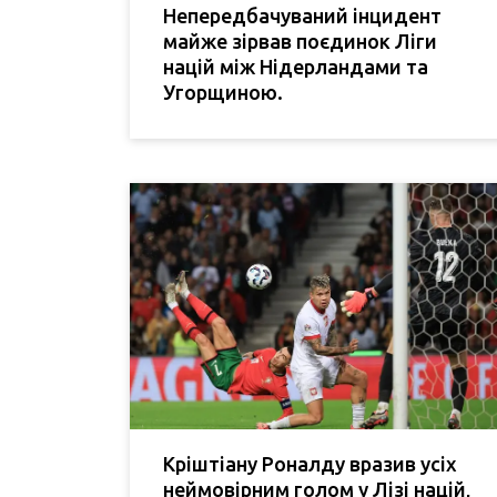
Непередбачуваний інцидент
майже зірвав поєдинок Ліги
націй між Нідерландами та
Угорщиною.
Кріштіану Роналду вразив усіх
неймовірним голом у Лізі націй,