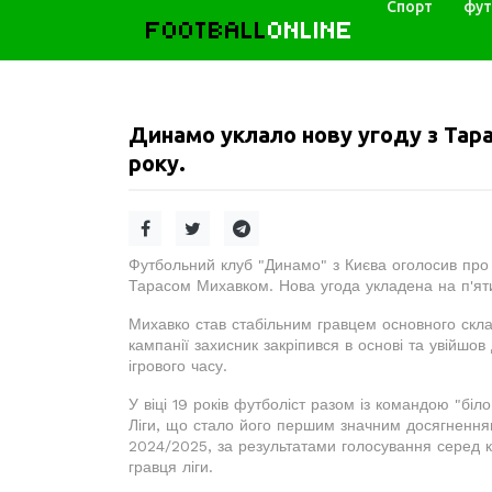
Спорт
фут
FOOTBALL
ONLINE
Динамо уклало нову угоду з Тар
року.
Футбольний клуб "Динамо" з Києва оголосив про
Тарасом Михавком. Нова угода укладена на п'яти
Михавко став стабільним гравцем основного скла
кампанії захисник закріпився в основі та увійшов
ігрового часу.
У віці 19 років футболіст разом із командою "бі
Ліги, що стало його першим значним досягнення
2024/2025, за результатами голосування серед 
гравця ліги.