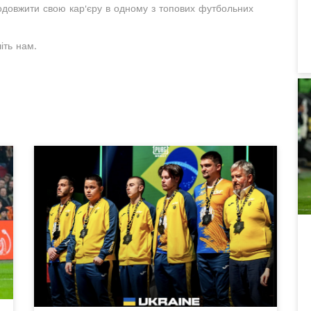
довжити свою кар'єру в одному з топових футбольних
іть нам.