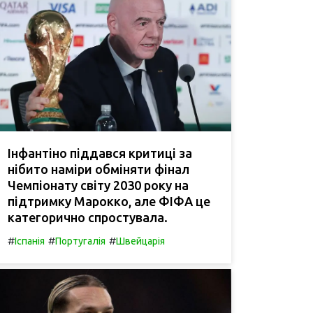
Інфантіно піддався критиці за
нібито наміри обміняти фінал
Чемпіонату світу 2030 року на
підтримку Марокко, але ФІФА це
категорично спростувала.
#
#
#
Іспанія
Португалія
Швейцарія