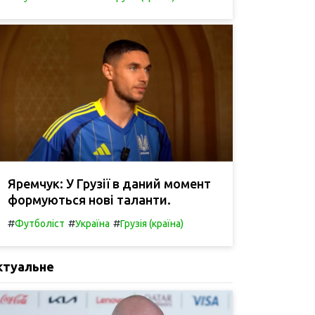
Яремчук: У Грузії в даний момент
формуються нові таланти.
#
#
#
Футболіст
Україна
Грузія (країна)
ктуальне