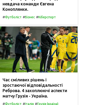
невдача команди Євгена
Коноплянки.
#
#
#
Футболіст
Бізнес
Кіберспорт
Час сміливих рішень і
зростаючої відповідальності
Реброва. 4 захоплюючі аспекти
матчу Грузія - Україна.
#
#
#
Футболіст
Італія
Грузія (країна)