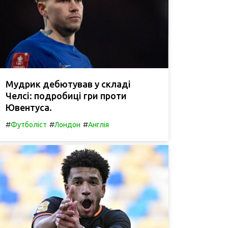
Мудрик дебютував у складі
Челсі: подробиці гри проти
Ювентуса.
#
#
#
Футболіст
Лондон
Англія