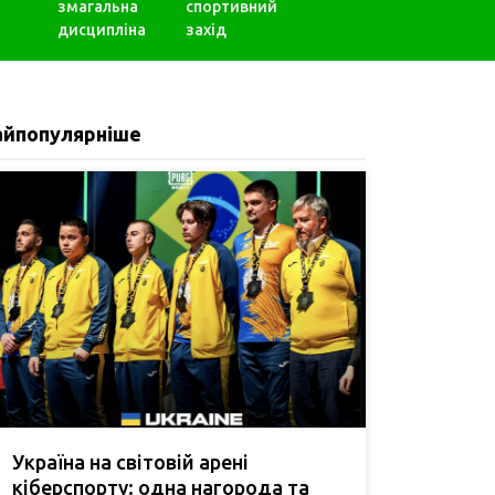
змагальна
спортивний
дисципліна
захід
айпопулярніше
Україна на світовій арені
кіберспорту: одна нагорода та