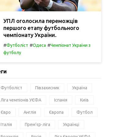
УПЛ оголосила переможців
першого етапу футбольного
чемпіонату України.
#
#
#
Футболіст
Одеса
Чемпіонат України з
футболу
еги
Футболіст
Півзахисник
Україна
Ліга чемпіонів УЄФА
Іспанія
Київ
Євро
Англія
Європа
Футбол
Італія
Прем'єр-ліга
Українці
Бразилія
Росія
Ліга Європи УЄФА