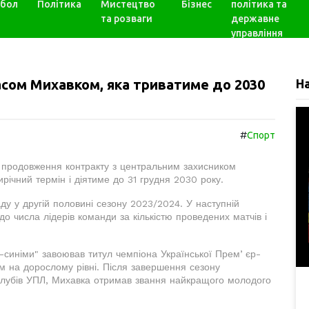
бол
Політика
Мистецтво
Бізнес
політика та
та розваги
державне
управління
асом Михавком, яка триватиме до 2030
Н
#
Спорт
 продовження контракту з центральним захисником
річний термін і діятиме до 31 грудня 2030 року.
ду у другій половині сезону 2023/2024. У наступній
 до числа лідерів команди за кількістю проведених матчів і
ло-синіми" завоював титул чемпіона Української Премʼєр-
м на дорослому рівні. Після завершення сезону
клубів УПЛ, Михавка отримав звання найкращого молодого