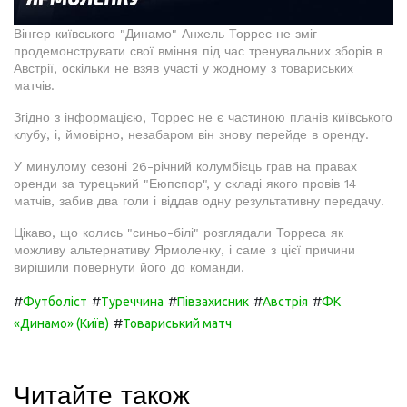
Вінгер київського "Динамо" Анхель Торрес не зміг
продемонструвати свої вміння під час тренувальних зборів в
Австрії, оскільки не взяв участі у жодному з товариських
матчів.
Згідно з інформацією, Торрес не є частиною планів київського
клубу, і, ймовірно, незабаром він знову перейде в оренду.
У минулому сезоні 26-річний колумбієць грав на правах
оренди за турецький "Еюпспор", у складі якого провів 14
матчів, забив два голи і віддав одну результативну передачу.
Цікаво, що колись "синьо-білі" розглядали Торреса як
можливу альтернативу Ярмоленку, і саме з цієї причини
вирішили повернути його до команди.
#
#
#
#
#
Футболіст
Туреччина
Півзахисник
Австрія
ФК
#
«Динамо» (Київ)
Товариський матч
Читайте також