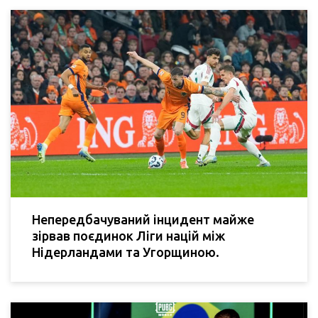
Непередбачуваний інцидент майже
зірвав поєдинок Ліги націй між
Нідерландами та Угорщиною.