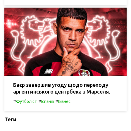
Баєр завершив угоду щодо переходу
аргентинського центрбека з Марселя.
#
#
#
Футболіст
Іспанія
Бізнес
Теги