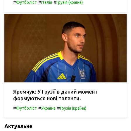
#
#
#
Футболіст
Італія
Грузія (країна)
Яремчук: У Грузії в даний момент
формуються нові таланти.
#
#
#
Футболіст
Україна
Грузія (країна)
Актуальне