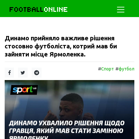
FOOTBALL
ONLINE
Динамо прийняло важливе рішення
стосовно футболіста, котрий мав би
зайняти місце Ярмоленка.
#
#
Спорт
футбол