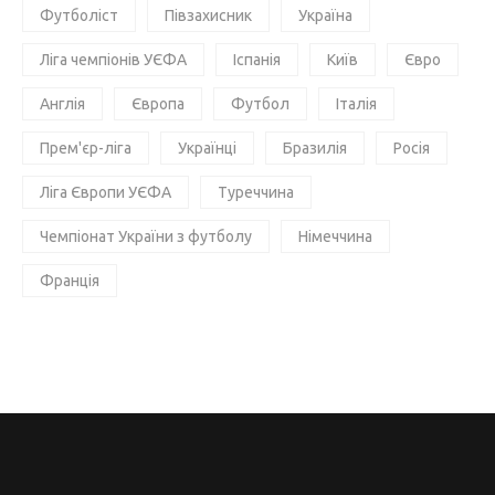
Футболіст
Півзахисник
Україна
Ліга чемпіонів УЄФА
Іспанія
Київ
Євро
Англія
Європа
Футбол
Італія
Прем'єр-ліга
Українці
Бразилія
Росія
Ліга Європи УЄФА
Туреччина
Чемпіонат України з футболу
Німеччина
Франція