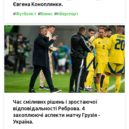
Євгена Коноплянки.
#
#
#
Футболіст
Бізнес
Кіберспорт
Час сміливих рішень і зростаючої
відповідальності Реброва. 4
захоплюючі аспекти матчу Грузія -
Україна.