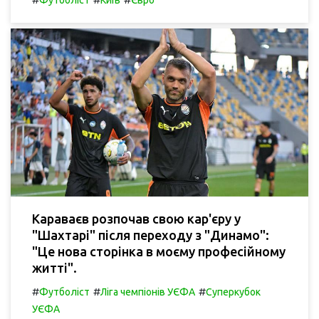
Футболіст
Київ
Євро
Караваєв розпочав свою кар'єру у
"Шахтарі" після переходу з "Динамо":
"Це нова сторінка в моєму професійному
житті".
#
#
#
Футболіст
Ліга чемпіонів УЄФА
Суперкубок
УЄФА