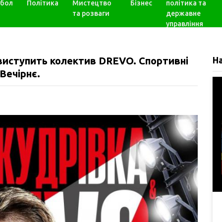
бол
Політика
Мистецтво
Бізнес
політика та
та розваги
державне
управління
 виступить колектив DREVO. Спортивні
Н
 Вечірнє.