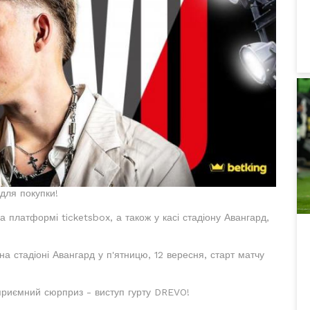
 для покупки!
а платформі ticketsbox, а також у касі стадіону Авангард,
а стадіоні Авангард у п'ятницю, 12 вересня, старт матчу
 приємний сюрприз - виступ гурту DREVO!