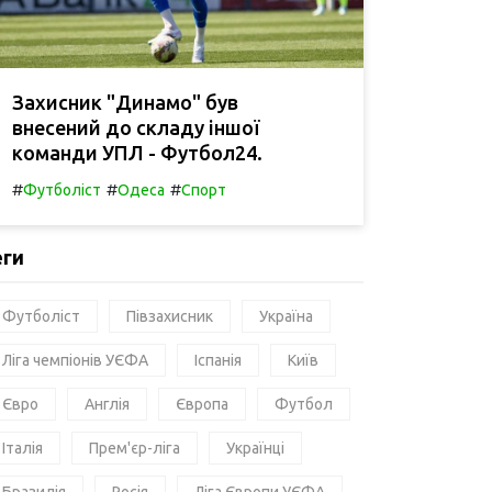
Захисник "Динамо" був
внесений до складу іншої
команди УПЛ - Футбол24.
#
#
#
Футболіст
Одеса
Спорт
еги
Футболіст
Півзахисник
Україна
Ліга чемпіонів УЄФА
Іспанія
Київ
Євро
Англія
Європа
Футбол
Італія
Прем'єр-ліга
Українці