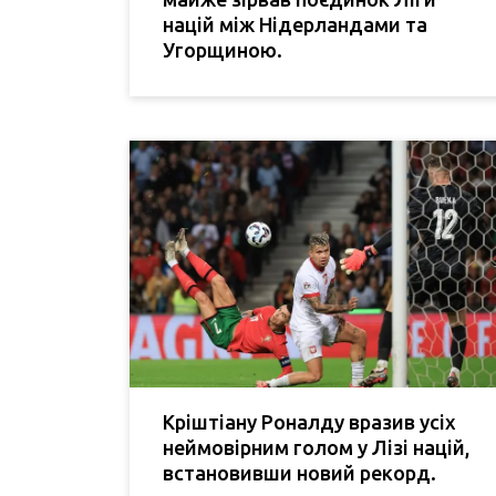
націй між Нідерландами та
Угорщиною.
Кріштіану Роналду вразив усіх
неймовірним голом у Лізі націй,
встановивши новий рекорд.