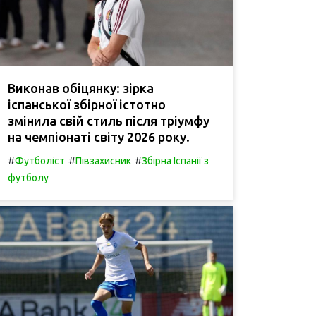
Виконав обіцянку: зірка
іспанської збірної істотно
змінила свій стиль після тріумфу
на чемпіонаті світу 2026 року.
#
#
#
Футболіст
Півзахисник
Збірна Іспанії з
футболу