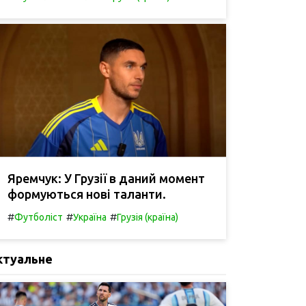
Яремчук: У Грузії в даний момент
формуються нові таланти.
#
#
#
Футболіст
Україна
Грузія (країна)
ктуальне