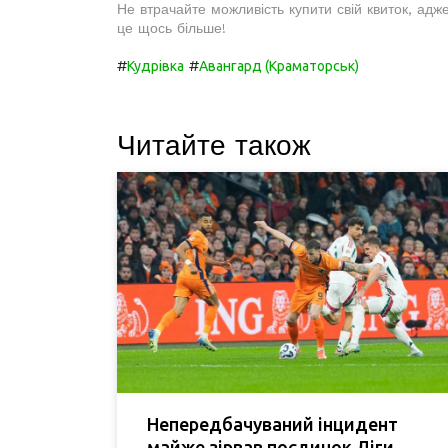
Не втрачайте можливість купити свій квиток, адж
це щось більше!
#
#
Кудрівка
Авангард (Краматорськ)
Читайте також
Непередбачуваний інцидент
майже зірвав поєдинок Ліги