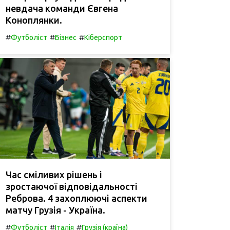
невдача команди Євгена
Коноплянки.
#
#
#
Футболіст
Бізнес
Кіберспорт
Час сміливих рішень і
зростаючої відповідальності
Реброва. 4 захоплюючі аспекти
матчу Грузія - Україна.
#
#
#
Футболіст
Італія
Грузія (країна)