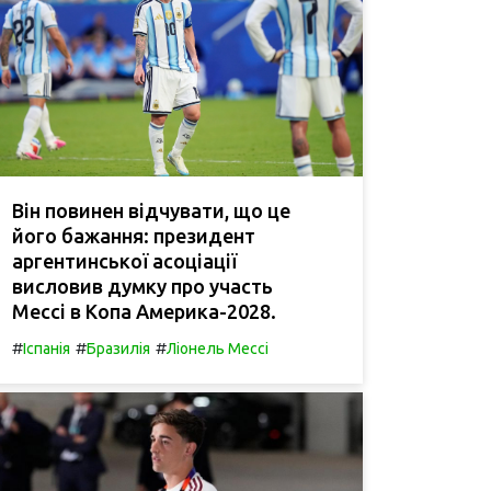
Він повинен відчувати, що це
його бажання: президент
аргентинської асоціації
висловив думку про участь
Мессі в Копа Америка-2028.
#
#
#
Іспанія
Бразилія
Ліонель Мессі