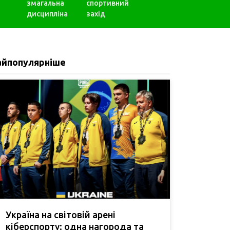
змагальна
спортивний
дисципліна
захід
айпопулярніше
Україна на світовій арені
кіберспорту: одна нагорода та