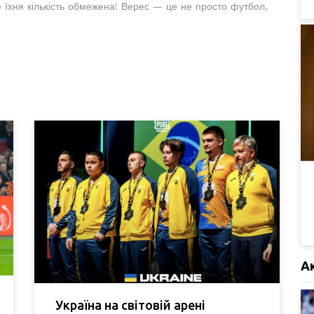
е їхня кількість обмежена! Верес — це не просто футбол,
А
Україна на світовій арені