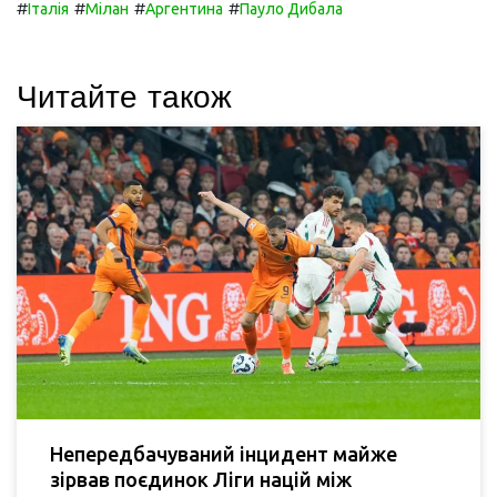
#
#
#
#
Італія
Мілан
Аргентина
Пауло Дибала
Читайте також
Непередбачуваний інцидент майже
зірвав поєдинок Ліги націй між