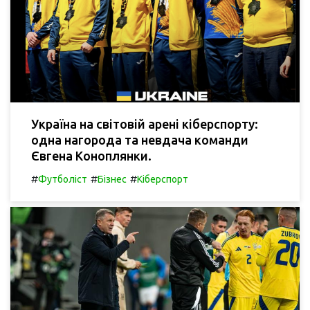
Україна на світовій арені кіберспорту:
одна нагорода та невдача команди
Євгена Коноплянки.
#
#
#
Футболіст
Бізнес
Кіберспорт