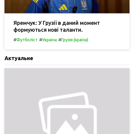
Яремчук: У Грузії в даний момент
формуються нові таланти.
#
#
#
Футболіст
Україна
Грузія (країна)
Актуальне