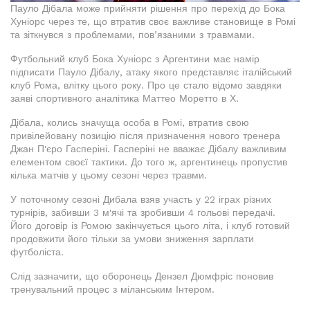
Пауло Дібала може прийняти рішення про перехід до Бока
Хуніорс через те, що втратив своє важливе становище в Ромі
та зіткнувся з проблемами, пов’язаними з травмами.
Футбольний клуб Бока Хуніорс з Аргентини має намір
підписати Пауло Дібалу, атаку якого представляє італійський
клуб Рома, влітку цього року. Про це стало відомо завдяки
заяві спортивного аналітика Маттео Моретто в Х.
Дібала, колись значуща особа в Ромі, втратив свою
привілейовану позицію після призначення нового тренера
Джан П'єро Гасперіні. Гасперіні не вважає Дібалу важливим
елементом своєї тактики. До того ж, аргентинець пропустив
кілька матчів у цьому сезоні через травми.
У поточному сезоні Дибала взяв участь у 22 іграх різних
турнірів, забивши 3 м'ячі та зробивши 4 гольові передачі.
Його договір із Ромою закінчується цього літа, і клуб готовий
продовжити його тільки за умови зниження зарплати
футболіста.
Слід зазначити, що оборонець Дензел Дюмфріс поновив
тренувальний процес з міланським Інтером.