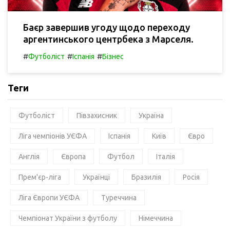
Баєр завершив угоду щодо переходу
аргентинського центрбека з Марселя.
#
#
#
Футболіст
Іспанія
Бізнес
Теги
Футболіст
Півзахисник
Україна
Ліга чемпіонів УЄФА
Іспанія
Київ
Євро
Англія
Європа
Футбол
Італія
Прем'єр-ліга
Українці
Бразилія
Росія
Ліга Європи УЄФА
Туреччина
Чемпіонат України з футболу
Німеччина