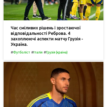
Час сміливих рішень і зростаючої
відповідальності Реброва. 4
захоплюючі аспекти матчу Грузія -
Україна.
#
#
#
Футболіст
Італія
Грузія (країна)