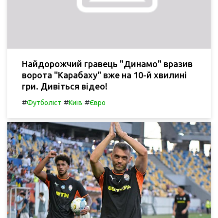
Найдорожчий гравець "Динамо" вразив
ворота "Карабаху" вже на 10-й хвилині
гри. Дивіться відео!
#
#
#
Футболіст
Київ
Євро