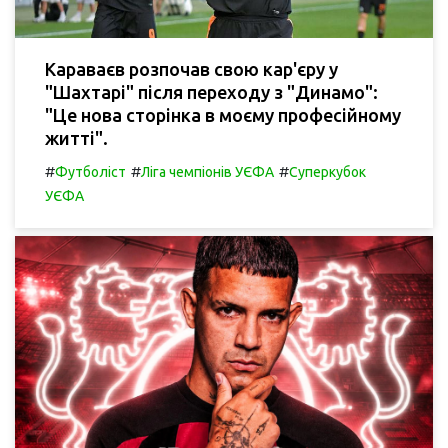
Караваєв розпочав свою кар'єру у
"Шахтарі" після переходу з "Динамо":
"Це нова сторінка в моєму професійному
житті".
#
#
#
Футболіст
Ліга чемпіонів УЄФА
Суперкубок
УЄФА