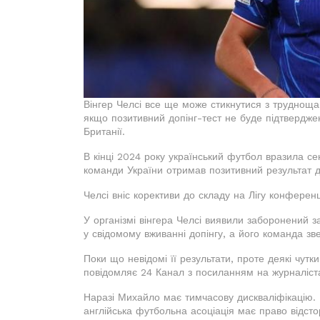
Вінгер Челсі все ще може стикнутися з трудноща
якщо позитивний допінг-тест не буде підтвердже
Британії.
В кінці 2024 року український футбол вразила с
команди України отримав позитивний результат д
Челсі вніс корективи до складу на Лігу конферен
У організмі вінгера Челсі виявили заборонений 
у свідомому вживанні допінгу, а його команда зв
Поки що невідомі її результати, проте деякі чут
повідомляє 24 Канал з посиланням на журналіст
Наразі Михайло має тимчасову дискваліфікацію. 
англійська футбольна асоціація має право відстор