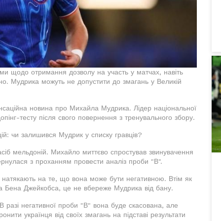
ми щодо отримання дозволу на участь у матчах, навіть
но. Мудрика можуть не допустити до змагань у Великій
енсаційна новина про Михайла Мудрика. Лідер національної
опінг-тесту після свого повернення з тренувального збору.
цій: чи залишився Мудрик у списку гравців?
засіб мельдоній. Михайло миттєво спростував звинувачення
ернулася з проханням провести аналіз проби "В".
ки натякають на те, що вона може бути негативною. Втім як
а Бена Джейкобса, це не вбереже Мудрика від бану.
В разі негативної проби "В" вона буде скасована, але
онити українця від своїх змагань на підставі результати