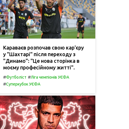
Караваєв розпочав свою кар'єру
у "Шахтарі" після переходу з
"Динамо": "Це нова сторінка в
моєму професійному житті".
#
#
Футболіст
Ліга чемпіонів УЄФА
#
Суперкубок УЄФА