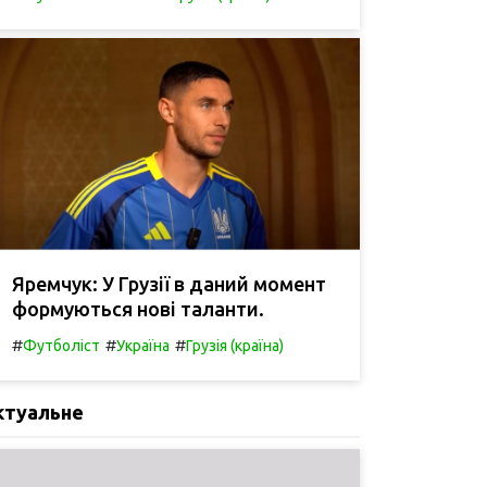
Яремчук: У Грузії в даний момент
формуються нові таланти.
#
#
#
Футболіст
Україна
Грузія (країна)
ктуальне