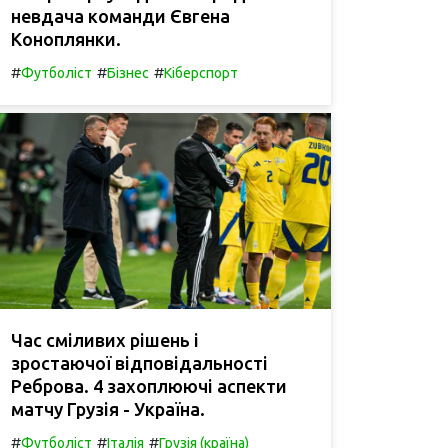
невдача команди Євгена
Коноплянки.
#
#
#
Футболіст
Бізнес
Кіберспорт
Час сміливих рішень і
зростаючої відповідальності
Реброва. 4 захоплюючі аспекти
матчу Грузія - Україна.
#
#
#
Футболіст
Італія
Грузія (країна)