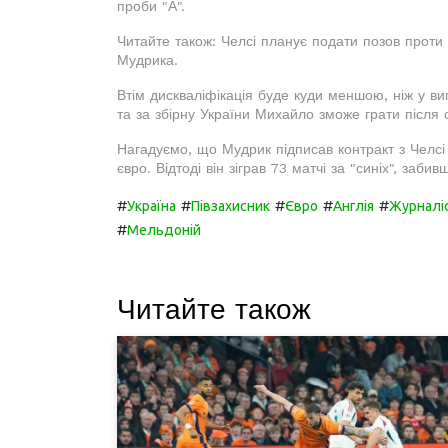
проби "А".
Читайте також: Челсі планує подати позов проти 
Мудрика.
Втім дискваліфікація буде куди меншою, ніж у в
та за збірну України Михайло зможе грати після 
Нагадуємо, що Мудрик підписав контракт з Челсі
євро. Відтоді він зіграв 73 матчі за "синіх", заб
#
#
#
#
#
Україна
Півзахисник
Євро
Англія
Журналі
#
Мельдоній
Читайте також