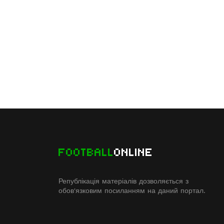
FOOTBALL
ONLINE
Републікація матеріалів дозволяється з
обов'язковим посиланням на даний портал.