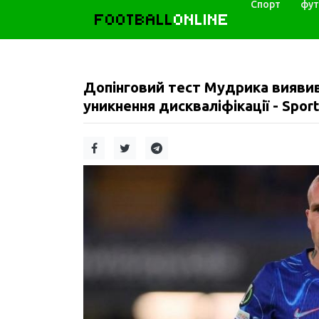
Спорт
фут
FOOTBALL
ONLINE
Допінговий тест Мудрика виявив
уникнення дискваліфікації - Spor