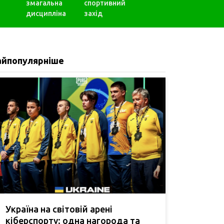
змагальна
спортивний
дисципліна
захід
айпопулярніше
Україна на світовій арені
кіберспорту: одна нагорода та