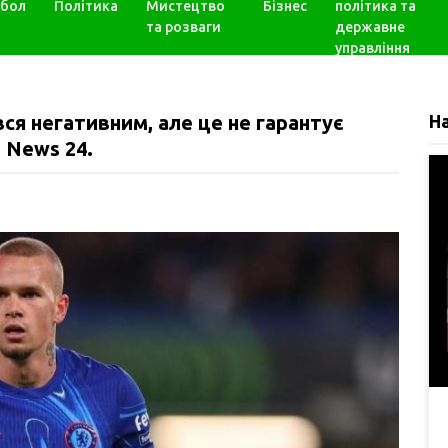
бол
Політика
Мистецтво
Бізнес
політика та
та розваги
державне
управління
ся негативним, але це не гарантує
Н
t News 24.