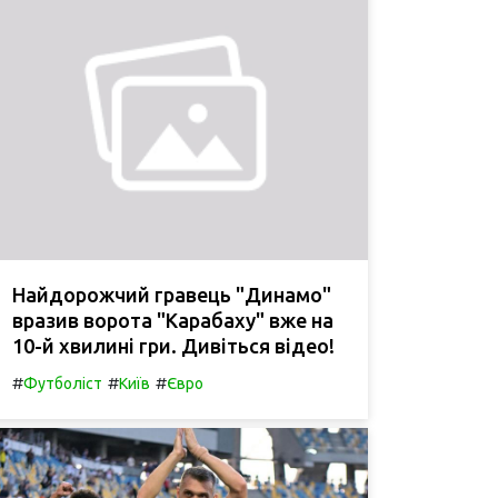
Найдорожчий гравець "Динамо"
вразив ворота "Карабаху" вже на
10-й хвилині гри. Дивіться відео!
#
#
#
Футболіст
Київ
Євро