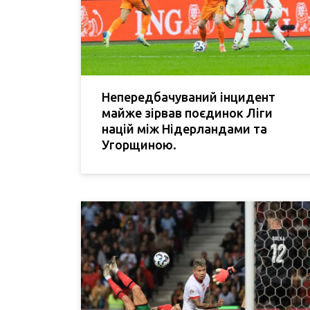
Непередбачуваний інцидент
майже зірвав поєдинок Ліги
націй між Нідерландами та
Угорщиною.