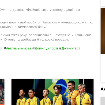
УАФ на десятки мільйонів євро у зв'язку з допінгом
ипадку позитивної проби Б. Натомість у міжнародних матчах
скасування тимчасового бану.
 в січні 2023 року, перейшовши з Шахтаря за 70 мільйонів
ивши 10 голів та зробивши 9 гольових передач.
#
#
#
ст
Англійська мова
Допінг у спорті
Допінг-тест
А