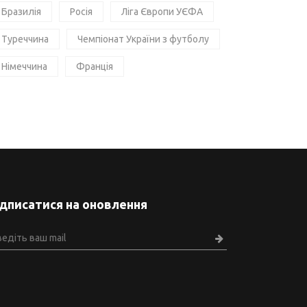
Бразилія
Росія
Ліга Європи УЄФА
Туреччина
Чемпіонат України з футболу
Німеччина
Франція
ідписатися на оновлення