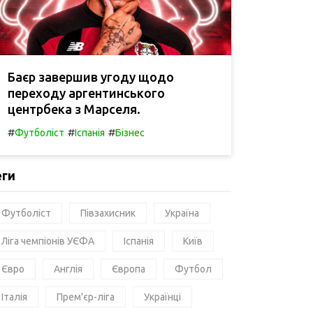
Баєр завершив угоду щодо
переходу аргентинського
центрбека з Марселя.
#
#
#
Футболіст
Іспанія
Бізнес
еги
Футболіст
Півзахисник
Україна
Ліга чемпіонів УЄФА
Іспанія
Київ
Євро
Англія
Європа
Футбол
Італія
Прем'єр-ліга
Українці