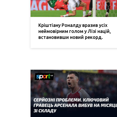
Кріштіану Роналду вразив усіх
неймовірним голом у Лізі націй,
встановивши новий рекорд.