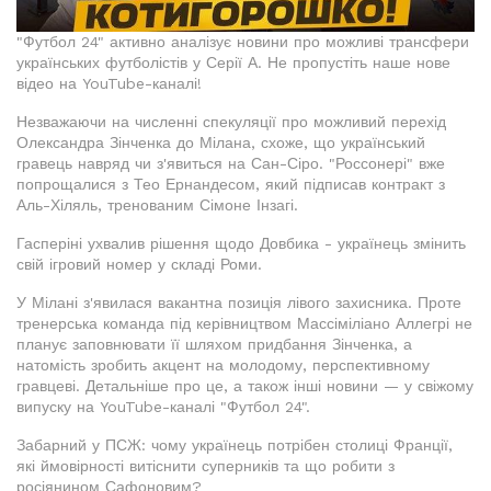
"Футбол 24" активно аналізує новини про можливі трансфери
українських футболістів у Серії А. Не пропустіть наше нове
відео на YouTube-каналі!
Незважаючи на численні спекуляції про можливий перехід
Олександра Зінченка до Мілана, схоже, що український
гравець навряд чи з'явиться на Сан-Сіро. "Россонері" вже
попрощалися з Тео Ернандесом, який підписав контракт з
Аль-Хіляль, тренованим Сімоне Інзагі.
Гасперіні ухвалив рішення щодо Довбика - українець змінить
свій ігровий номер у складі Роми.
У Мілані з'явилася вакантна позиція лівого захисника. Проте
тренерська команда під керівництвом Массіміліано Аллегрі не
планує заповнювати її шляхом придбання Зінченка, а
натомість зробить акцент на молодому, перспективному
гравцеві. Детальніше про це, а також інші новини — у свіжому
випуску на YouTube-каналі "Футбол 24".
Забарний у ПСЖ: чому українець потрібен столиці Франції,
які ймовірності витіснити суперників та що робити з
росіянином Сафоновим?