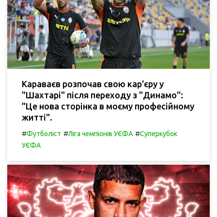
Караваєв розпочав свою кар'єру у
"Шахтарі" після переходу з "Динамо":
"Це нова сторінка в моєму професійному
житті".
#
#
#
Футболіст
Ліга чемпіонів УЄФА
Суперкубок
УЄФА