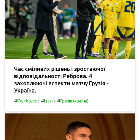
Час сміливих рішень і зростаючої
відповідальності Реброва. 4
захоплюючі аспекти матчу Грузія -
Україна.
#
#
#
Футболіст
Італія
Грузія (країна)