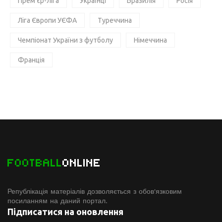
Прем'єр-ліга
Українці
Бразилія
Росія
Ліга Європи УЄФА
Туреччина
Чемпіонат України з футболу
Німеччина
Франція
FOOTBALL
ONLINE
Републікація матеріалів дозволяється з обов'язковим
посиланням на даний портал.
Підписатися на оновлення