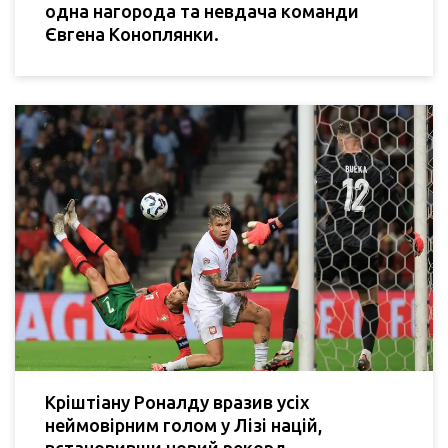
одна нагорода та невдача команди
Євгена Коноплянки.
Кріштіану Роналду вразив усіх
неймовірним голом у Лізі націй,
встановивши новий рекорд.