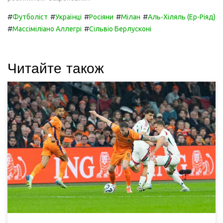
#
#
#
#
#
Футболіст
Українці
Росіяни
Мілан
Аль-Хіляль (Ер-Ріяд)
#
#
Массіміліано Аллегрі
Сільвіо Берлусконі
Читайте також