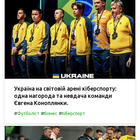
Україна на світовій арені кіберспорту:
одна нагорода та невдача команди
Євгена Коноплянки.
#
#
#
Футболіст
Бізнес
Кіберспорт