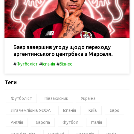
Баєр завершив угоду щодо переходу
аргентинського центрбека з Марселя.
#
#
#
Футболіст
Іспанія
Бізнес
Теги
Футболіст
Півзахисник
Україна
Ліга чемпіонів УЄФА
Іспанія
Київ
Євро
Англія
Європа
Футбол
Італія