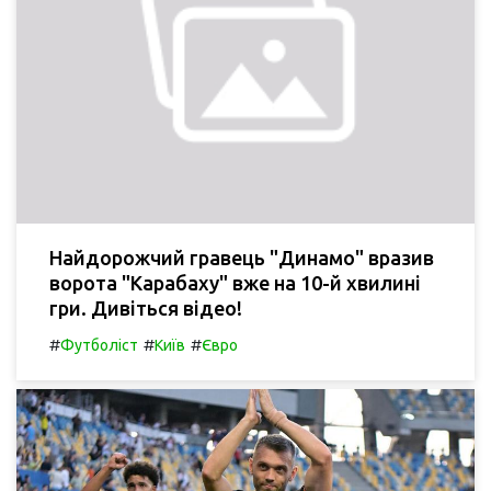
Найдорожчий гравець "Динамо" вразив
ворота "Карабаху" вже на 10-й хвилині
гри. Дивіться відео!
#
#
#
Футболіст
Київ
Євро