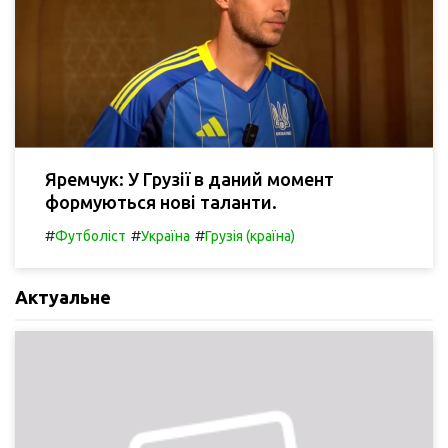
Яремчук: У Грузії в даний момент
формуються нові таланти.
#
#
#
Футболіст
Україна
Грузія (країна)
Актуальне