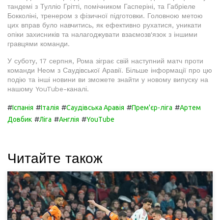
тандемі з Тулліо Грітті, помічником Гасперіні, та Габріеле
Бокколіні, тренером з фізичної підготовки. Головною метою
цих вправ було навчитись, як ефективно рухатися, уникати
опіки захисників та налагоджувати взаємозв'язок з іншими
гравцями команди.
У суботу, 17 серпня, Рома зіграє свій наступний матч проти
команди Неом з Саудівської Аравії. Більше інформації про цю
подію та інші новини ви зможете знайти у новому випуску на
нашому YouTube-каналі.
#
#
#
#
#
Іспанія
Італія
Саудівська Аравія
Прем'єр-ліга
Артем
#
#
#
Довбик
Ліга
Англія
YouTube
Читайте також