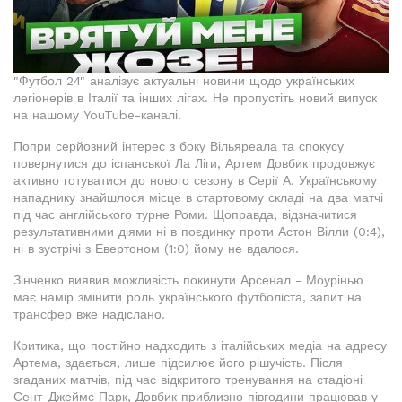
"Футбол 24" аналізує актуальні новини щодо українських
легіонерів в Італії та інших лігах. Не пропустіть новий випуск
на нашому YouTube-каналі!
Попри серйозний інтерес з боку Вільяреала та спокусу
повернутися до іспанської Ла Ліги, Артем Довбик продовжує
активно готуватися до нового сезону в Серії А. Українському
нападнику знайшлося місце в стартовому складі на два матчі
під час англійського турне Роми. Щоправда, відзначитися
результативними діями ні в поєдинку проти Астон Вілли (0:4),
ні в зустрічі з Евертоном (1:0) йому не вдалося.
Зінченко виявив можливість покинути Арсенал - Моурінью
має намір змінити роль українського футболіста, запит на
трансфер вже надіслано.
Критика, що постійно надходить з італійських медіа на адресу
Артема, здається, лише підсилює його рішучість. Після
згаданих матчів, під час відкритого тренування на стадіоні
Сент-Джеймс Парк, Довбик приблизно півгодини працював у