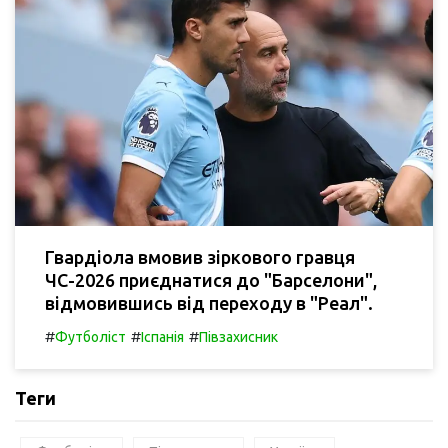
Гвардіола вмовив зіркового гравця
ЧС-2026 приєднатися до "Барселони",
відмовившись від переходу в "Реал".
#
#
#
Футболіст
Іспанія
Півзахисник
Теги