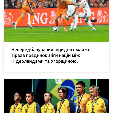
Непередбачуваний інцидент майже
зірвав поєдинок Ліги націй між
Нідерландами та Угорщиною.