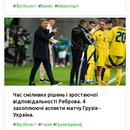
#
#
#
Футболіст
Бізнес
Кіберспорт
Час сміливих рішень і зростаючої
відповідальності Реброва. 4
захоплюючі аспекти матчу Грузія -
Україна.
#
#
#
Футболіст
Італія
Грузія (країна)