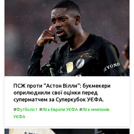
ПСЖ проти "Астон Вілли": букмекери
оприлюднили свої оцінки перед
суперматчем за Суперкубок УЄФА.
#
#
#
Футболіст
Ліга Європи УЄФА
Ліга чемпіонів
УЄФА