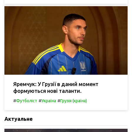
Яремчук: У Грузії в даний момент
формуються нові таланти.
#
#
#
Футболіст
Україна
Грузія (країна)
Актуальне