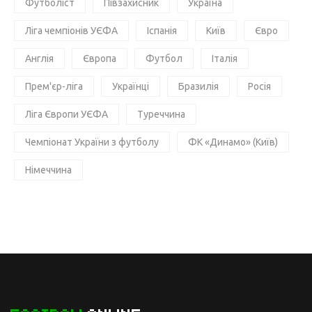
Футболіст
Півзахисник
Україна
Ліга чемпіонів УЄФА
Іспанія
Київ
Євро
Англія
Європа
Футбол
Італія
Прем'єр-ліга
Українці
Бразилія
Росія
Ліга Європи УЄФА
Туреччина
Чемпіонат України з футболу
ФК «Динамо» (Київ)
Німеччина