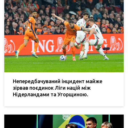
Непередбачуваний інцидент майже
зірвав поєдинок Ліги націй між
Нідерландами та Угорщиною.