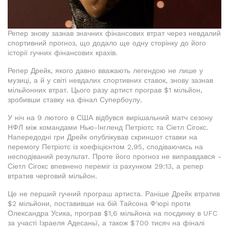
Репер знову зазнав значних фінансових втрат через невдалий
спортивний прогноз, що додало ще одну сторінку до його
історії гучних фінансових крахів.
Репер Дрейк, якого давно вважають легендою не лише у
музиці, а й у світі невдалих спортивних ставок, знову зазнав
мільйонних втрат. Цього разу артист програв $1 мільйон,
зробивши ставку на фінал Супербоулу.
У ніч на 9 лютого в США відбувся вирішальний матч сезону
НФЛ між командами Нью-Інгленд Петріотс та Сіетл Сігокс.
Напередодні гри Дрейк опублікував скриншот ставки на
перемогу Петріотс із коефіцієнтом 2,95, сподіваючись на
несподіваний результат. Проте його прогноз не виправдався -
Сіетл Сігокс впевнено переміг із рахунком 29:13, а репер
втратив черговий мільйон.
Це не перший гучний програш артиста. Раніше Дрейк втратив
$2 мільйони, поставивши на бій Тайсона Ф'юрі проти
Олександра Усика, програв $1,6 мільйона на поєдинку в UFC
за участі Ізраеля Адесаньї, а також $700 тисяч на фіналі