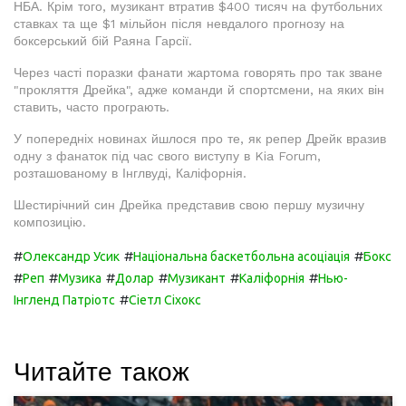
НБА. Крім того, музикант втратив $400 тисяч на футбольних
ставках та ще $1 мільйон після невдалого прогнозу на
боксерський бій Раяна Гарсії.
Через часті поразки фанати жартома говорять про так зване
"прокляття Дрейка", адже команди й спортсмени, на яких він
ставить, часто програють.
У попередніх новинах йшлося про те, як репер Дрейк вразив
одну з фанаток під час свого виступу в Kia Forum,
розташованому в Інглвуді, Каліфорнія.
Шестирічний син Дрейка представив свою першу музичну
композицію.
#
#
#
Олександр Усик
Національна баскетбольна асоціація
Бокс
#
#
#
#
#
#
Реп
Музика
Долар
Музикант
Каліфорнія
Нью-
#
Інгленд Патріотс
Сіетл Сіхокс
Читайте також