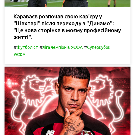
Караваєв розпочав свою кар'єру у
"Шахтарі" після переходу з "Динамо":
"Це нова сторінка в моєму професійному
житті".
#
#
#
Футболіст
Ліга чемпіонів УЄФА
Суперкубок
УЄФА