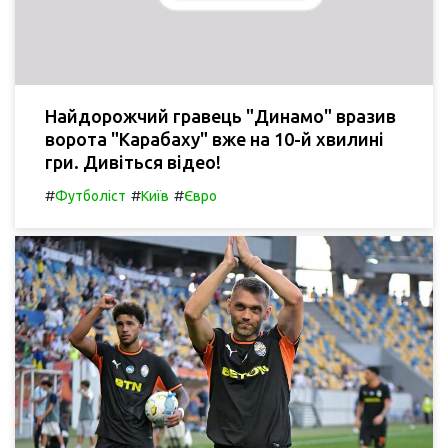
Найдорожчий гравець "Динамо" вразив
ворота "Карабаху" вже на 10-й хвилині
гри. Дивіться відео!
#
#
#
Футболіст
Київ
Євро