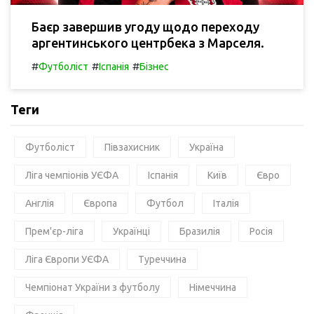
Баєр завершив угоду щодо переходу
аргентинського центрбека з Марселя.
#
#
#
Футболіст
Іспанія
Бізнес
Теги
Футболіст
Півзахисник
Україна
Ліга чемпіонів УЄФА
Іспанія
Київ
Євро
Англія
Європа
Футбол
Італія
Прем'єр-ліга
Українці
Бразилія
Росія
Ліга Європи УЄФА
Туреччина
Чемпіонат України з футболу
Німеччина