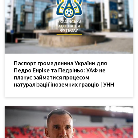
Паспорт громадянина України для
Педро Енріке та Педріньо: УАФ не
планує займатися процесом
натуралізації іноземних гравців | УНН