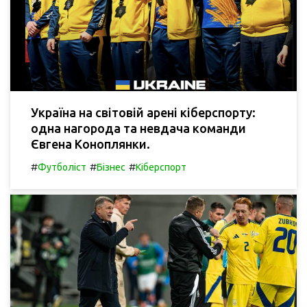
Україна на світовій арені кіберспорту:
одна нагорода та невдача команди
Євгена Коноплянки.
#
#
#
Футболіст
Бізнес
Кіберспорт