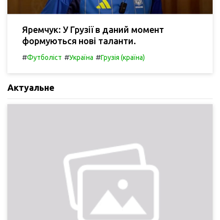
Яремчук: У Грузії в даний момент
формуються нові таланти.
#
#
#
Футболіст
Україна
Грузія (країна)
Актуальне