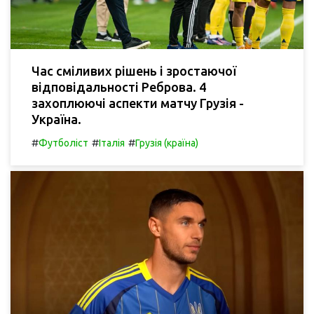
Час сміливих рішень і зростаючої
відповідальності Реброва. 4
захоплюючі аспекти матчу Грузія -
Україна.
#
#
#
Футболіст
Італія
Грузія (країна)