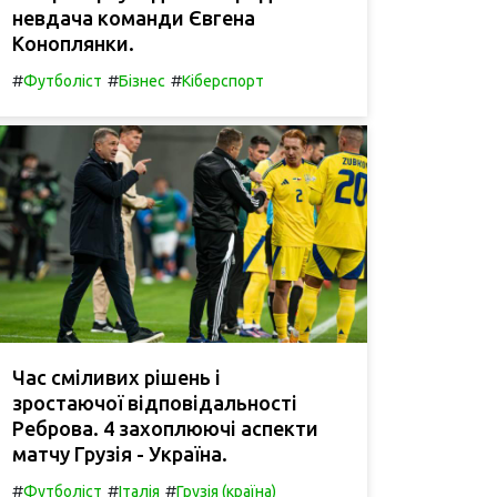
невдача команди Євгена
Коноплянки.
#
#
#
Футболіст
Бізнес
Кіберспорт
Час сміливих рішень і
зростаючої відповідальності
Реброва. 4 захоплюючі аспекти
матчу Грузія - Україна.
#
#
#
Футболіст
Італія
Грузія (країна)