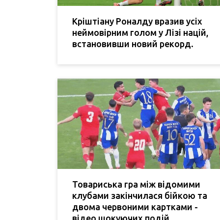
Кріштіану Роналду вразив усіх
неймовірним голом у Лізі націй,
встановивши новий рекорд.
Товариська гра між відомими
клубами закінчилася бійкою та
двома червоними картками -
відео шокуючих подій.