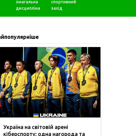
змагальна
спортивний
дисципліна
захід
айпопулярніше
Україна на світовій арені
кіберспорту: одна нагорода та