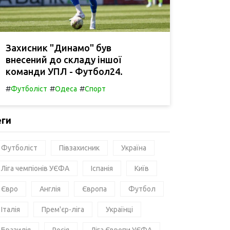
Захисник "Динамо" був
внесений до складу іншої
команди УПЛ - Футбол24.
#
#
#
Футболіст
Одеса
Спорт
еги
Футболіст
Півзахисник
Україна
Ліга чемпіонів УЄФА
Іспанія
Київ
Євро
Англія
Європа
Футбол
Італія
Прем'єр-ліга
Українці