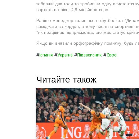
забивши два голи та зробивши одну асистентську
вартість на рівні 2,5 мільйона євро.
Раніше менеджер колишнього футболіста "Динамо
виїжджати за кордон, в тому числі на спортивні 
"як працівник підприємства, що має статус критич
Якщо ви виявили орфографічну помилку, будь ла
#
#
#
#
Іспанія
Україна
Півзахисник
Євро
Читайте також