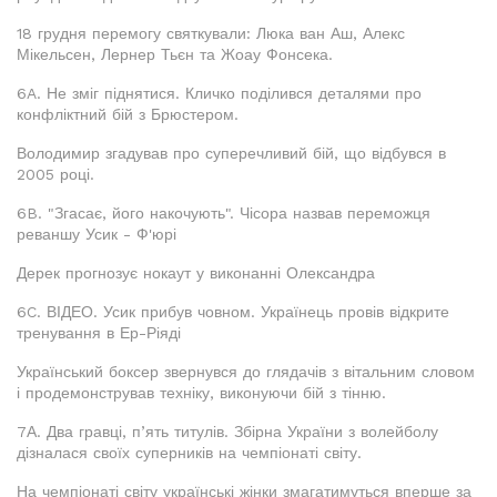
18 грудня перемогу святкували: Люка ван Аш, Алекс
Мікельсен, Лернер Тьєн та Жоау Фонсека.
6A. Не зміг піднятися. Кличко поділився деталями про
конфліктний бій з Брюстером.
Володимир згадував про суперечливий бій, що відбувся в
2005 році.
6B. "Згасає, його накочують". Чісора назвав переможця
реваншу Усик - Ф'юрі
Дерек прогнозує нокаут у виконанні Олександра
6C. ВІДЕО. Усик прибув човном. Українець провів відкрите
тренування в Ер-Ріяді
Український боксер звернувся до глядачів з вітальним словом
і продемонстрував техніку, виконуючи бій з тінню.
7А. Два гравці, п’ять титулів. Збірна України з волейболу
дізналася своїх суперників на чемпіонаті світу.
На чемпіонаті світу українські жінки змагатимуться вперше за