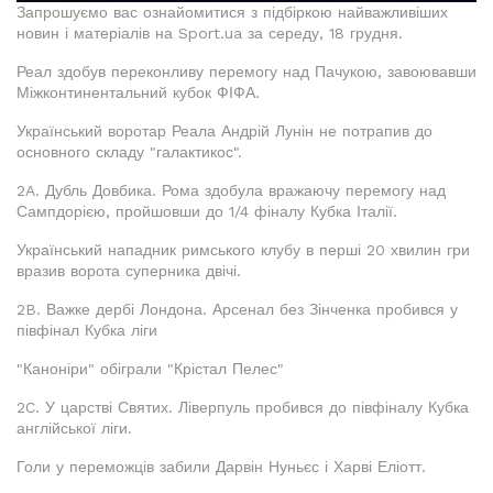
Запрошуємо вас ознайомитися з підбіркою найважливіших
новин і матеріалів на Sport.ua за середу, 18 грудня.
Реал здобув переконливу перемогу над Пачукою, завоювавши
Міжконтинентальний кубок ФІФА.
Український воротар Реала Андрій Лунін не потрапив до
основного складу "галактикос".
2A. Дубль Довбика. Рома здобула вражаючу перемогу над
Сампдорією, пройшовши до 1/4 фіналу Кубка Італії.
Український нападник римського клубу в перші 20 хвилин гри
вразив ворота суперника двічі.
2B. Важке дербі Лондона. Арсенал без Зінченка пробився у
півфінал Кубка ліги
"Каноніри" обіграли "Крістал Пелес"
2C. У царстві Святих. Ліверпуль пробився до півфіналу Кубка
англійської ліги.
Голи у переможців забили Дарвін Нуньєс і Харві Еліотт.