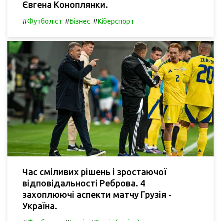
Євгена Коноплянки.
#
#
#
Футболіст
Бізнес
Кіберспорт
Час сміливих рішень і зростаючої
відповідальності Реброва. 4
захоплюючі аспекти матчу Грузія -
Україна.