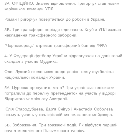
3A. ОФІЦІЙНО. Значне відновлення: Григорчук став новим
керівником команди УПЛ.
Роман Григорчук повертається до роботи в Україні.
3B. Три трансферні періоди одночасно. Клуб з УПЛ зазнав
накладення трансферного заборони.
"Чорноморець" отримав трансферний бан від ФІФА
4. У Федерації футболу України відреагували на допінговий
скандал з участю Мудрика.
Олег Лужний висловився щодо допінг-тесту футболіста
національної команди України.
5A. Цуренко пропустить матч? Три українські тенісистки
потрапили до переліку претенденток на участь у відборі
Відкритого чемпіонату Австралії.
Юлія Стародубцева, Дар'я Снігур і Анастасія Соболєва
візьмуть участь у кваліфікаційних змаганнях мейджора.
5B. Зображення. Три вражаючі події. Як відбувся перший
раунд молодіжного Підсумкового турніру.