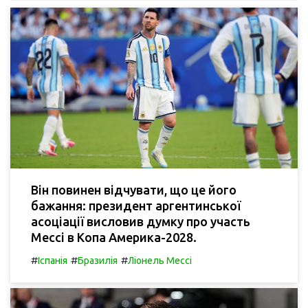
Він повинен відчувати, що це його
бажання: президент аргентинської
асоціації висловив думку про участь
Мессі в Копа Америка-2028.
#
#
#
Іспанія
Бразилія
Ліонель Мессі