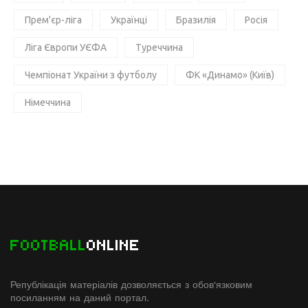
Прем'єр-ліга
Українці
Бразилія
Росія
Ліга Європи УЄФА
Туреччина
Чемпіонат України з футболу
ФК «Динамо» (Київ)
Німеччина
FOOTBALL
ONLINE
Републікація матеріалів дозволяється з обов'язковим
посиланням на даний портал.