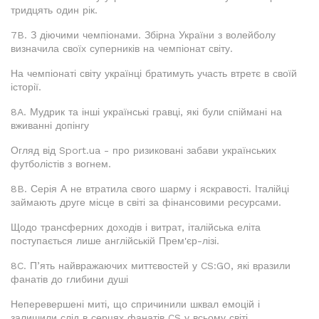
тридцять один рік.
7B. З діючими чемпіонами. Збірна України з волейболу
визначила своїх суперників на чемпіонат світу.
На чемпіонаті світу українці братимуть участь втретє в своїй
історії.
8A. Мудрик та інші українські гравці, які були спіймані на
вживанні допінгу
Огляд від Sport.ua - про ризиковані забави українських
футболістів з вогнем.
8B. Серія А не втратила свого шарму і яскравості. Італійці
займають друге місце в світі за фінансовими ресурсами.
Щодо трансферних доходів і витрат, італійська еліта
поступається лише англійській Прем'єр-лізі.
8C. П’ять найвражаючих миттєвостей у CS:GO, які вразили
фанатів до глибини душі
Неперевершені миті, що спричинили шквал емоцій і
залишили слід в серцях фанатів CS у всьому світі.