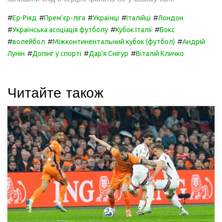
#
#
#
#
#
Ер-Ріяд
Прем'єр-ліга
Українці
Італійці
Лондон
#
#
#
Українська асоціація футболу
Кубок Італії
Бокс
#
#
#
волейбол
Міжконтинентальний кубок (футбол)
Андрій
#
#
#
Лунін
Допінг у спорті
Дар'я Снігур
Віталій Кличко
Читайте також