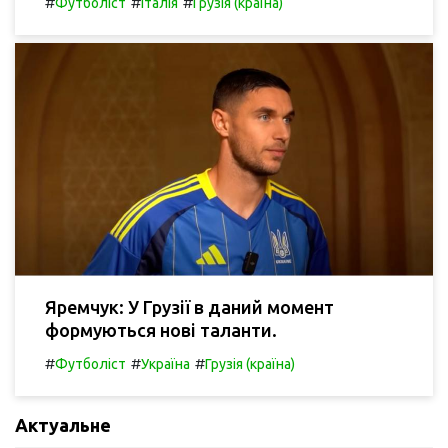
#
#
#
Футболіст
Італія
Грузія (країна)
Яремчук: У Грузії в даний момент
формуються нові таланти.
#
#
#
Футболіст
Україна
Грузія (країна)
Актуальне