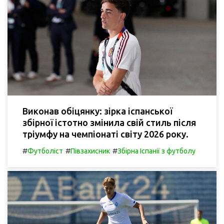
Виконав обіцянку: зірка іспанської
збірної істотно змінила свій стиль після
тріумфу на чемпіонаті світу 2026 року.
#
#
#
Футболіст
Півзахисник
Збірна Іспанії з футболу