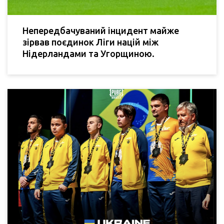
Непередбачуваний інцидент майже
зірвав поєдинок Ліги націй між
Нідерландами та Угорщиною.