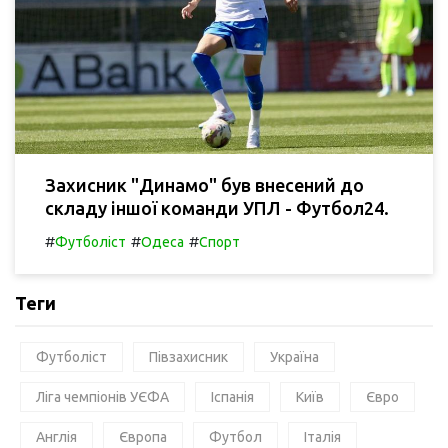
Захисник "Динамо" був внесений до
складу іншої команди УПЛ - Футбол24.
#
#
#
Футболіст
Одеса
Спорт
Теги
Футболіст
Півзахисник
Україна
Ліга чемпіонів УЄФА
Іспанія
Київ
Євро
Англія
Європа
Футбол
Італія