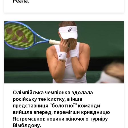
Реала.
Олімпійська чемпіонка здолала
російську тенісистку, а інша
представниця "болотної" команди
вийшла вперед, перемігши кривдницю
Ястремської: новини жіночого турніру
Вімблдону.