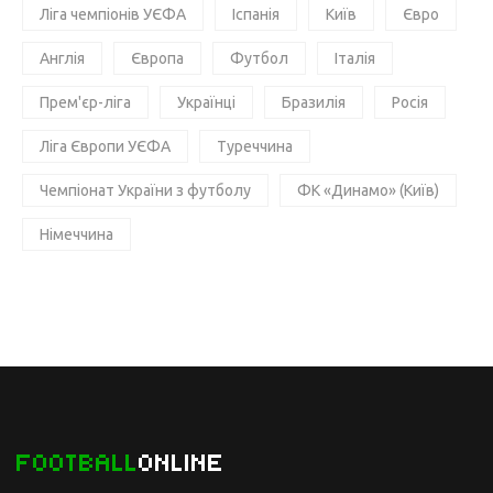
Ліга чемпіонів УЄФА
Іспанія
Київ
Євро
Англія
Європа
Футбол
Італія
Прем'єр-ліга
Українці
Бразилія
Росія
Ліга Європи УЄФА
Туреччина
Чемпіонат України з футболу
ФК «Динамо» (Київ)
Німеччина
FOOTBALL
ONLINE