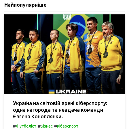
Найпопулярніше
Україна на світовій арені кіберспорту:
одна нагорода та невдача команди
Євгена Коноплянки.
#
#
#
Футболіст
Бізнес
Кіберспорт