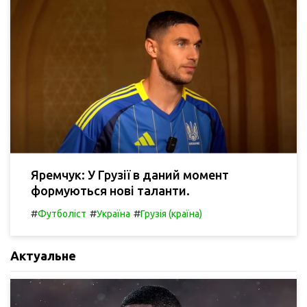
Яремчук: У Грузії в даний момент
формуються нові таланти.
#
#
#
Футболіст
Україна
Грузія (країна)
Актуальне