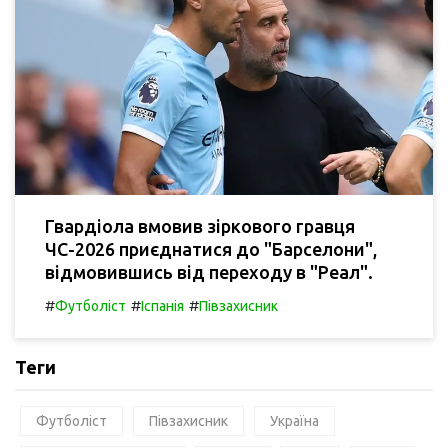
Гвардіола вмовив зіркового гравця
ЧС-2026 приєднатися до "Барселони",
відмовившись від переходу в "Реал".
#
#
#
Футболіст
Іспанія
Півзахисник
Теги
Футболіст
Півзахисник
Україна