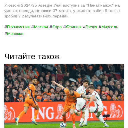
У сезоні 2024/25 Аззедін Унаї виступив за "Панатінаїкос" на
умовах оренди, зігравши 37 матчів, у яких він забив 5 голів і
зробив 7 результативних передач.
#
#
#
#
#
#
Півзахисник
Москва
Євро
Франція
Греція
Марсель
#
Марокко
Читайте також