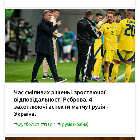
Час сміливих рішень і зростаючої
відповідальності Реброва. 4
захоплюючі аспекти матчу Грузія -
Україна.
#
#
#
Футболіст
Італія
Грузія (країна)