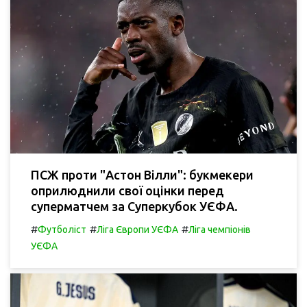
ПСЖ проти "Астон Вілли": букмекери
оприлюднили свої оцінки перед
суперматчем за Суперкубок УЄФА.
#
#
#
Футболіст
Ліга Європи УЄФА
Ліга чемпіонів
УЄФА