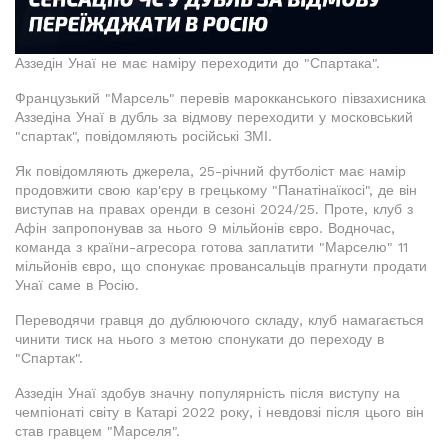
Аззедін Унаї не має наміру переходити до "Спартака".
Французький "Марсель" перевів марокканського півзахисника
Аззедіна Унаї в дубль за відмову переходити у московський
"спартак", повідомляють російські ЗМІ.
Як повідомляють джерела, 25-річний футболіст має намір
продовжити свою кар'єру в грецькому "Панатінаїкосі", де він
виступав на правах оренди в сезоні 2024/25. Проте, клуб з
Афін запропонував за нього 9 мільйонів євро. Водночас,
команда з країни-агресора готова заплатити "Марселю" 11
мільйонів євро, що спонукає провансальців прагнути продати
Унаї саме в Росію.
Переводячи гравця до дублюючого складу, клуб намагається
чинити тиск на нього з метою спонукати до переходу в
"Спартак".
Аззедін Унаї здобув значну популярність після виступу на
чемпіонаті світу в Катарі 2022 року, і невдовзі після цього він
став гравцем "Марселя".