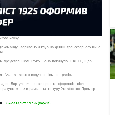
кого клубу.
іакоманду. Харківський клуб на фініші трансферного вікна
ч.
вим представником клубу. Вона покинула УПЛ ТБ, щоб
1/2/3, а також є ведучою Чемпіон радіо.
ладен Бартулович провів прес-конференцію після
 рахунком 3:0 в рамках 19-го туру Української Прем'єр-
#
ФК «Металіст 1925» (Харків)