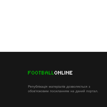
FOOTBALL
ONLINE
Републікація матеріалів дозволяється з
обов'язковим посиланням на даний портал.