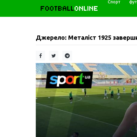
Спорт
фут
FOOTBALL
ONLINE
Джерело: Металіст 1925 заверш