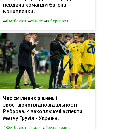
невдача команди Євгена
Коноплянки.
#
#
#
Футболіст
Бізнес
Кіберспорт
Час сміливих рішень і
зростаючої відповідальності
Реброва. 4 захоплюючі аспекти
матчу Грузія - Україна.
#
#
#
Футболіст
Італія
Грузія (країна)