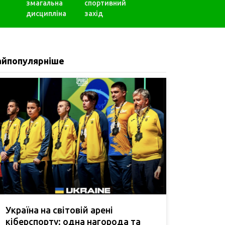
змагальна
спортивний
дисципліна
захід
айпопулярніше
Україна на світовій арені
кіберспорту: одна нагорода та