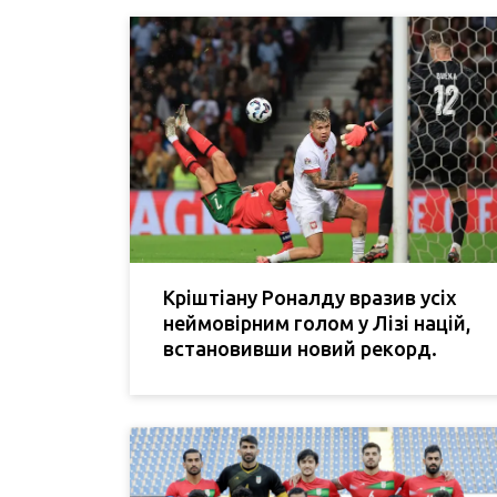
Кріштіану Роналду вразив усіх
неймовірним голом у Лізі націй,
встановивши новий рекорд.