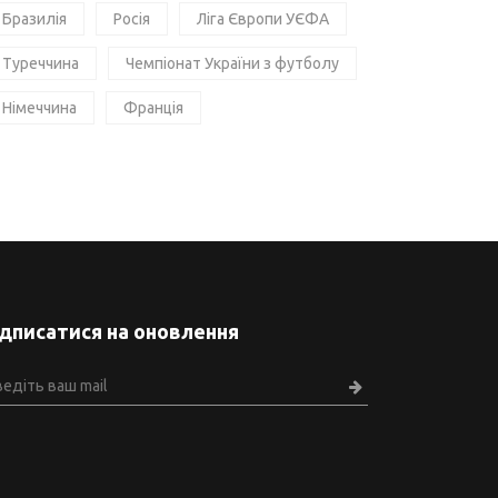
Бразилія
Росія
Ліга Європи УЄФА
Туреччина
Чемпіонат України з футболу
Німеччина
Франція
ідписатися на оновлення