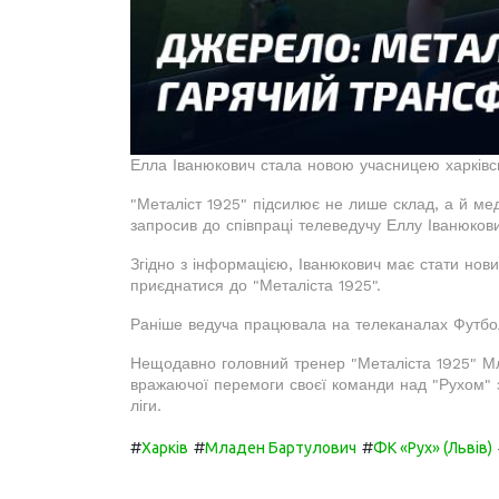
Елла Іванюкович стала новою учасницею харківсь
"Металіст 1925" підсилює не лише склад, а й мед
запросив до співпраці телеведучу Еллу Іванюкови
Згідно з інформацією, Іванюкович має стати но
приєднатися до "Металіста 1925".
Раніше ведуча працювала на телеканалах Футбол 
Нещодавно головний тренер "Металіста 1925" М
вражаючої перемоги своєї команди над "Рухом" з
ліги.
#
#
#
Харків
Младен Бартулович
ФК «Рух» (Львів)