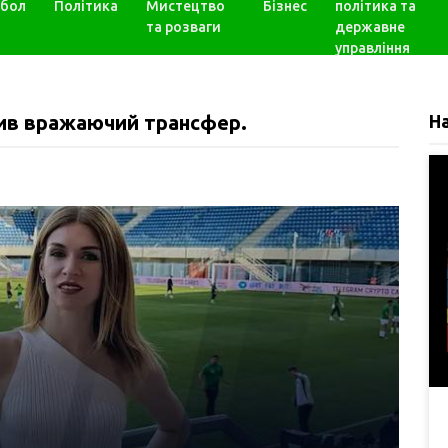
бол
Політика
Мистецтво
Бізнес
політика та
та розваги
державне
управління
ив вражаючий трансфер.
Н