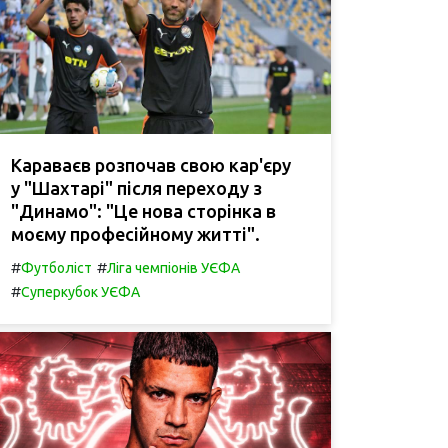
Караваєв розпочав свою кар'єру
у "Шахтарі" після переходу з
"Динамо": "Це нова сторінка в
моєму професійному житті".
#
#
Футболіст
Ліга чемпіонів УЄФА
#
Суперкубок УЄФА