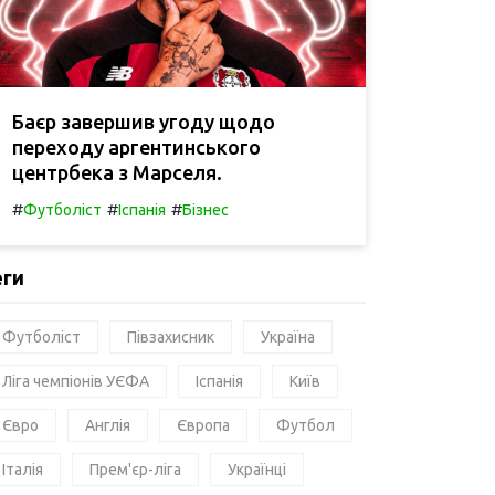
Баєр завершив угоду щодо
переходу аргентинського
центрбека з Марселя.
#
#
#
Футболіст
Іспанія
Бізнес
еги
Футболіст
Півзахисник
Україна
Ліга чемпіонів УЄФА
Іспанія
Київ
Євро
Англія
Європа
Футбол
Італія
Прем'єр-ліга
Українці