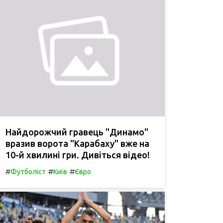
Найдорожчий гравець "Динамо"
вразив ворота "Карабаху" вже на
10-й хвилині гри. Дивіться відео!
#
#
#
Футболіст
Київ
Євро