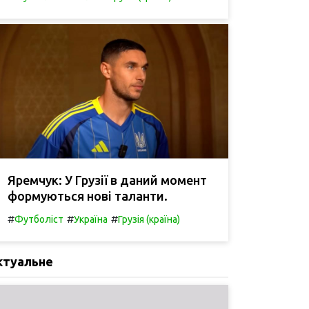
Яремчук: У Грузії в даний момент
формуються нові таланти.
#
#
#
Футболіст
Україна
Грузія (країна)
ктуальне