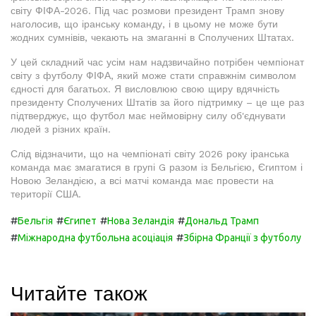
світу ФІФА-2026. Під час розмови президент Трамп знову
наголосив, що іранську команду, і в цьому не може бути
жодних сумнівів, чекають на змаганні в Сполучених Штатах.
У цей складний час усім нам надзвичайно потрібен чемпіонат
світу з футболу ФІФА, який може стати справжнім символом
єдності для багатьох. Я висловлюю свою щиру вдячність
президенту Сполучених Штатів за його підтримку – це ще раз
підтверджує, що футбол має неймовірну силу об'єднувати
людей з різних країн.
Слід відзначити, що на чемпіонаті світу 2026 року іранська
команда має змагатися в групі G разом із Бельгією, Єгиптом і
Новою Зеландією, а всі матчі команда має провести на
території США.
#
#
#
#
Бельгія
Єгипет
Нова Зеландія
Дональд Трамп
#
#
Міжнародна футбольна асоціація
Збірна Франції з футболу
Читайте також