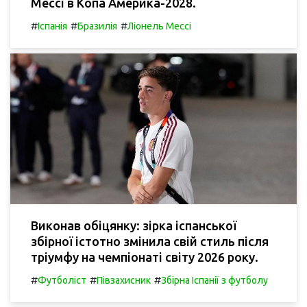
Мессі в Копа Америка-2028.
#
#
#
Іспанія
Бразилія
Ліонель Мессі
Виконав обіцянку: зірка іспанської
збірної істотно змінила свій стиль після
тріумфу на чемпіонаті світу 2026 року.
#
#
#
Футболіст
Півзахисник
Збірна Іспанії з футболу