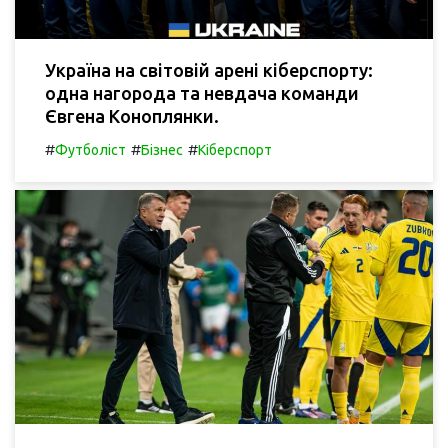
Україна на світовій арені кіберспорту:
одна нагорода та невдача команди
Євгена Коноплянки.
#
#
#
Футболіст
Бізнес
Кіберспорт