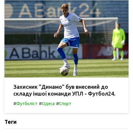
Захисник "Динамо" був внесений до
складу іншої команди УПЛ - Футбол24.
#
#
#
Футболіст
Одеса
Спорт
Теги