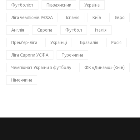
Футболіст
Півзахисник
Україна
Ліга чемпіонів УЄФА
Іспанія
Київ
Євро
Англія
Європа
Футбол
Італія
Прем'єр-ліга
Українці
Бразилія
Росія
Ліга Європи УЄФА
Туреччина
Чемпіонат України з футболу
ФК «Динамо» (Київ)
Німеччина