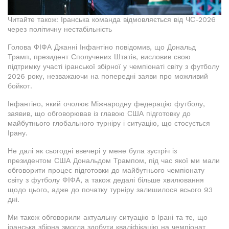
Читайте також: Іранська команда відмовляється від ЧС-2026
через політичну нестабільність
Голова ФІФА Джанні Інфантіно повідомив, що Дональд
Трамп, президент Сполучених Штатів, висловив свою
підтримку участі іранської збірної у чемпіонаті світу з футболу
2026 року, незважаючи на попередні заяви про можливий
бойкот.
Інфантіно, який очолює Міжнародну федерацію футболу,
заявив, що обговорював із главою США підготовку до
майбутнього глобального турніру і ситуацію, що стосується
Ірану.
Не далі як сьогодні ввечері у мене була зустріч із
президентом США Дональдом Трампом, під час якої ми мали
обговорити процес підготовки до майбутнього чемпіонату
світу з футболу ФІФА, а також дедалі більше хвилювання
щодо цього, адже до початку турніру залишилося всього 93
дні.
Ми також обговорили актуальну ситуацію в Ірані та те, що
іранська збірна змогла здобути кваліфікацію на чемпіонат