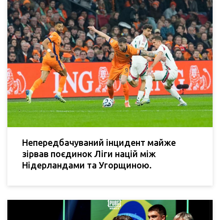
Непередбачуваний інцидент майже
зірвав поєдинок Ліги націй між
Нідерландами та Угорщиною.