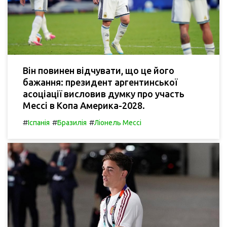
Він повинен відчувати, що це його
бажання: президент аргентинської
асоціації висловив думку про участь
Мессі в Копа Америка-2028.
#
#
#
Іспанія
Бразилія
Ліонель Мессі