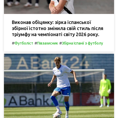
Виконав обіцянку: зірка іспанської
збірної істотно змінила свій стиль після
тріумфу на чемпіонаті світу 2026 року.
#
#
#
Футболіст
Півзахисник
Збірна Іспанії з футболу