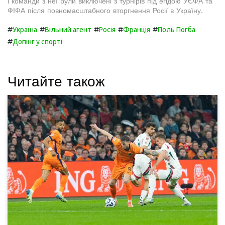
і команди з неї були виключені з турнірів під егідою УЄФА та
ФІФА після повномасштабного вторгнення Росії в Україну.
#
#
#
#
#
Україна
Вільний агент
Росія
Франція
Поль Погба
#
Допінг у спорті
Читайте також