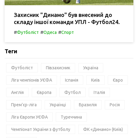
Захисник "Динамо" був внесений до
складу іншої команди УПЛ - Футбол24.
#
#
#
Футболіст
Одеса
Спорт
Теги
Футболіст
Півзахисник
Україна
Ліга чемпіонів УЄФА
Іспанія
Київ
Євро
Англія
Європа
Футбол
Італія
Прем'єр-ліга
Українці
Бразилія
Росія
Ліга Європи УЄФА
Туреччина
Чемпіонат України з футболу
ФК «Динамо» (Київ)