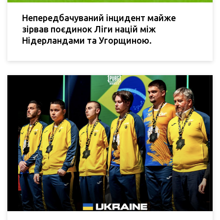
Непередбачуваний інцидент майже
зірвав поєдинок Ліги націй між
Нідерландами та Угорщиною.