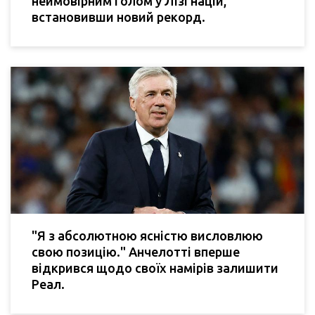
неймовірним голом у Лізі націй,
встановивши новий рекорд.
"Я з абсолютною ясністю висловлюю
свою позицію." Анчелотті вперше
відкрився щодо своїх намірів залишити
Реал.