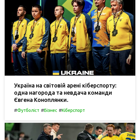
Україна на світовій арені кіберспорту:
одна нагорода та невдача команди
Євгена Коноплянки.
#
#
#
Футболіст
Бізнес
Кіберспорт