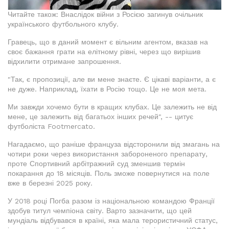
Читайте також: Внаслідок війни з Росією загинув очільник
українського футбольного клубу.
Гравець, що в даний момент є вільним агентом, вказав на
своє бажання грати на елітному рівні, через що вирішив
відхилити отримане запрошення.
"Так, є пропозиції, але ви мене знаєте. Є цікаві варіанти, а є
не дуже. Наприклад, їхати в Росію тощо. Це не моя мета.
Ми завжди хочемо бути в кращих клубах. Це залежить не від
мене, це залежить від багатьох інших речей", -- цитує
футболіста Footmercato.
Нагадаємо, що раніше француза відсторонили від змагань на
чотири роки через використання забороненого препарату,
проте Спортивний арбітражний суд зменшив термін
покарання до 18 місяців. Поль зможе повернутися на поле
вже в березні 2025 року.
У 2018 році Погба разом із національною командою Франції
здобув титул чемпіона світу. Варто зазначити, що цей
мундіаль відбувався в країні, яка мала терористичний статус,