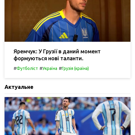
Яремчук: У Грузії в даний момент
формуються нові таланти.
#
#
#
Футболіст
Україна
Грузія (країна)
Актуальне