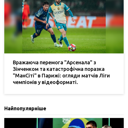
Вражаюча перемога "Арсенала" з
Зінченком та катастрофічна поразка
"МанСіті" в Парижі: огляди матчів Ліги
чемпіонів у відеоформаті.
Найпопулярніше