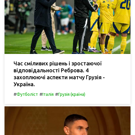
Час сміливих рішень і зростаючої
відповідальності Реброва. 4
захоплюючі аспекти матчу Грузія -
Україна.
#
#
#
Футболіст
Італія
Грузія (країна)