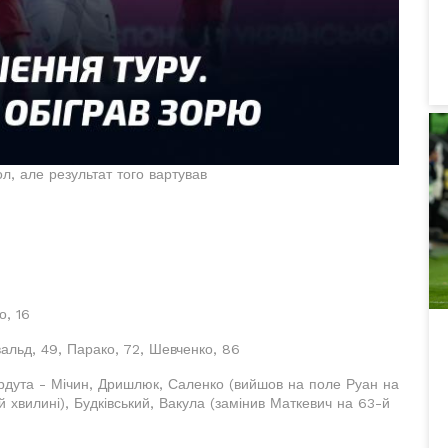
, але результат того вартував
о, 16
вальд, 49, Парако, 72, Шевченко, 86
ердута - Мічин, Дришлюк, Саленко (вийшов на поле Руан на
й хвилині), Будківський, Вакула (замінив Маткевич на 63-й