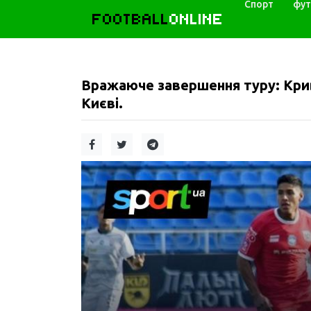
Спорт
фут
FOOTBALL
ONLINE
Вражаюче завершення туру: Кри
Києві.