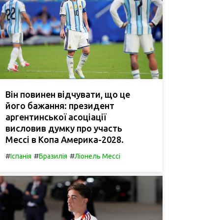
Він повинен відчувати, що це
його бажання: президент
аргентинської асоціації
висловив думку про участь
Мессі в Копа Америка-2028.
#
#
#
Іспанія
Бразилія
Ліонель Мессі