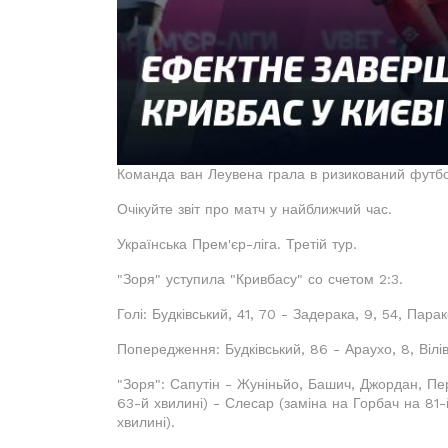
Команда ван Леувена грала в ризикований футбол
Очікуйте звіт про матч у найближчий час.
Українська Прем'єр-ліга. Третій тур.
"Зоря" уступила "Кривбасу" со счетом 2:3.
Голі: Будківський, 41, 70 - Задерака, 9, 54, Парак
Попередження: Будківський, 86 - Араухо, 8, Вілі
"Зоря": Сапутін - Жуніньйо, Башич, Джордан, П
63-й хвилині) - Слесар (заміна на Горбач на 81-
хвилині).