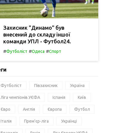
Захисник "Динамо" був
внесений до складу іншої
команди УПЛ - Футбол24.
#
#
#
Футболіст
Одеса
Спорт
еги
Футболіст
Півзахисник
Україна
Ліга чемпіонів УЄФА
Іспанія
Київ
Євро
Англія
Європа
Футбол
Італія
Прем'єр-ліга
Українці