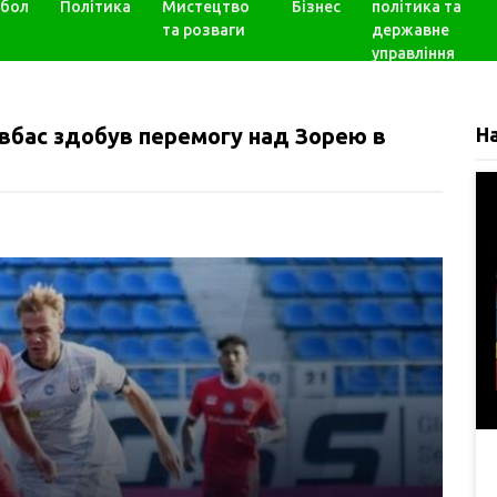
бол
Політика
Мистецтво
Бізнес
політика та
та розваги
державне
управління
вбас здобув перемогу над Зорею в
Н