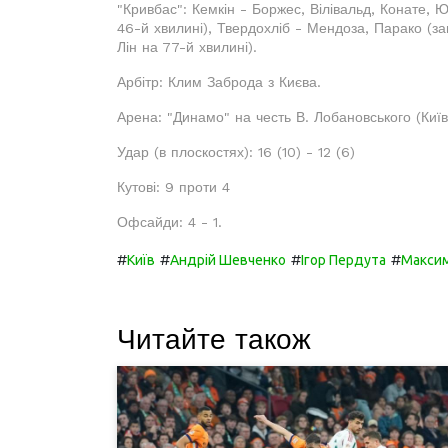
"Кривбас": Кемкін - Боржес, Вілівальд, Конате,
46-й хвилині), Твердохліб - Мендоза, Парако (з
Лін на 77-й хвилині).
Арбітр: Клим Заброда з Києва.
Арена: "Динамо" на честь В. Лобановського (Київ
Удар (в плоскостях): 16 (10) - 12 (6)
Кутові: 9 проти 4
Офсайди: 4 - 1.
#
#
#
#
Київ
Андрій Шевченко
Ігор Пердута
Максим
Читайте також