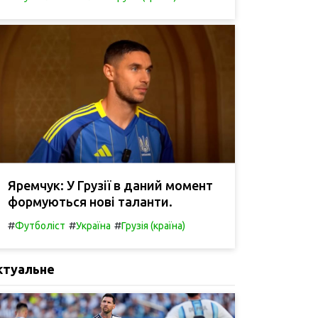
Яремчук: У Грузії в даний момент
формуються нові таланти.
#
#
#
Футболіст
Україна
Грузія (країна)
ктуальне