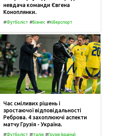
невдача команди Євгена
Коноплянки.
#
#
#
Футболіст
Бізнес
Кіберспорт
Час сміливих рішень і
зростаючої відповідальності
Реброва. 4 захоплюючі аспекти
матчу Грузія - Україна.
#
#
#
Футболіст
Італія
Грузія (країна)