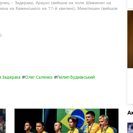
 Юрчец - Задерака, Араухо (вийшов на поле Шевченко на
аміна на Каменського на 77-й хвилині), Микитишин (вийшов
).
#
#
 Задерака
Олег Саленко
Пилип Будківський
А