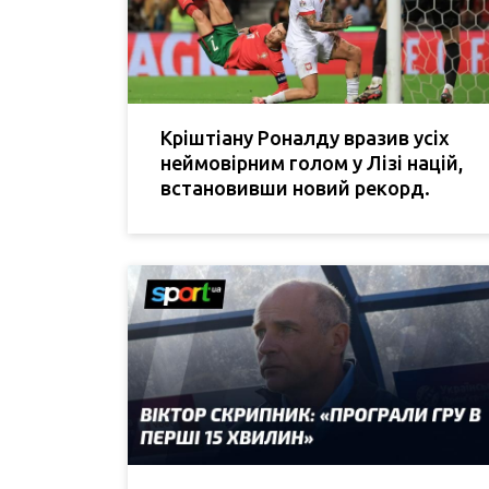
Кріштіану Роналду вразив усіх
неймовірним голом у Лізі націй,
встановивши новий рекорд.