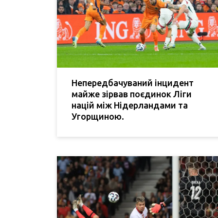
Непередбачуваний інцидент
майже зірвав поєдинок Ліги
націй між Нідерландами та
Угорщиною.