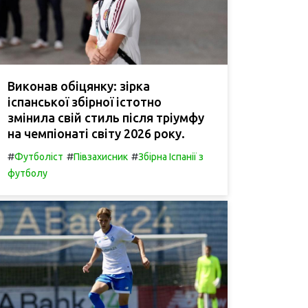
Виконав обіцянку: зірка
іспанської збірної істотно
змінила свій стиль після тріумфу
на чемпіонаті світу 2026 року.
#
#
#
Футболіст
Півзахисник
Збірна Іспанії з
футболу