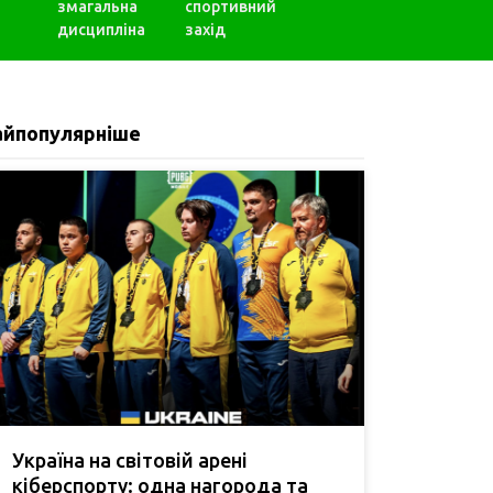
змагальна
спортивний
дисципліна
захід
айпопулярніше
Україна на світовій арені
кіберспорту: одна нагорода та