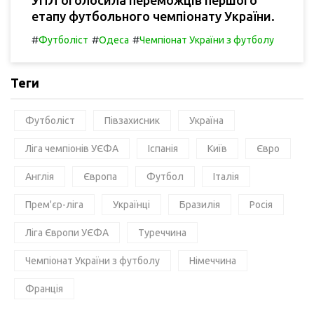
УПЛ оголосила переможців першого
етапу футбольного чемпіонату України.
#
#
#
Футболіст
Одеса
Чемпіонат України з футболу
Теги
Футболіст
Півзахисник
Україна
Ліга чемпіонів УЄФА
Іспанія
Київ
Євро
Англія
Європа
Футбол
Італія
Прем'єр-ліга
Українці
Бразилія
Росія
Ліга Європи УЄФА
Туреччина
Чемпіонат України з футболу
Німеччина
Франція