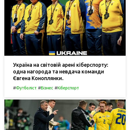
Україна на світовій арені кіберспорту:
одна нагорода та невдача команди
Євгена Коноплянки.
#
#
#
Футболіст
Бізнес
Кіберспорт