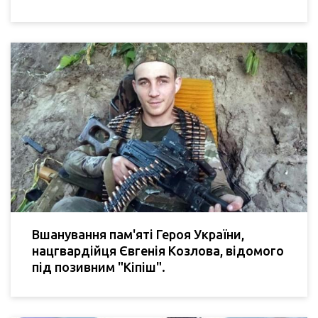
Вшанування пам'яті Героя України,
нацгвардійця Євгенія Козлова, відомого
під позивним "Кіпіш".