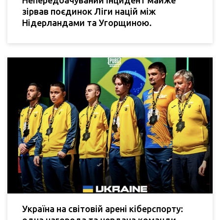
Непередбачуваний інцидент майже
зірвав поєдинок Ліги націй між
Нідерландами та Угорщиною.
Україна на світовій арені кіберспорту: