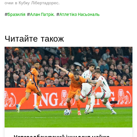
очки в Кубку Лібертадорес.
#
#
#
Бразилія
Алан Патрік.
Атлетіко Насьональ
Читайте також