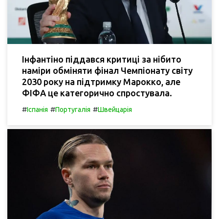
Інфантіно піддався критиці за нібито
наміри обміняти фінал Чемпіонату світу
2030 року на підтримку Марокко, але
ФІФА це категорично спростувала.
#
#
#
Іспанія
Португалія
Швейцарія