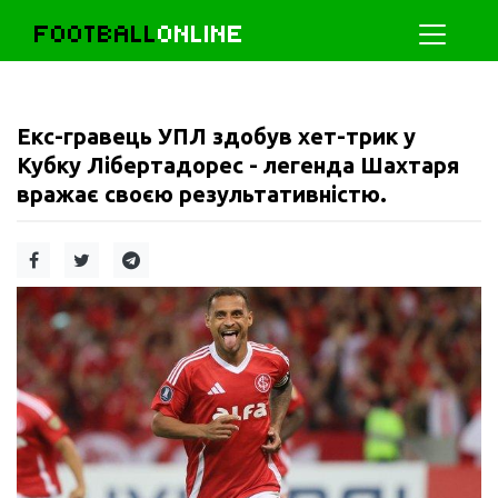
FOOTBALL
ONLINE
Екс-гравець УПЛ здобув хет-трик у
Кубку Лібертадорес - легенда Шахтаря
вражає своєю результативністю.