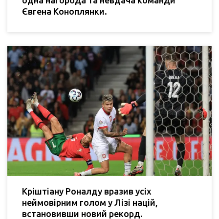
одна нагорода та невдача команди
Євгена Коноплянки.
Кріштіану Роналду вразив усіх
неймовірним голом у Лізі націй,
встановивши новий рекорд.