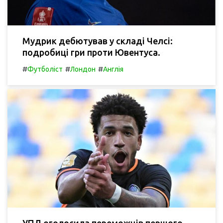
Мудрик дебютував у складі Челсі:
подробиці гри проти Ювентуса.
#
#
#
Футболіст
Лондон
Англія