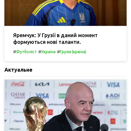
Яремчук: У Грузії в даний момент
формуються нові таланти.
#
#
#
Футболіст
Україна
Грузія (країна)
Актуальне