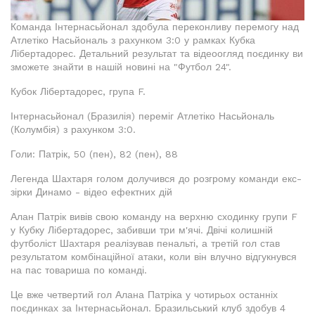
Команда Інтернасьйонал здобула переконливу перемогу над
Атлетіко Насьйональ з рахунком 3:0 у рамках Кубка
Лібертадорес. Детальний результат та відеоогляд поєдинку ви
зможете знайти в нашій новині на "Футбол 24".
Кубок Лібертадорес, група F.
Інтернасьйонал (Бразилія) переміг Атлетіко Насьйональ
(Колумбія) з рахунком 3:0.
Голи: Патрік, 50 (пен), 82 (пен), 88
Легенда Шахтаря голом долучився до розгрому команди екс-
зірки Динамо - відео ефектних дій
Алан Патрік вивів свою команду на верхню сходинку групи F
у Кубку Лібертадорес, забивши три м'ячі. Двічі колишній
футболіст Шахтаря реалізував пенальті, а третій гол став
результатом комбінаційної атаки, коли він влучно відгукнувся
на пас товариша по команді.
Це вже четвертий гол Алана Патріка у чотирьох останніх
поєдинках за Інтернасьйонал. Бразильський клуб здобув 4