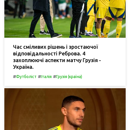
Час сміливих рішень і зростаючої
відповідальності Реброва. 4
захоплюючі аспекти матчу Грузія -
Україна.
#
#
#
Футболіст
Італія
Грузія (країна)