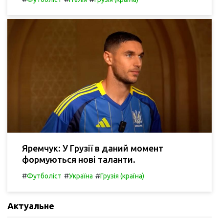
Яремчук: У Грузії в даний момент
формуються нові таланти.
#
#
#
Футболіст
Україна
Грузія (країна)
Актуальне