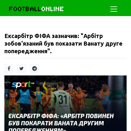
FOOTBALL
ONLINE
Ексарбітр ФІФА зазначив: "Арбітр
зобов'язаний був показати Ванату друге
попередження".