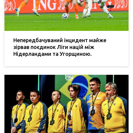
Непередбачуваний інцидент майже
зірвав поєдинок Ліги націй між
Нідерландами та Угорщиною.