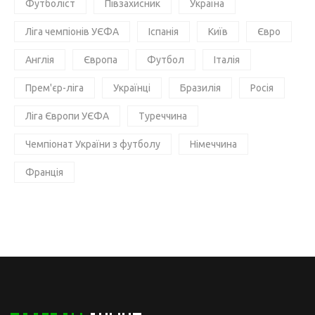
Футболіст
Півзахисник
Україна
Ліга чемпіонів УЄФА
Іспанія
Київ
Євро
Англія
Європа
Футбол
Італія
Прем'єр-ліга
Українці
Бразилія
Росія
Ліга Європи УЄФА
Туреччина
Чемпіонат України з футболу
Німеччина
Франція