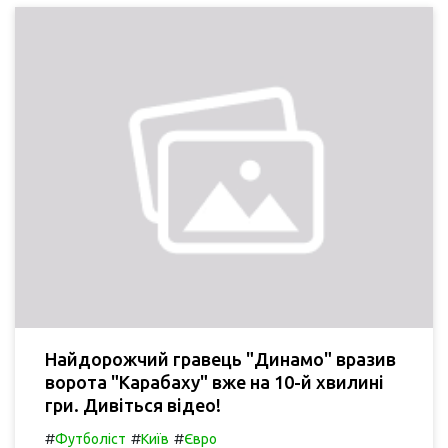
Найдорожчий гравець "Динамо" вразив
ворота "Карабаху" вже на 10-й хвилині
гри. Дивіться відео!
#
#
#
Футболіст
Київ
Євро