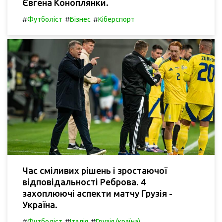
Євгена Коноплянки.
#
#
#
Футболіст
Бізнес
Кіберспорт
Час сміливих рішень і зростаючої
відповідальності Реброва. 4
захоплюючі аспекти матчу Грузія -
Україна.
#
#
#
Футболіст
Італія
Грузія (країна)