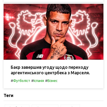
Баєр завершив угоду щодо переходу
аргентинського центрбека з Марселя.
#
#
#
Футболіст
Іспанія
Бізнес
Теги