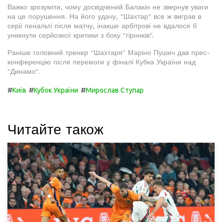
Важко зрозуміти, чому досвідчений Балакін не звернув уваги
на це порушення. На його удачу, "Шахтар" все ж виграв в
серії пенальті після матчу, інакше арбітрові не вдалося б
уникнути серйозної критики з боку "гірників".
Раніше головний тренер "Шахтаря" Маріно Пушич дав прес-
конференцію після перемоги у фіналі Кубка України над
"Динамо".
#
#
#
Київ
Кубок України
Мирослав Ступар
Читайте також