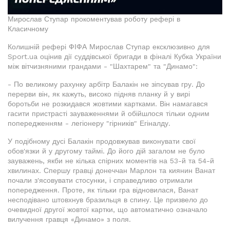
Мирослав Ступар прокоментував роботу рефері в
Класичному
Колишній рефері ФІФА Мирослав Ступар ексклюзивно для
Sport.ua оцінив дії суддівської бригади в фіналі Кубка України
між вітчизняними грандами - "Шахтарем" та "Динамо":
- По великому рахунку арбітр Балакін не зіпсував гру. До
перерви він, як кажуть, високо підняв планку й у вирі
боротьби не розкидався жовтими картками. Він намагався
гасити пристрасті зауваженнями й обійшлося тільки одним
попередженням - легіонеру "гірників" Егіналду.
У подібному дусі Балакін продовжував виконувати свої
обов'язки й у другому таймі. До його дій загалом не було
зауважень, якби не кілька спірних моментів на 53-й та 54-й
хвилинах. Спершу гравці донеччан Марлон та киянин Ванат
почали з'ясовувати стосунки, і справедливо отримали
попередження. Проте, як тільки гра відновилася, Ванат
несподівано штовхнув бразильця в спину. Це призвело до
очевидної другої жовтої картки, що автоматично означало
вилучення гравця «Динамо» з поля.