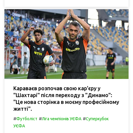
Караваєв розпочав свою кар'єру у
"Шахтарі" після переходу з "Динамо":
"Це нова сторінка в моєму професійному
житті".
#
#
#
Футболіст
Ліга чемпіонів УЄФА
Суперкубок
УЄФА