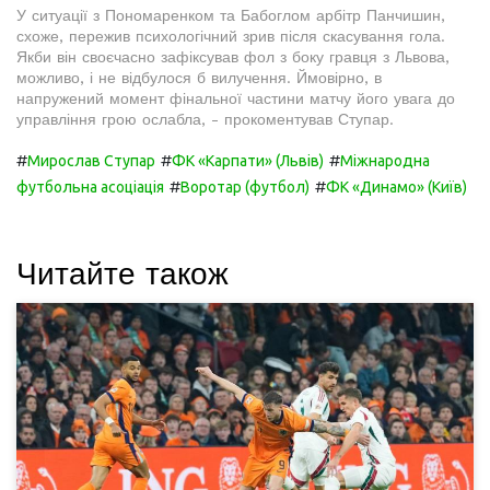
У ситуації з Пономаренком та Бабоглом арбітр Панчишин,
схоже, пережив психологічний зрив після скасування гола.
Якби він своєчасно зафіксував фол з боку гравця з Львова,
можливо, і не відбулося б вилучення. Ймовірно, в
напружений момент фінальної частини матчу його увага до
управління грою ослабла, - прокоментував Ступар.
#
#
#
Мирослав Ступар
ФК «Карпати» (Львів)
Міжнародна
#
#
футбольна асоціація
Воротар (футбол)
ФК «Динамо» (Київ)
Читайте також