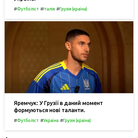
#
#
#
Футболіст
Італія
Грузія (країна)
Яремчук: У Грузії в даний момент
формуються нові таланти.
#
#
#
Футболіст
Україна
Грузія (країна)