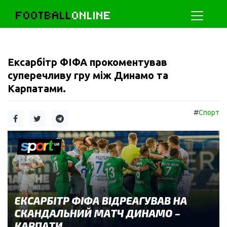
FOOTBALL
ONLINE
Ексарбітр ФІФА прокоментував
суперечливу гру між Динамо та
Карпатами.
#
Спорт