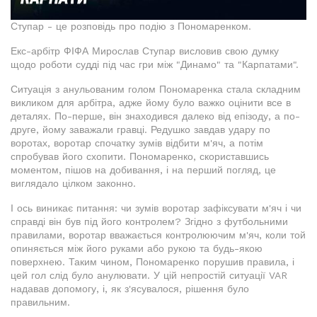
Ступар - це розповідь про подію з Пономаренком.
Екс-арбітр ФІФА Мирослав Ступар висловив свою думку
щодо роботи судді під час гри між "Динамо" та "Карпатами".
Ситуація з анульованим голом Пономаренка стала складним
викликом для арбітра, адже йому було важко оцінити все в
деталях. По-перше, він знаходився далеко від епізоду, а по-
друге, йому заважали гравці. Редушко завдав удару по
воротах, воротар спочатку зумів відбити м'яч, а потім
спробував його схопити. Пономаренко, скориставшись
моментом, пішов на добивання, і на перший погляд, це
виглядало цілком законно.
І ось виникає питання: чи зумів воротар зафіксувати м'яч і чи
справді він був під його контролем? Згідно з футбольними
правилами, воротар вважається контролюючим м'яч, коли той
опиняється між його руками або рукою та будь-якою
поверхнею. Таким чином, Пономаренко порушив правила, і
цей гол слід було анулювати. У цій непростій ситуації VAR
надавав допомогу, і, як з'ясувалося, рішення було
правильним.