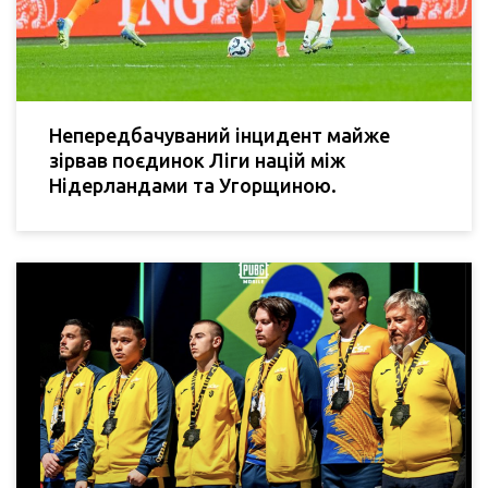
Непередбачуваний інцидент майже
зірвав поєдинок Ліги націй між
Нідерландами та Угорщиною.