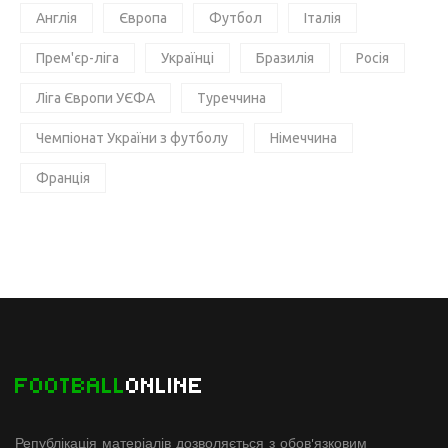
Англія
Європа
Футбол
Італія
Прем'єр-ліга
Українці
Бразилія
Росія
Ліга Європи УЄФА
Туреччина
Чемпіонат України з футболу
Німеччина
Франція
FOOTBALL
ONLINE
Републікація матеріалів дозволяється з обов'язковим