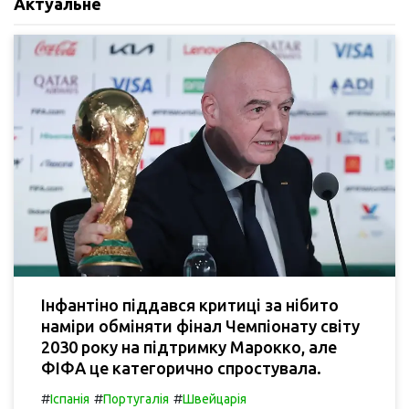
Актуальне
Інфантіно піддався критиці за нібито
наміри обміняти фінал Чемпіонату світу
2030 року на підтримку Марокко, але
ФІФА це категорично спростувала.
#
#
#
Іспанія
Португалія
Швейцарія