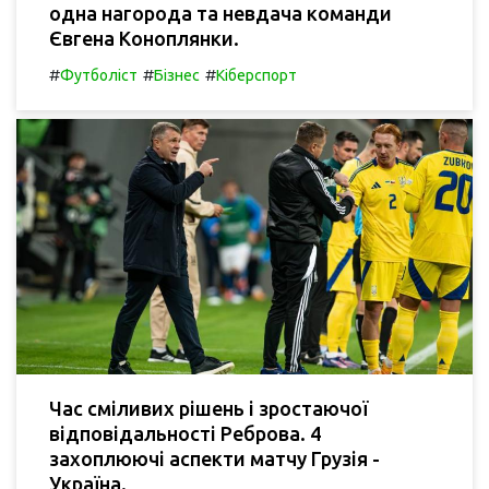
одна нагорода та невдача команди
Євгена Коноплянки.
#
#
#
Футболіст
Бізнес
Кіберспорт
Час сміливих рішень і зростаючої
відповідальності Реброва. 4
захоплюючі аспекти матчу Грузія -
Україна.