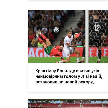
Кріштіану Роналду вразив усіх
неймовірним голом у Лізі націй,
встановивши новий рекорд.