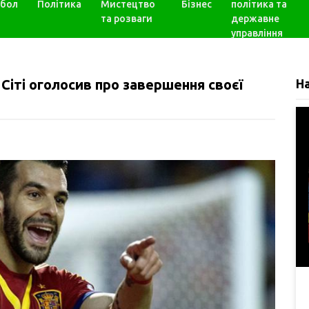
бол
Політика
Мистецтво
Бізнес
політика та
та розваги
державне
управління
Сіті оголосив про завершення своєї
Н