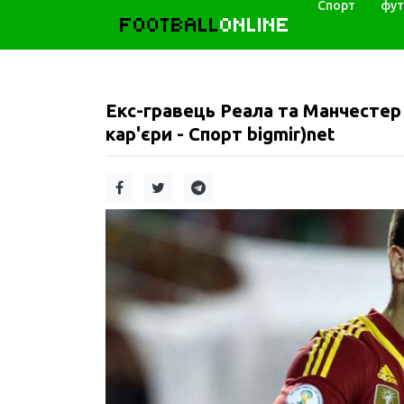
Спорт
фут
FOOTBALL
ONLINE
Екс-гравець Реала та Манчестер 
кар'єри - Спорт bigmir)net