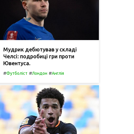
Мудрик дебютував у складі
Челсі: подробиці гри проти
Ювентуса.
#
#
#
Футболіст
Лондон
Англія