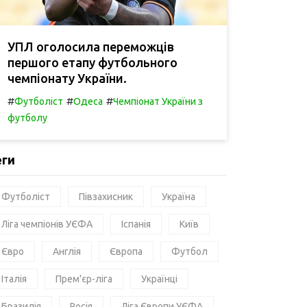
УПЛ оголосила переможців
першого етапу футбольного
чемпіонату України.
#
#
#
Футболіст
Одеса
Чемпіонат України з
футболу
еги
Футболіст
Півзахисник
Україна
Ліга чемпіонів УЄФА
Іспанія
Київ
Євро
Англія
Європа
Футбол
Італія
Прем'єр-ліга
Українці
Бразилія
Росія
Ліга Європи УЄФА