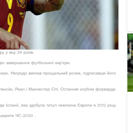
 у віці 39 років.
ро завершення футбольної кар'єри.
режах. Негредо виклав прощальний ролик, підписавши його
ленсію, Реал і Манчестер Сіті. Останнім клубом форварда
 Іспанії, яка здобула титул чемпіона Європи в 2012 році.
ширити ЧС-2030 .