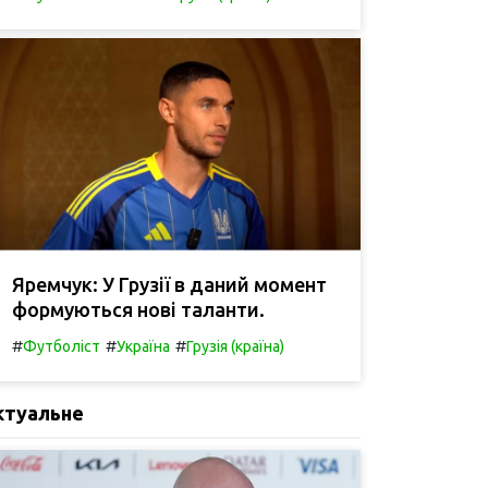
Яремчук: У Грузії в даний момент
формуються нові таланти.
#
#
#
Футболіст
Україна
Грузія (країна)
ктуальне