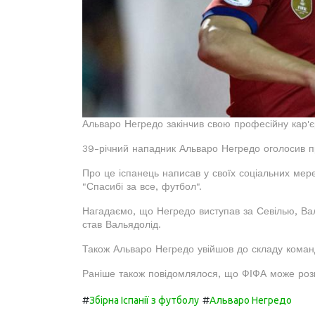
Альваро Негредо закінчив свою професійну кар'єру
39-річний нападник Альваро Негредо оголосив п
Про це іспанець написав у своїх соціальних ме
"Спасибі за все, футбол".
Нагадаємо, що Негредо виступав за Севілью, Ва
став Вальядолід.
Також Альваро Негредо увійшов до складу команди
Раніше також повідомлялося, що ФІФА може роз
#
#
Збірна Іспанії з футболу
Альваро Негредо