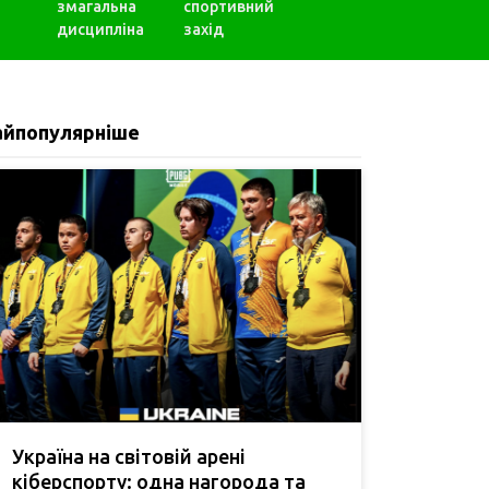
змагальна
спортивний
дисципліна
захід
айпопулярніше
Україна на світовій арені
кіберспорту: одна нагорода та