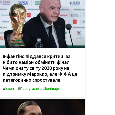
Інфантіно піддався критиці за
нібито наміри обміняти фінал
Чемпіонату світу 2030 року на
підтримку Марокко, але ФІФА це
категорично спростувала.
#
#
#
Іспанія
Португалія
Швейцарія