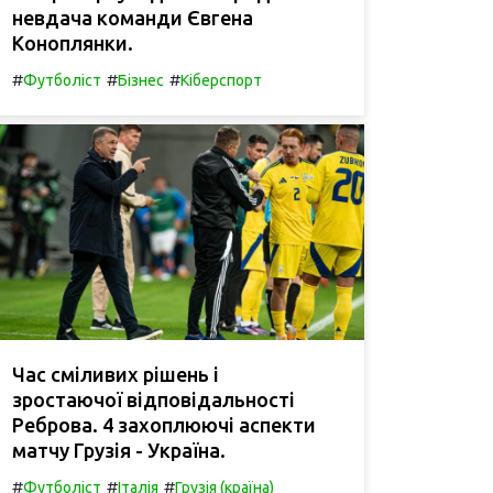
невдача команди Євгена
Коноплянки.
#
#
#
Футболіст
Бізнес
Кіберспорт
Час сміливих рішень і
зростаючої відповідальності
Реброва. 4 захоплюючі аспекти
матчу Грузія - Україна.
#
#
#
Футболіст
Італія
Грузія (країна)