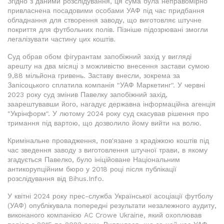
Згідно з даними розслідування, ця сума була неправомірно
привласнена посадовими особами УАФ під час придбання
обладнання для створення заводу, що виготовляє штучне
покриття для футбольних полів. Пізніше підозрювані змогли
легалізувати частину цих коштів.
Суд обрав обом фігурантам запобіжний захід у вигляді
арешту на два місяці з можливістю внесення застави сумою
9,88 мільйона гривень. Заставу внесли, зокрема за
Запісоцького сплатила компанія "УАФ Маркетинг". У червні
2023 року суд змінив Павелку запобіжний захід,
заарештувавши його, нагадує державна інформаційна агенція
"Укрінформ". У лютому 2024 року суд скасував рішення про
тримання під вартою, що дозволило йому вийти на волю.
Кримінальне провадження, пов'язане з крадіжкою коштів під
час зведення заводу з виготовлення штучної трави, в якому
згадується Павелко, було ініційоване Національним
антикорупційним бюро у 2018 році після публікації
розслідування від Bihus.Info.
У квітні 2024 року прес-служба Української асоціації футболу
(УАФ) опублікувала попередні результати незалежного аудиту,
виконаного компанією AC Crowe Ukraine, який охоплював