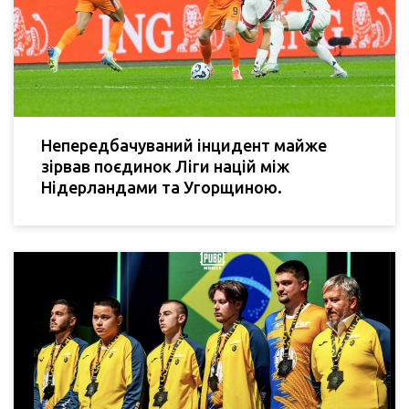
Непередбачуваний інцидент майже
зірвав поєдинок Ліги націй між
Нідерландами та Угорщиною.