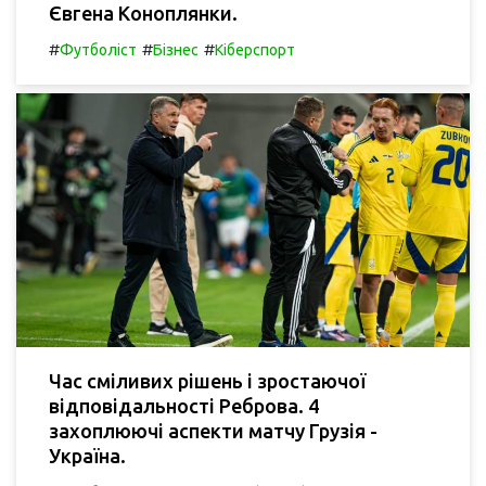
Євгена Коноплянки.
#
#
#
Футболіст
Бізнес
Кіберспорт
Час сміливих рішень і зростаючої
відповідальності Реброва. 4
захоплюючі аспекти матчу Грузія -
Україна.