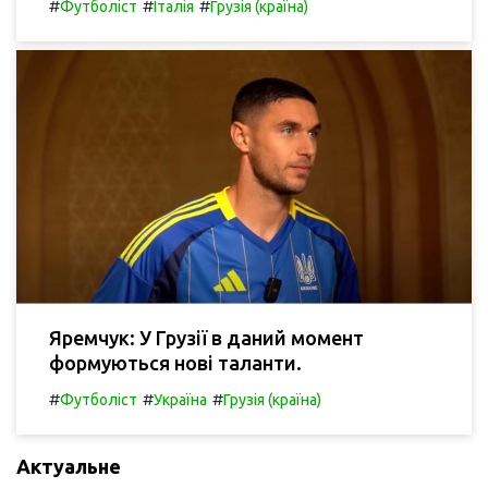
#
#
#
Футболіст
Італія
Грузія (країна)
Яремчук: У Грузії в даний момент
формуються нові таланти.
#
#
#
Футболіст
Україна
Грузія (країна)
Актуальне