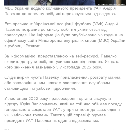
МВС України додало колишнього президента УАФ Андрія
Павелка до переліку осіб, які переховуються від слідства.
Екс-президент Української асоціації футболу (УАФ) Андрій
Павелко потрапив до списку осіб, які ухиляються від
правосуддя. Цю інформацію було опубліковано 25 грудня на
офіційному сайті Міністерства внутрішніх справ (МВС) України
в рубриці "Розшук".
За інформацією, представленою на веб-ресурсі, Павелко
входить до групи осіб, що ухиляються від слідства. Як дата
його зникнення зазначено 5 листопада 2025 року.
Слідчі інкримінують Павелку привласнення, розтрату майна
або заволодіння ним шляхом зловживання службовим
становищем і службове підроблення.
У листопаді 2022 року правоохоронні органи висунули
підозру Юрію Запісоцькому, який на той час обіймав посаду
генерального секретаря УАФ, у причетності до заволодіння
26,5 мільйона гривень. Також у цій справі фігурував
президент УАФ Павелко як один з підозрюваних.