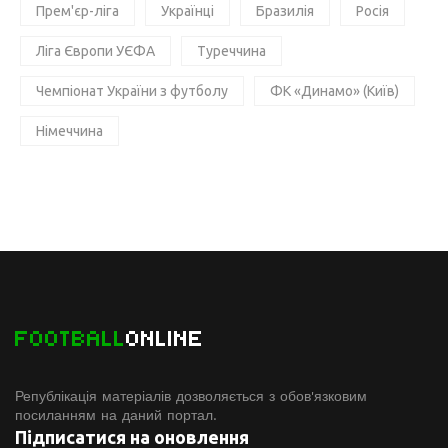
Прем'єр-ліга
Українці
Бразилія
Росія
Ліга Європи УЄФА
Туреччина
Чемпіонат України з футболу
ФК «Динамо» (Київ)
Німеччина
FOOTBALL
ONLINE
Републікація матеріалів дозволяється з обов'язковим
посиланням на даний портал.
Підписатися на оновлення