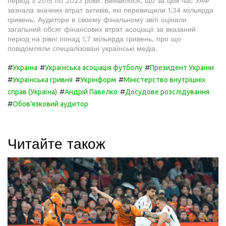
період з 2015 по 2023 роки. Виявилося, що за цей час УАФ
зазнала значних втрат активів, які перевищили 1,34 мільярда
гривень. Аудитори в своєму фінальному звіті оцінили
загальний обсяг фінансових втрат асоціації за вказаний
період на рівні понад 1,7 мільярда гривень, про що
повідомляли спеціалізовані українські медіа.
#
#
#
Україна
Українська асоціація футболу
Президент України
#
#
#
Українська гривня
Укрінформ
Міністерство внутрішніх
#
#
справ (Україна)
Андрій Павелко
Досудове розслідування
#
Обов'язковий аудитор
Читайте також