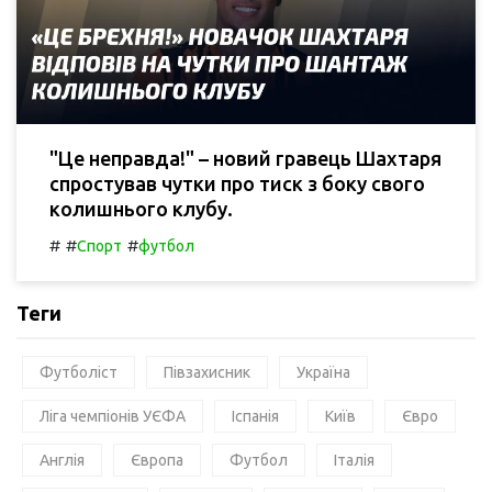
"Це неправда!" – новий гравець Шахтаря
спростував чутки про тиск з боку свого
колишнього клубу.
#
#
#
Спорт
футбол
Теги
Футболіст
Півзахисник
Україна
Ліга чемпіонів УЄФА
Іспанія
Київ
Євро
Англія
Європа
Футбол
Італія