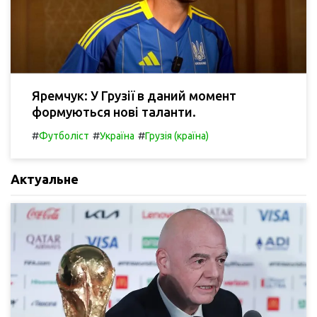
Яремчук: У Грузії в даний момент
формуються нові таланти.
#
#
#
Футболіст
Україна
Грузія (країна)
Актуальне