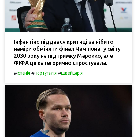
Інфантіно піддався критиці за нібито
наміри обміняти фінал Чемпіонату світу
2030 року на підтримку Марокко, але
ФІФА це категорично спростувала.
#
#
#
Іспанія
Португалія
Швейцарія