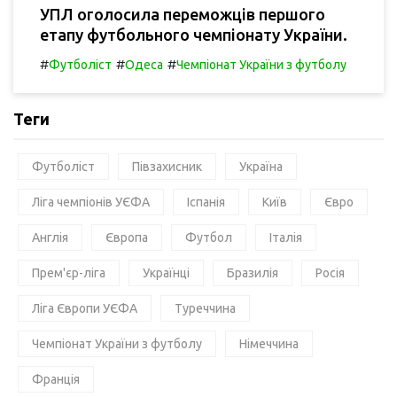
УПЛ оголосила переможців першого
етапу футбольного чемпіонату України.
#
#
#
Футболіст
Одеса
Чемпіонат України з футболу
Теги
Футболіст
Півзахисник
Україна
Ліга чемпіонів УЄФА
Іспанія
Київ
Євро
Англія
Європа
Футбол
Італія
Прем'єр-ліга
Українці
Бразилія
Росія
Ліга Європи УЄФА
Туреччина
Чемпіонат України з футболу
Німеччина
Франція