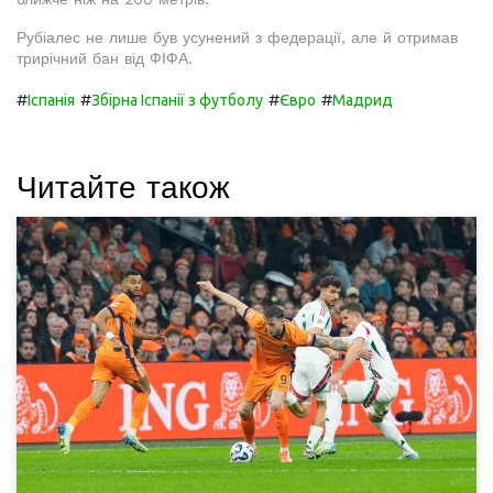
Рубіалес не лише був усунений з федерації, але й отримав
трирічний бан від ФІФА.
#
#
#
#
Іспанія
Збірна Іспанії з футболу
Євро
Мадрид
Читайте також