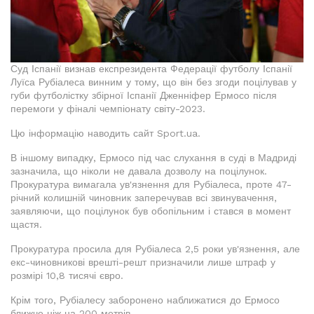
Суд Іспанії визнав експрезидента Федерації футболу Іспанії
Луїса Рубіалеса винним у тому, що він без згоди поцілував у
губи футболістку збірної Іспанії Дженніфер Ермосо після
перемоги у фіналі чемпіонату світу-2023.
Цю інформацію наводить сайт Sport.ua.
В іншому випадку, Ермосо під час слухання в суді в Мадриді
зазначила, що ніколи не давала дозволу на поцілунок.
Прокуратура вимагала ув'язнення для Рубіалеса, проте 47-
річний колишній чиновник заперечував всі звинувачення,
заявляючи, що поцілунок був обопільним і стався в момент
щастя.
Прокуратура просила для Рубіалеса 2,5 роки ув'язнення, але
екс-чиновникові врешті-решт призначили лише штраф у
розмірі 10,8 тисячі євро.
Крім того, Рубіалесу заборонено наближатися до Ермосо
ближче ніж на 200 метрів.