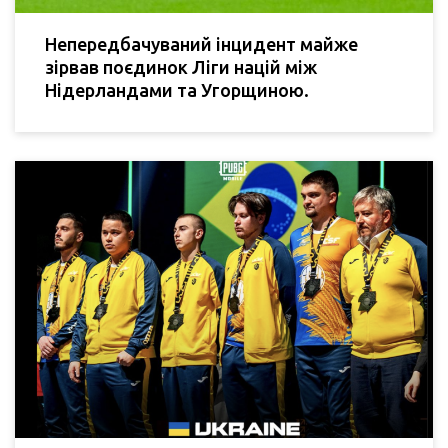
Непередбачуваний інцидент майже
зірвав поєдинок Ліги націй між
Нідерландами та Угорщиною.