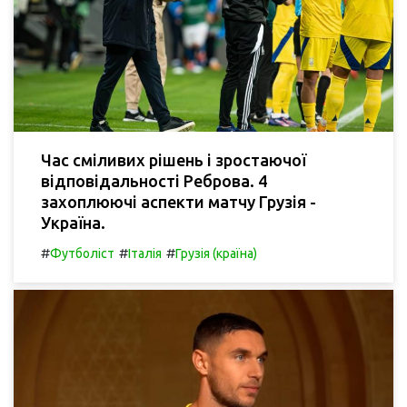
Час сміливих рішень і зростаючої
відповідальності Реброва. 4
захоплюючі аспекти матчу Грузія -
Україна.
#
#
#
Футболіст
Італія
Грузія (країна)