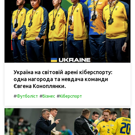
Україна на світовій арені кіберспорту:
одна нагорода та невдача команди
Євгена Коноплянки.
#
#
#
Футболіст
Бізнес
Кіберспорт