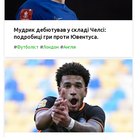
Мудрик дебютував у складі Челсі:
подробиці гри проти Ювентуса.
#
#
#
Футболіст
Лондон
Англія