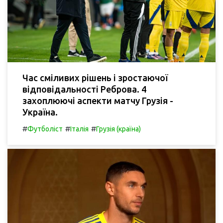
Час сміливих рішень і зростаючої
відповідальності Реброва. 4
захоплюючі аспекти матчу Грузія -
Україна.
#
#
#
Футболіст
Італія
Грузія (країна)