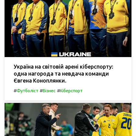
Україна на світовій арені кіберспорту:
одна нагорода та невдача команди
Євгена Коноплянки.
#
#
#
Футболіст
Бізнес
Кіберспорт