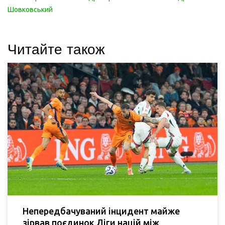
Шовковський
Читайте також
Непередбачуваний інцидент майже
зірвав поєдинок Ліги націй між