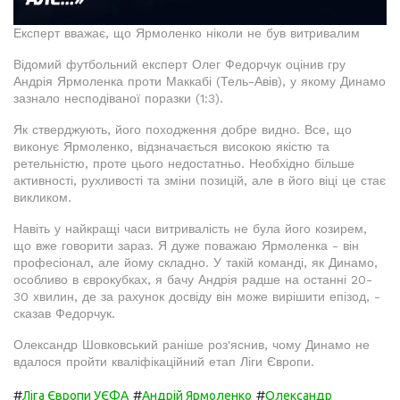
Експерт вважає, що Ярмоленко ніколи не був витривалим
Відомий футбольний експерт Олег Федорчук оцінив гру
Андрія Ярмоленка проти Маккабі (Тель-Авів), у якому Динамо
зазнало несподіваної поразки (1:3).
Як стверджують, його походження добре видно. Все, що
виконує Ярмоленко, відзначається високою якістю та
ретельністю, проте цього недостатньо. Необхідно більше
активності, рухливості та зміни позицій, але в його віці це стає
викликом.
Навіть у найкращі часи витривалість не була його козирем,
що вже говорити зараз. Я дуже поважаю Ярмоленка - він
професіонал, але йому складно. У такій команді, як Динамо,
особливо в єврокубках, я бачу Андрія радше на останні 20-
30 хвилин, де за рахунок досвіду він може вирішити епізод, -
сказав Федорчук.
Олександр Шовковський раніше роз'яснив, чому Динамо не
вдалося пройти кваліфікаційний етап Ліги Європи.
#
#
#
Ліга Європи УЄФА
Андрій Ярмоленко
Олександр