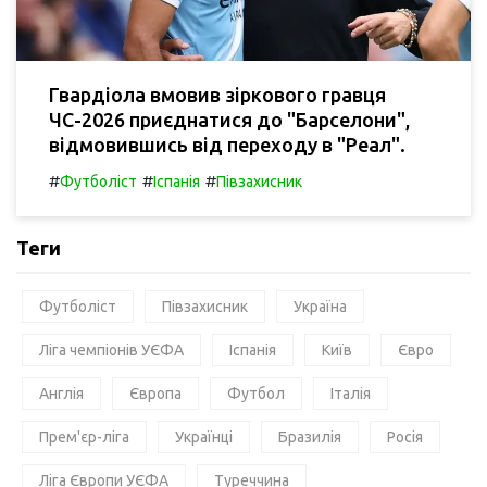
Гвардіола вмовив зіркового гравця
ЧС-2026 приєднатися до "Барселони",
відмовившись від переходу в "Реал".
#
#
#
Футболіст
Іспанія
Півзахисник
Теги
Футболіст
Півзахисник
Україна
Ліга чемпіонів УЄФА
Іспанія
Київ
Євро
Англія
Європа
Футбол
Італія
Прем'єр-ліга
Українці
Бразилія
Росія
Ліга Європи УЄФА
Туреччина