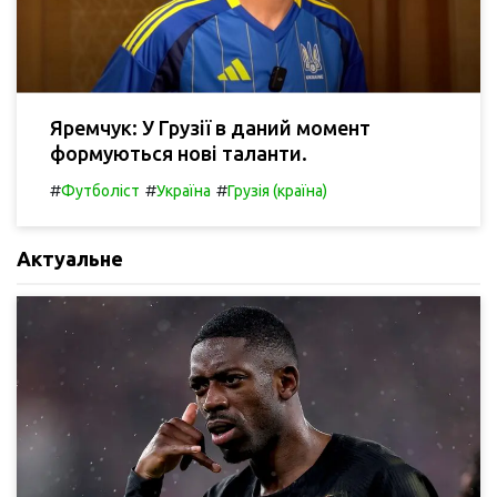
Яремчук: У Грузії в даний момент
формуються нові таланти.
#
#
#
Футболіст
Україна
Грузія (країна)
Актуальне