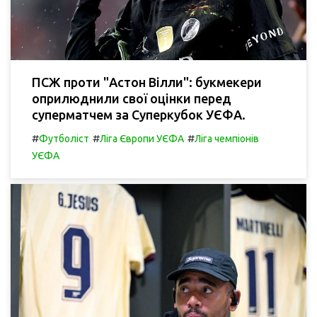
ПСЖ проти "Астон Вілли": букмекери
оприлюднили свої оцінки перед
суперматчем за Суперкубок УЄФА.
#
#
#
Футболіст
Ліга Європи УЄФА
Ліга чемпіонів
УЄФА