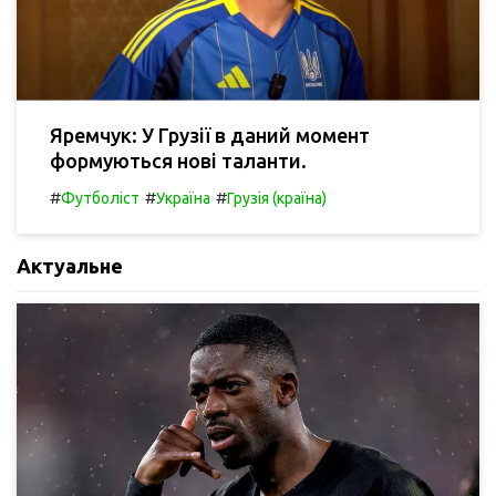
Яремчук: У Грузії в даний момент
формуються нові таланти.
#
#
#
Футболіст
Україна
Грузія (країна)
Актуальне