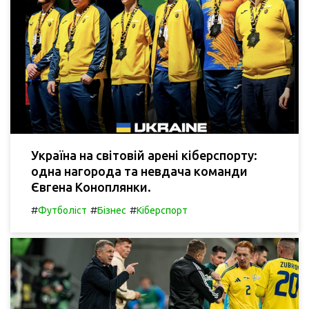
Україна на світовій арені кіберспорту:
одна нагорода та невдача команди
Євгена Коноплянки.
#
#
#
Футболіст
Бізнес
Кіберспорт