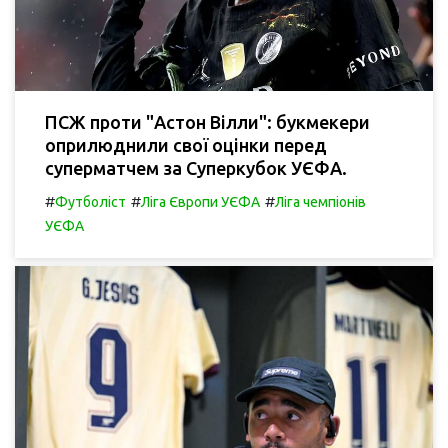
ПСЖ проти "Астон Вілли": букмекери
оприлюднили свої оцінки перед
суперматчем за Суперкубок УЄФА.
#
#
#
Футболіст
Ліга Європи УЄФА
Ліга чемпіонів
УЄФА