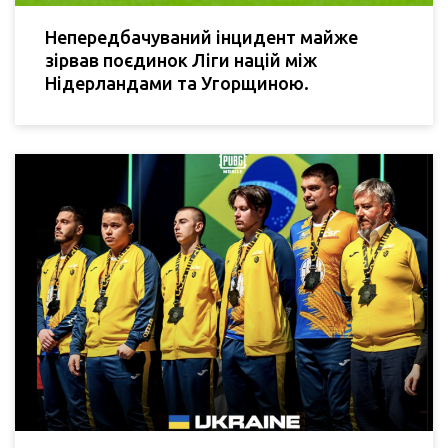
Непередбачуваний інцидент майже
зірвав поєдинок Ліги націй між
Нідерландами та Угорщиною.