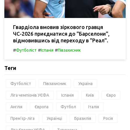
Гвардіола вмовив зіркового гравця
ЧС-2026 приєднатися до "Барселони",
відмовившись від переходу в "Реал".
#
#
#
Футболіст
Іспанія
Півзахисник
Теги
Футболіст
Півзахисник
Україна
Ліга чемпіонів УЄФА
Іспанія
Київ
Євро
Англія
Європа
Футбол
Італія
Прем'єр-ліга
Українці
Бразилія
Росія
Ліга Європи УЄФА
Туреччина