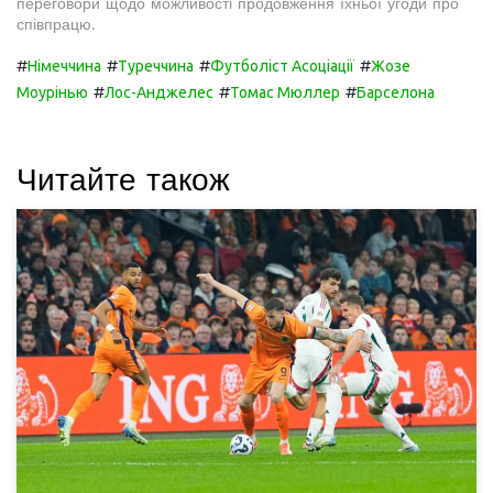
переговори щодо можливості продовження їхньої угоди про
співпрацю.
#
#
#
#
Німеччина
Туреччина
Футболіст Асоціації
Жозе
#
#
#
Моурінью
Лос-Анджелес
Томас Мюллер
Барселона
Читайте також