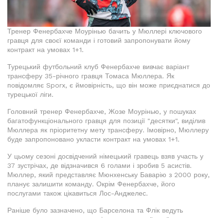
Тренер Фенербахче Моурінью бачить у Мюллері ключового
гравця для своєї команди і готовий запропонувати йому
контракт на умовах 1+1.
Турецький футбольний клуб Фенербахче вивчає варіант
трансферу 35-річного гравця Томаса Мюллера. Як
повідомляє Sporx, є ймовірність, що він може приєднатися до
турецької ліги.
Головний тренер Фенербахче, Жозе Моурінью, у пошуках
багатофункціонального гравця для позиції "десятки", виділив
Мюллера як пріоритетну мету трансферу. Імовірно, Мюллеру
буде запропоновано укласти контракт на умовах 1+1.
У цьому сезоні досвідчений німецький гравець взяв участь у
37 зустрічах, де відзначився 6 голами і зробив 5 асистів.
Мюллер, який представляє Мюнхенську Баварію з 2000 року,
планує залишити команду. Окрім Фенербахче, його
послугами також цікавиться Лос-Анджелес.
Раніше було зазначено, що Барселона та Флік ведуть