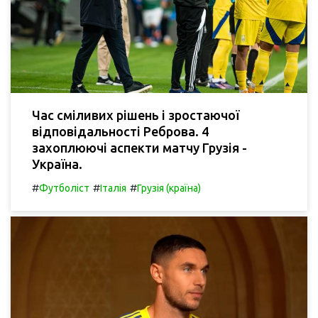
Час сміливих рішень і зростаючої
відповідальності Реброва. 4
захоплюючі аспекти матчу Грузія -
Україна.
#
#
#
Футболіст
Італія
Грузія (країна)