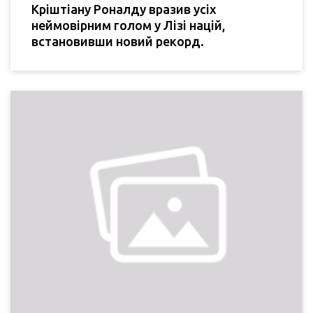
Кріштіану Роналду вразив усіх
неймовірним голом у Лізі націй,
встановивши новий рекорд.