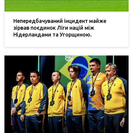
Непередбачуваний інцидент майже
зірвав поєдинок Ліги націй між
Нідерландами та Угорщиною.