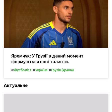
Яремчук: У Грузії в даний момент
формуються нові таланти.
#
#
#
Футболіст
Україна
Грузія (країна)
Актуальне