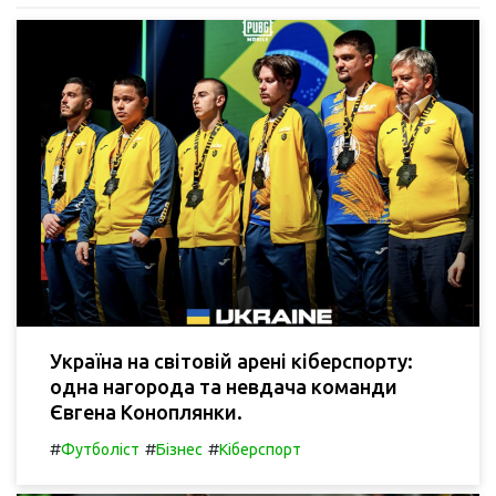
Україна на світовій арені кіберспорту:
одна нагорода та невдача команди
Євгена Коноплянки.
#
#
#
Футболіст
Бізнес
Кіберспорт