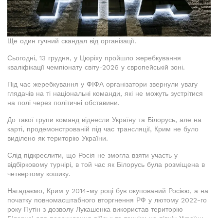
Ще один гучний скандал від організації.
Сьогодні, 13 грудня, у Цюріху пройшло жеребкування
кваліфікації чемпіонату світу-2026 у європейській зоні.
Під час жеребкування у ФІФА організатори звернули увагу
глядачів на ті національні команди, які не можуть зустрітися
на полі через політичні обставини.
До такої групи команд віднесли Україну та Білорусь, але на
карті, продемонстрованій під час трансляції, Крим не було
виділено як територію України.
Слід підкреслити, що Росія не змогла взяти участь у
відбірковому турнірі, в той час як Білорусь була розміщена в
четвертому кошику.
Нагадаємо, Крим у 2014-му році був окупований Росією, а на
початку повномасштабного вторгнення РФ у лютому 2022-го
року Путін з дозволу Лукашенка використав територію