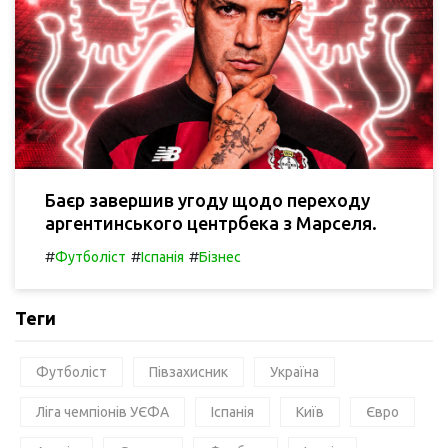
Баєр завершив угоду щодо переходу
аргентинського центрбека з Марселя.
#
#
#
Футболіст
Іспанія
Бізнес
Теги
Футболіст
Півзахисник
Україна
Ліга чемпіонів УЄФА
Іспанія
Київ
Євро