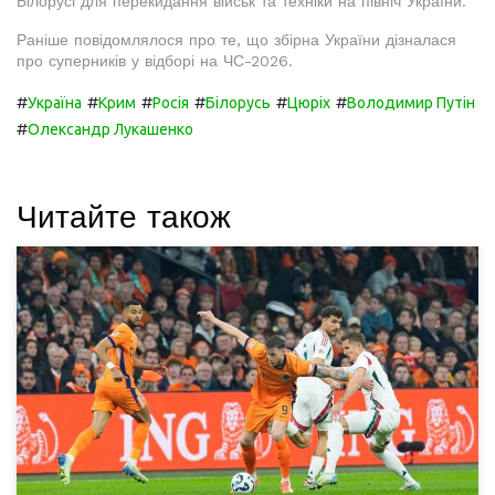
Білорусі для перекидання військ та техніки на північ України.
Раніше повідомлялося про те, що збірна України дізналася
про суперників у відборі на ЧС-2026.
#
#
#
#
#
#
Україна
Крим
Росія
Білорусь
Цюріх
Володимир Путін
#
Олександр Лукашенко
Читайте також