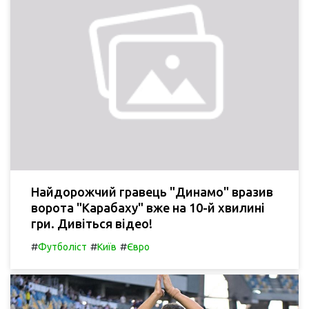
Найдорожчий гравець "Динамо" вразив
ворота "Карабаху" вже на 10-й хвилині
гри. Дивіться відео!
#
#
#
Футболіст
Київ
Євро