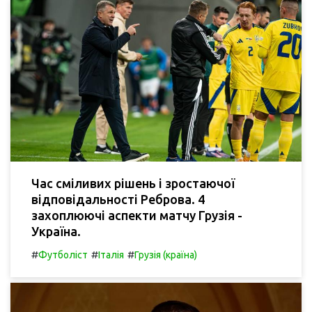
Час сміливих рішень і зростаючої
відповідальності Реброва. 4
захоплюючі аспекти матчу Грузія -
Україна.
#
#
#
Футболіст
Італія
Грузія (країна)