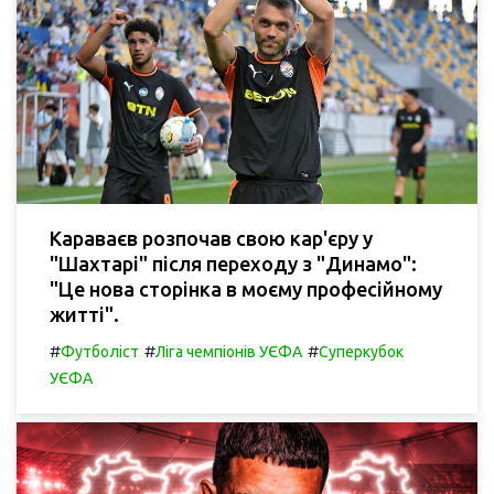
Караваєв розпочав свою кар'єру у
"Шахтарі" після переходу з "Динамо":
"Це нова сторінка в моєму професійному
житті".
#
#
#
Футболіст
Ліга чемпіонів УЄФА
Суперкубок
УЄФА