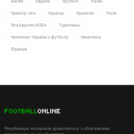
Англія
Європа
Футбол
Італія
Прем'єр-ліга
Українці
Бразилія
Росія
Ліга Європи УЄФА
Туреччина
Чемпіонат України з футболу
Німеччина
Франція
FOOTBALL
ONLINE
Републікація матеріалів дозволяється з обов'язковим