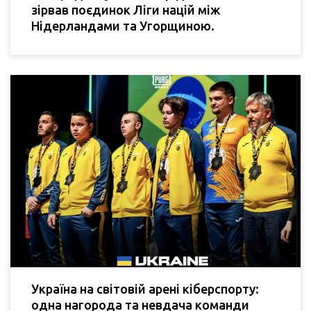
зірвав поєдинок Ліги націй між
Нідерландами та Угорщиною.
Україна на світовій арені кіберспорту:
одна нагорода та невдача команди