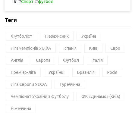
#
#
#
Спорт
футбол
Теги
Футболіст
Півзахисник
Україна
Ліга чемпіонів УЄФА
Іспанія
Київ
Євро
Англія
Європа
Футбол
Італія
Прем'єр-ліга
Українці
Бразилія
Росія
Ліга Європи УЄФА
Туреччина
Чемпіонат України з футболу
ФК «Динамо» (Київ)
Німеччина