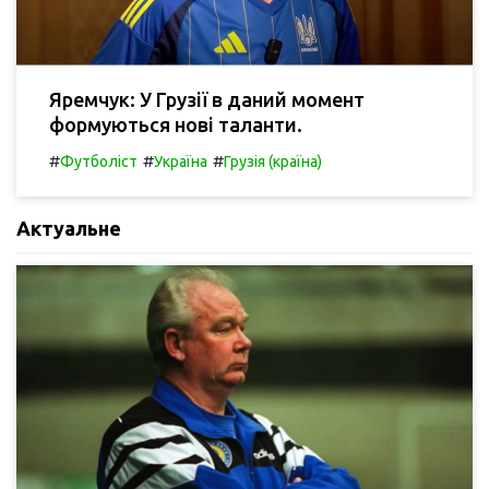
Яремчук: У Грузії в даний момент
формуються нові таланти.
#
#
#
Футболіст
Україна
Грузія (країна)
Актуальне