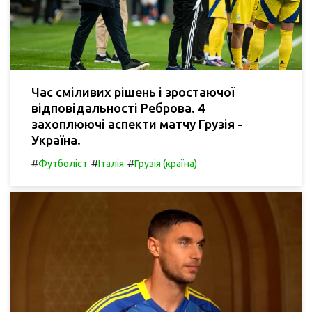
Час сміливих рішень і зростаючої
відповідальності Реброва. 4
захоплюючі аспекти матчу Грузія -
Україна.
#
#
#
Футболіст
Італія
Грузія (країна)