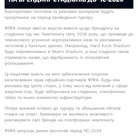
Корпоративні логотипи та рекламні матеріали будуть
призупинені на період проведення турніру.
ФІФА планує ввести жорсткі вимоги щодо брендингу на
стадіонах під час Чемпіонату світу 2026 року, що призведе до
тимчасового усунення корпоративних назв та рекламних
логотипів у багатьох аренах. Наприклад, Hard Rock Stadium
буде переіменовано в Miami Stadium, а інші стадіони також
отримають назви, що відображають їх географічне
розташування.
Ці ініціативи мають на меті забезпечення охорони
ексклюзивних прав офіційних партнерів ФІФА. Будь-яка
реклама від третіх сторін, у тому числі від компаній у сфері
азартних ігор, буде заборонена на стадіонах, електронних
табло та інших елементах інфраструктури.
Попри значний інтерес до турніру та збільшення обсягів
ставок на спорт, букмекери не матимуть можливості
рекламувати свої бренди на платформах чемпіонату.
ФІФА запускає ринок прогнозів перед ЧС-2026