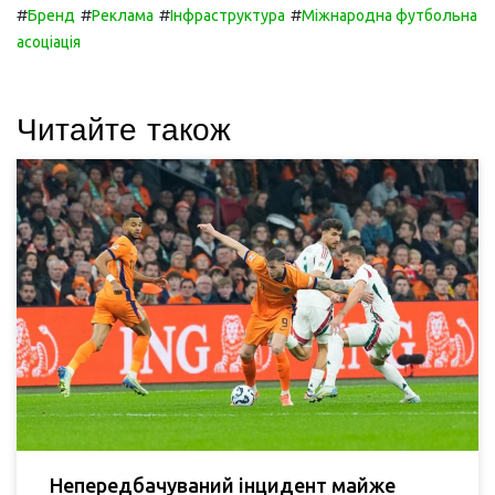
#
#
#
#
Бренд
Реклама
Інфраструктура
Міжнародна футбольна
асоціація
Читайте також
Непередбачуваний інцидент майже