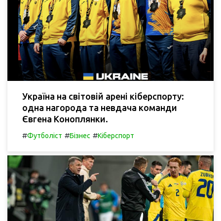
Україна на світовій арені кіберспорту:
одна нагорода та невдача команди
Євгена Коноплянки.
#
#
#
Футболіст
Бізнес
Кіберспорт