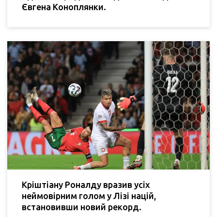
Євгена Коноплянки.
Кріштіану Роналду вразив усіх
неймовірним голом у Лізі націй,
встановивши новий рекорд.