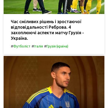
Час сміливих рішень і зростаючої
відповідальності Реброва. 4
захоплюючі аспекти матчу Грузія -
Україна.
#
#
#
Футболіст
Італія
Грузія (країна)