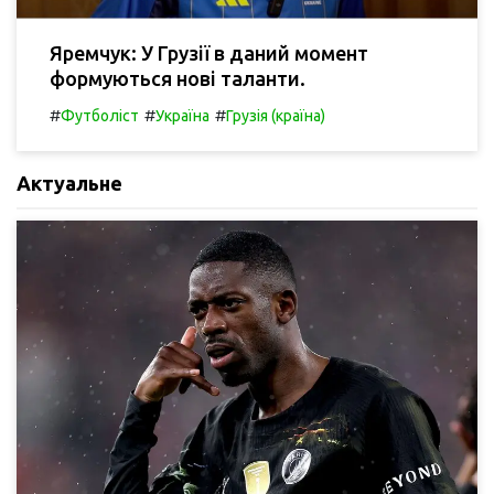
Яремчук: У Грузії в даний момент
формуються нові таланти.
#
#
#
Футболіст
Україна
Грузія (країна)
Актуальне