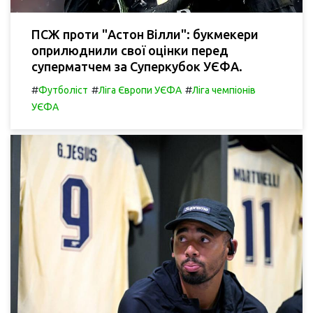
ПСЖ проти "Астон Вілли": букмекери
оприлюднили свої оцінки перед
суперматчем за Суперкубок УЄФА.
#
#
#
Футболіст
Ліга Європи УЄФА
Ліга чемпіонів
УЄФА