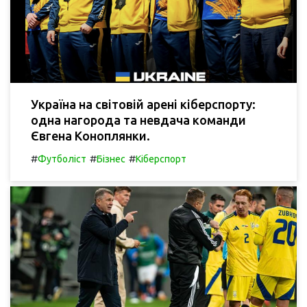
Україна на світовій арені кіберспорту:
одна нагорода та невдача команди
Євгена Коноплянки.
#
#
#
Футболіст
Бізнес
Кіберспорт