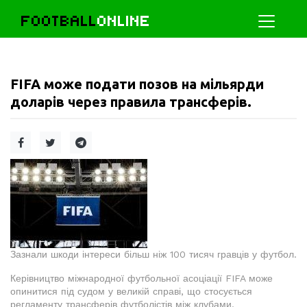
FOOTBALL
ONLINE
FIFA може подати позов на мільярди
доларів через правила трансферів.
Зазнали шкоди інтереси більш ніж 100 тисяч гравців у футбол.
Керівництво міжнародної футбольної асоціації FIFA може
опинитися під судом у великій справі, що стосується
регламенту трансферів футболістів між клубами.