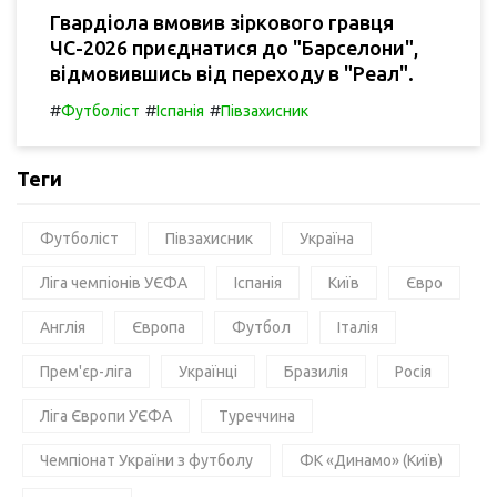
Гвардіола вмовив зіркового гравця
ЧС-2026 приєднатися до "Барселони",
відмовившись від переходу в "Реал".
#
#
#
Футболіст
Іспанія
Півзахисник
Теги
Футболіст
Півзахисник
Україна
Ліга чемпіонів УЄФА
Іспанія
Київ
Євро
Англія
Європа
Футбол
Італія
Прем'єр-ліга
Українці
Бразилія
Росія
Ліга Європи УЄФА
Туреччина
Чемпіонат України з футболу
ФК «Динамо» (Київ)