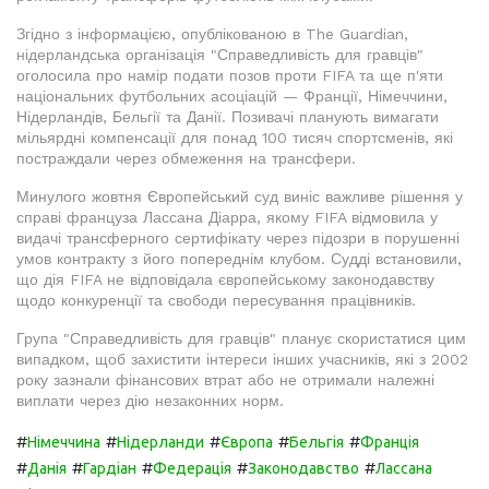
Згідно з інформацією, опублікованою в The Guardian,
нідерландська організація "Справедливість для гравців"
оголосила про намір подати позов проти FIFA та ще п'яти
національних футбольних асоціацій — Франції, Німеччини,
Нідерландів, Бельгії та Данії. Позивачі планують вимагати
мільярдні компенсації для понад 100 тисяч спортсменів, які
постраждали через обмеження на трансфери.
Минулого жовтня Європейський суд виніс важливе рішення у
справі француза Лассана Діарра, якому FIFA відмовила у
видачі трансферного сертифікату через підозри в порушенні
умов контракту з його попереднім клубом. Судді встановили,
що дія FIFA не відповідала європейському законодавству
щодо конкуренції та свободи пересування працівників.
Група "Справедливість для гравців" планує скористатися цим
випадком, щоб захистити інтереси інших учасників, які з 2002
року зазнали фінансових втрат або не отримали належні
виплати через дію незаконних норм.
#
#
#
#
#
Німеччина
Нідерланди
Європа
Бельгія
Франція
#
#
#
#
#
Данія
Гардіан
Федерація
Законодавство
Лассана