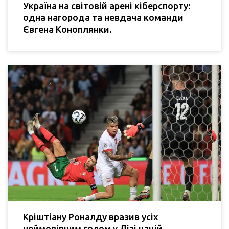
Україна на світовій арені кіберспорту:
одна нагорода та невдача команди
Євгена Коноплянки.
Кріштіану Роналду вразив усіх
неймовірним голом у Лізі націй,