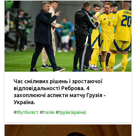
Час сміливих рішень і зростаючої
відповідальності Реброва. 4
захоплюючі аспекти матчу Грузія -
Україна.
#
#
#
Футболіст
Італія
Грузія (країна)