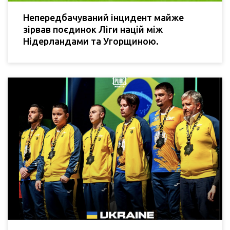
Непередбачуваний інцидент майже
зірвав поєдинок Ліги націй між
Нідерландами та Угорщиною.