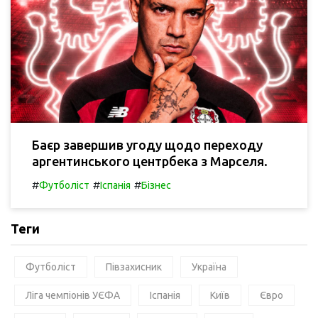
Баєр завершив угоду щодо переходу
аргентинського центрбека з Марселя.
#
#
#
Футболіст
Іспанія
Бізнес
Теги
Футболіст
Півзахисник
Україна
Ліга чемпіонів УЄФА
Іспанія
Київ
Євро