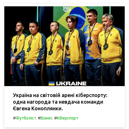
Україна на світовій арені кіберспорту:
одна нагорода та невдача команди
Євгена Коноплянки.
#
#
#
Футболіст
Бізнес
Кіберспорт