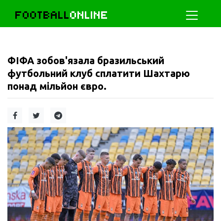
FOOTBALL
ONLINE
ФІФА зобов'язала бразильський
футбольний клуб сплатити Шахтарю
понад мільйон євро.