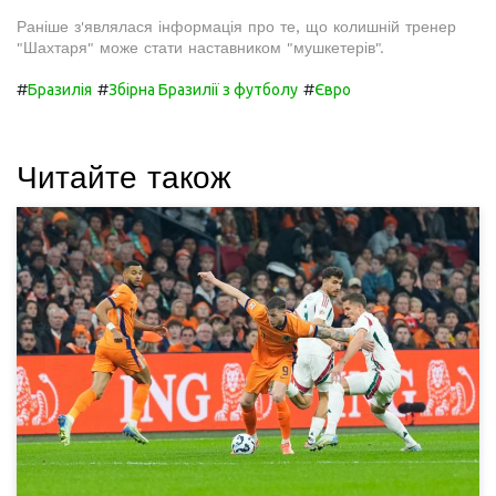
Раніше з'являлася інформація про те, що колишній тренер
"Шахтаря" може стати наставником "мушкетерів".
#
#
#
Бразилія
Збірна Бразилії з футболу
Євро
Читайте також