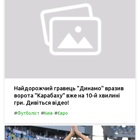
Найдорожчий гравець "Динамо" вразив
ворота "Карабаху" вже на 10-й хвилині
гри. Дивіться відео!
#
#
#
Футболіст
Київ
Євро