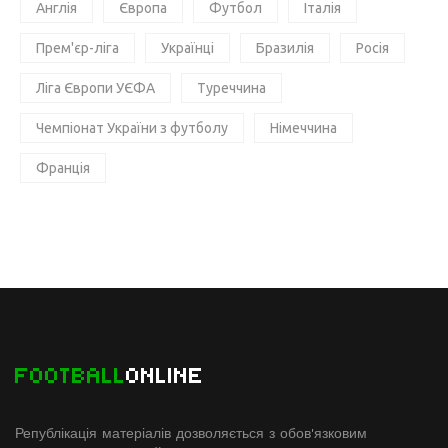
Англія
Європа
Футбол
Італія
Прем'єр-ліга
Українці
Бразилія
Росія
Ліга Європи УЄФА
Туреччина
Чемпіонат України з футболу
Німеччина
Франція
FOOTBALL
ONLINE
Републікація матеріалів дозволяється з обов'язковим