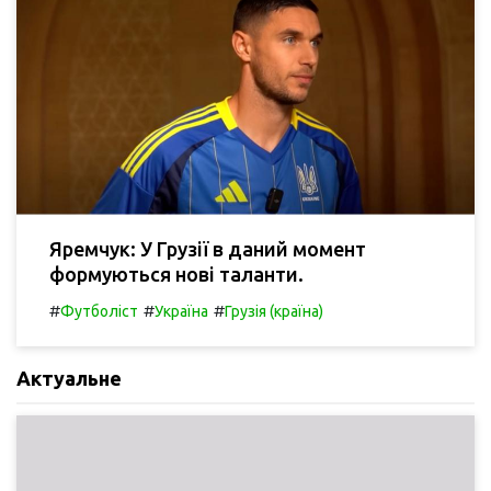
Яремчук: У Грузії в даний момент
формуються нові таланти.
#
#
#
Футболіст
Україна
Грузія (країна)
Актуальне