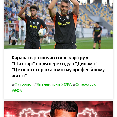
Караваєв розпочав свою кар'єру у
"Шахтарі" після переходу з "Динамо":
"Це нова сторінка в моєму професійному
житті".
#
#
#
Футболіст
Ліга чемпіонів УЄФА
Суперкубок
УЄФА