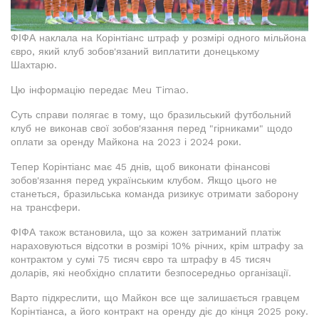
ФІФА наклала на Корінтіанс штраф у розмірі одного мільйона
євро, який клуб зобов'язаний виплатити донецькому
Шахтарю.
Цю інформацію передає Meu Timao.
Суть справи полягає в тому, що бразильський футбольний
клуб не виконав свої зобов'язання перед "гірниками" щодо
оплати за оренду Майкона на 2023 і 2024 роки.
Тепер Корінтіанс має 45 днів, щоб виконати фінансові
зобов'язання перед українським клубом. Якщо цього не
станеться, бразильська команда ризикує отримати заборону
на трансфери.
ФІФА також встановила, що за кожен затриманий платіж
нараховуються відсотки в розмірі 10% річних, крім штрафу за
контрактом у сумі 75 тисяч євро та штрафу в 45 тисяч
доларів, які необхідно сплатити безпосередньо організації.
Варто підкреслити, що Майкон все ще залишається гравцем
Корінтіанса, а його контракт на оренду діє до кінця 2025 року.