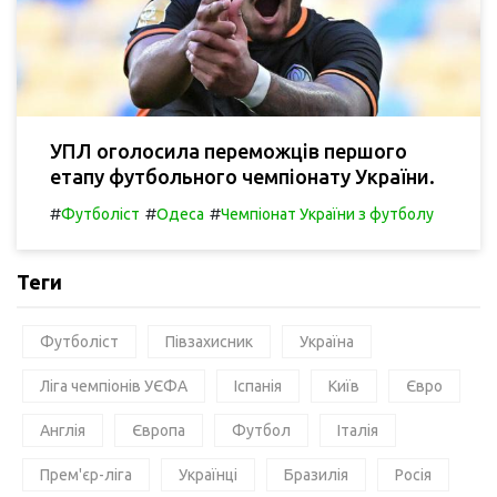
УПЛ оголосила переможців першого
етапу футбольного чемпіонату України.
#
#
#
Футболіст
Одеса
Чемпіонат України з футболу
Теги
Футболіст
Півзахисник
Україна
Ліга чемпіонів УЄФА
Іспанія
Київ
Євро
Англія
Європа
Футбол
Італія
Прем'єр-ліга
Українці
Бразилія
Росія