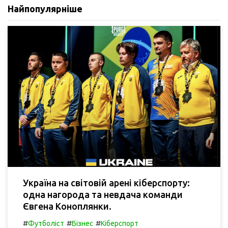
Найпопулярніше
Україна на світовій арені кіберспорту:
одна нагорода та невдача команди
Євгена Коноплянки.
#
#
#
Футболіст
Бізнес
Кіберспорт