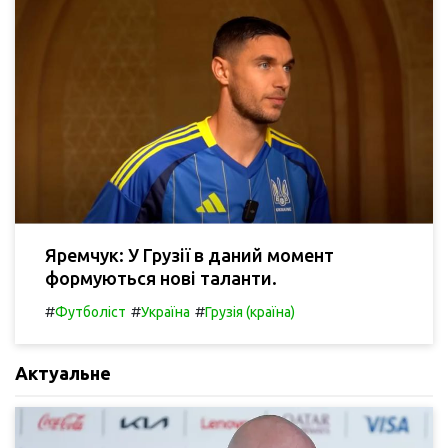
Яремчук: У Грузії в даний момент
формуються нові таланти.
#
#
#
Футболіст
Україна
Грузія (країна)
Актуальне