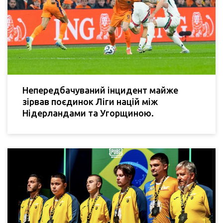
Непередбачуваний інцидент майже
зірвав поєдинок Ліги націй між
Нідерландами та Угорщиною.