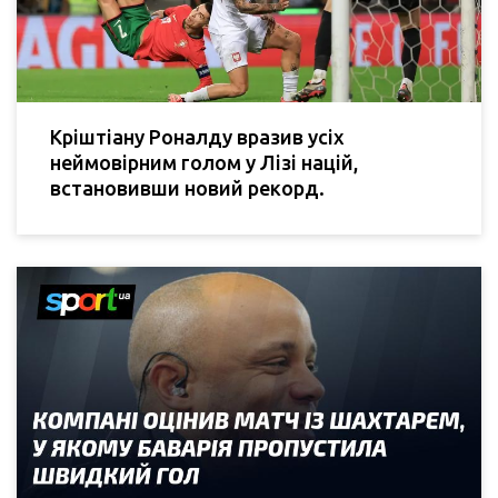
Кріштіану Роналду вразив усіх
неймовірним голом у Лізі націй,
встановивши новий рекорд.