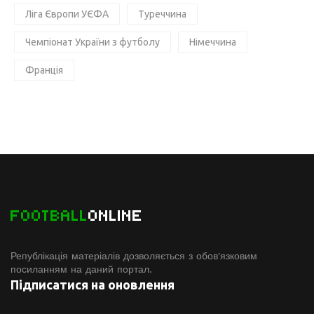
Ліга Європи УЄФА
Туреччина
Чемпіонат України з футболу
Німеччина
Франція
FOOTBALL
ONLINE
Републікація матеріалів дозволяється з обов'язковим
посиланням на даний портал.
Підписатися на оновлення