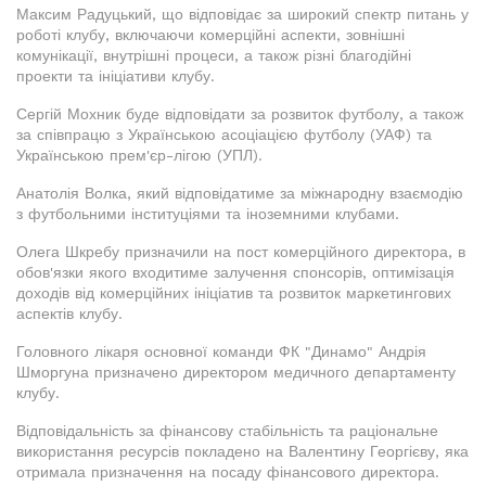
Максим Радуцький, що відповідає за широкий спектр питань у
роботі клубу, включаючи комерційні аспекти, зовнішні
комунікації, внутрішні процеси, а також різні благодійні
проекти та ініціативи клубу.
Сергій Мохник буде відповідати за розвиток футболу, а також
за співпрацю з Українською асоціацією футболу (УАФ) та
Українською прем'єр-лігою (УПЛ).
Анатолія Волка, який відповідатиме за міжнародну взаємодію
з футбольними інституціями та іноземними клубами.
Олега Шкребу призначили на пост комерційного директора, в
обов'язки якого входитиме залучення спонсорів, оптимізація
доходів від комерційних ініціатив та розвиток маркетингових
аспектів клубу.
Головного лікаря основної команди ФК "Динамо" Андрія
Шморгуна призначено директором медичного департаменту
клубу.
Відповідальність за фінансову стабільність та раціональне
використання ресурсів покладено на Валентину Георгієву, яка
отримала призначення на посаду фінансового директора.