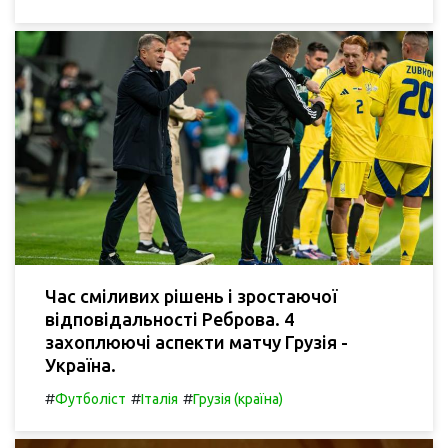
Час сміливих рішень і зростаючої
відповідальності Реброва. 4
захоплюючі аспекти матчу Грузія -
Україна.
#
#
#
Футболіст
Італія
Грузія (країна)