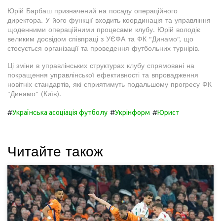
Юрій Барбаш призначений на посаду операційного
директора. У його функції входить координація та управління
щоденними операційними процесами клубу. Юрій володіє
великим досвідом співпраці з УЄФА та ФК "Динамо", що
стосується організації та проведення футбольних турнірів.
Ці зміни в управлінських структурах клубу спрямовані на
покращення управлінської ефективності та впровадження
новітніх стандартів, які сприятимуть подальшому прогресу ФК
"Динамо" (Київ).
#
#
#
Українська асоціація футболу
Укрінформ
Юрист
Читайте також