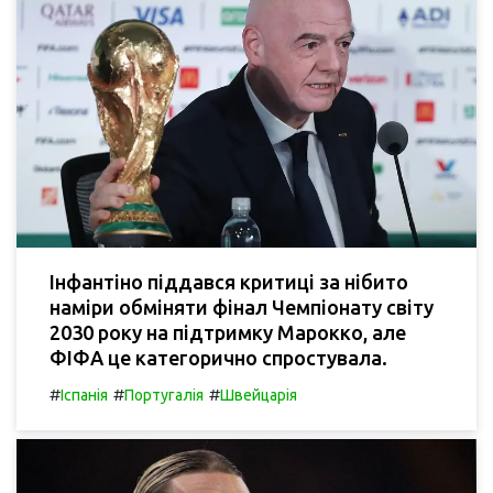
Інфантіно піддався критиці за нібито
наміри обміняти фінал Чемпіонату світу
2030 року на підтримку Марокко, але
ФІФА це категорично спростувала.
#
#
#
Іспанія
Португалія
Швейцарія