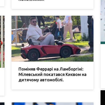
Поміняв Феррарі на Ламборгіні:
Мілевський покатався Києвом на
дитячому автомобілі.