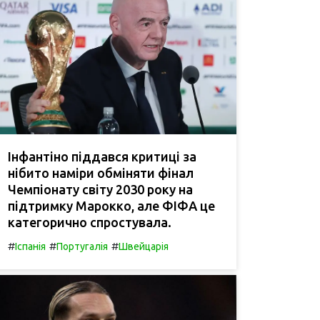
Інфантіно піддався критиці за
нібито наміри обміняти фінал
Чемпіонату світу 2030 року на
підтримку Марокко, але ФІФА це
категорично спростувала.
#
#
#
Іспанія
Португалія
Швейцарія