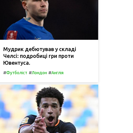
Мудрик дебютував у складі
Челсі: подробиці гри проти
Ювентуса.
#
#
#
Футболіст
Лондон
Англія