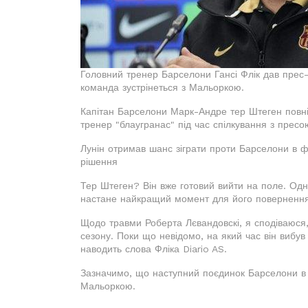
Головний тренер Барселони Гансі Флік дав прес-
команда зустрінеться з Мальоркою.
Капітан Барселони Марк-Андре тер Штеген повні
тренер "блаугранас" під час спілкування з пресо
Лунін отримав шанс зіграти проти Барселони в фі
рішення
Тер Штеген? Він вже готовий вийти на поле. Одн
настане найкращий момент для його повернення 
Щодо травми Роберта Лєвандовскі, я сподіваюся
сезону. Поки що невідомо, на який час він вибув 
наводить слова Фліка Diario AS.
Зазначимо, що наступний поєдинок Барселони в Ла
Мальоркою.