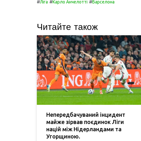
#
#
#
Ліга
Карло Анчелотті
Барселона
Читайте також
Непередбачуваний інцидент
майже зірвав поєдинок Ліги
націй між Нідерландами та
Угорщиною.