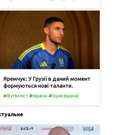
Яремчук: У Грузії в даний момент
формуються нові таланти.
#
#
#
Футболіст
Україна
Грузія (країна)
ктуальне