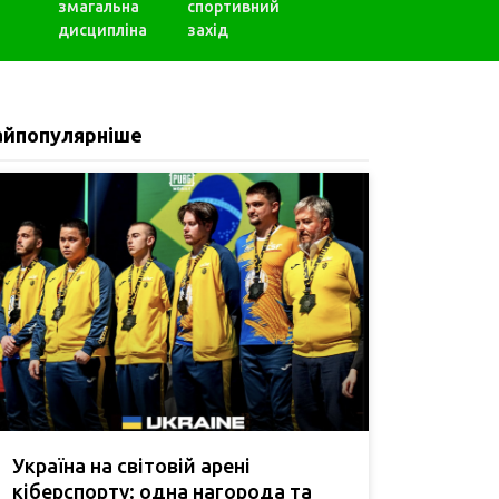
змагальна
спортивний
дисципліна
захід
айпопулярніше
Україна на світовій арені
кіберспорту: одна нагорода та