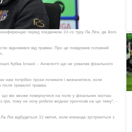
конференцію перед поєдинком 33-го туру Ла Ліги, де його
стю відновився від травми. Про це повідомив головний
ю.
налі Кубка Іспанії - Анчелотті ще не ухвалив фінального
ак нам потрібно трохи почекати і визначитися, коли
після тривалої травми.
, що він зможе повернутися на поле у фінальних матчах
з гри, тому не хочу робити жодних прогнозів на цю тему", -
 Лізі відбудеться 22 квітня, коли команда зустрінеться з