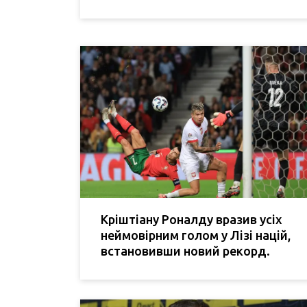
Кріштіану Роналду вразив усіх
неймовірним голом у Лізі націй,
встановивши новий рекорд.