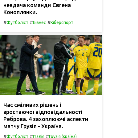
невдача команди Євгена
Коноплянки.
#
#
#
Футболіст
Бізнес
Кіберспорт
Час сміливих рішень і
зростаючої відповідальності
Реброва. 4 захоплюючі аспекти
матчу Грузія - Україна.
#
#
#
Футболіст
Італія
Грузія (країна)