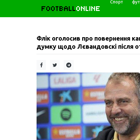
Спорт
фут
FOOTBALL
ONLINE
Флік оголосив про повернення ка
думку щодо Лєвандовскі після о