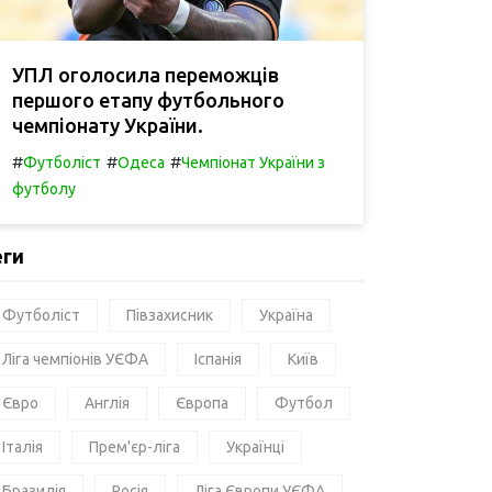
УПЛ оголосила переможців
першого етапу футбольного
чемпіонату України.
#
#
#
Футболіст
Одеса
Чемпіонат України з
футболу
еги
Футболіст
Півзахисник
Україна
Ліга чемпіонів УЄФА
Іспанія
Київ
Євро
Англія
Європа
Футбол
Італія
Прем'єр-ліга
Українці
Бразилія
Росія
Ліга Європи УЄФА