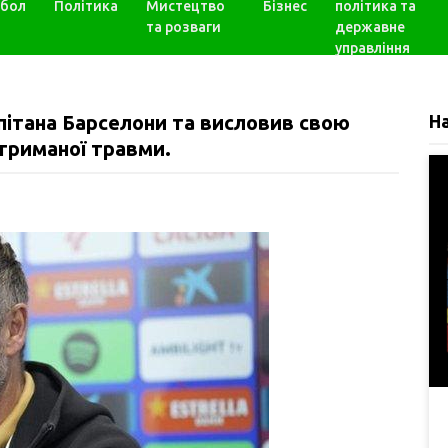
бол
Політика
Мистецтво
Бізнес
політика та
та розваги
державне
управління
пітана Барселони та висловив свою
Н
триманої травми.