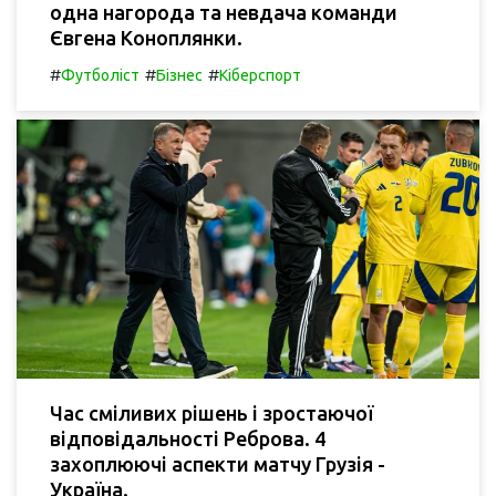
одна нагорода та невдача команди
Євгена Коноплянки.
#
#
#
Футболіст
Бізнес
Кіберспорт
Час сміливих рішень і зростаючої
відповідальності Реброва. 4
захоплюючі аспекти матчу Грузія -
Україна.