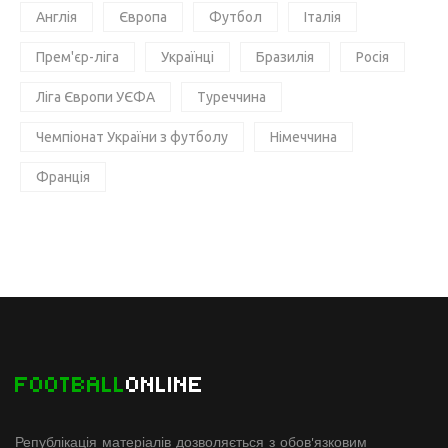
Англія
Європа
Футбол
Італія
Прем'єр-ліга
Українці
Бразилія
Росія
Ліга Європи УЄФА
Туреччина
Чемпіонат України з футболу
Німеччина
Франція
FOOTBALL
ONLINE
Републікація матеріалів дозволяється з обов'язковим