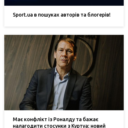
Sport.ua в пошуках авторів та блогерів!
Має конфлікт із Роналду та бажає
налагодити стосунки з Куртуа: новий