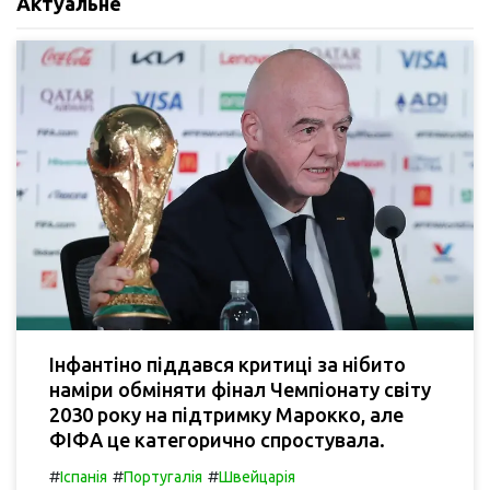
Актуальне
Інфантіно піддався критиці за нібито
наміри обміняти фінал Чемпіонату світу
2030 року на підтримку Марокко, але
ФІФА це категорично спростувала.
#
#
#
Іспанія
Португалія
Швейцарія