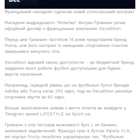
Французький нападник підписав новий спонсорський контракт
Нападник мадридського "Атлетіко" Антуан Грізманн уклав
офіційний договір з французькою компанією Decathlon.
Перед цим Грізманн протягом 14 років представляв бренд
Puma, але його контракт із німецьким спортивним гігантом
завершився минулого літа.
Decathlon відомий своєю доступністю - це бюджетний бренд,
завдання якого робити футбол доступнішим для бідних
верств населення.
Наприклад, середній рівень цін на футбольні бутси брендів
Adidas або Puma сягає 250 євро, тоді як Decathlon реалізує
спортивне взуття за 80 євро.
Більше захоплюючих знімків з життя атлетів ви знайдете у
Telegram каналі LIFESTYLE на Sport.ua.
Грізманн з літа тестував можливості бутс і, як бачимо,
залишився задоволений. Француз грає в бутсах Kipsta CLR,
які портал Footy Headlines характеризує так: "Футбольні