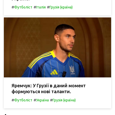
#
#
#
Футболіст
Італія
Грузія (країна)
Яремчук: У Грузії в даний момент
формуються нові таланти.
#
#
#
Футболіст
Україна
Грузія (країна)