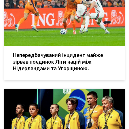
Непередбачуваний інцидент майже
зірвав поєдинок Ліги націй між
Нідерландами та Угорщиною.