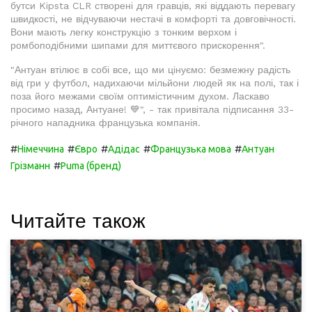
бутси Kipsta CLR створені для гравців, які віддають перевагу
швидкості, не відчуваючи нестачі в комфорті та довговічності.
Вони мають легку конструкцію з тонким верхом і
ромбоподібними шипами для миттєвого прискорення".
"Антуан втілює в собі все, що ми цінуємо: безмежну радість
від гри у футбол, надихаючи мільйони людей як на полі, так і
поза його межами своїм оптимістичним духом. Ласкаво
просимо назад, Антуане! 💙", - так привітала підписання 33-
річного нападника французька компанія.
#
#
#
#
#
Німеччина
Євро
Адідас
Французька мова
Антуан
#
Грізманн
Puma (бренд)
Читайте також