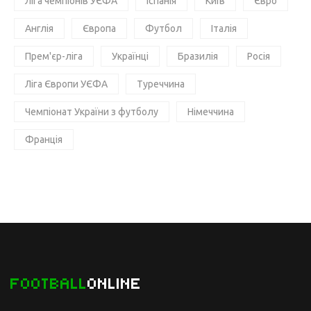
Ліга чемпіонів УЄФА
Іспанія
Київ
Євро
Англія
Європа
Футбол
Італія
Прем'єр-ліга
Українці
Бразилія
Росія
Ліга Європи УЄФА
Туреччина
Чемпіонат України з футболу
Німеччина
Франція
FOOTBALL
ONLINE