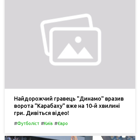
Найдорожчий гравець "Динамо" вразив
ворота "Карабаху" вже на 10-й хвилині
гри. Дивіться відео!
#
#
#
Футболіст
Київ
Євро