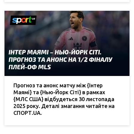
Прогноз та анонс матчу між {Інтер
Маямі} та {Нью-Йорк Сіті} в рамках
{МЛС США} відбудеться 30 листопада
2025 року. Деталі змагання читайте на
СПОРТ.UA.