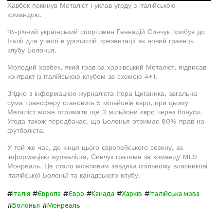
Хавбек покинув Металіст і уклав угоду з італійською
командою.
18-річний український спортсмен Геннадій Синчук прибув до
Італії для участі в урочистій презентації як новий гравець
клубу Болонья.
Молодий хавбек, який грав за харківський Металіст, підписав
контракт із італійською клубом за схемою 4+1.
Згідно з інформацією журналіста Ігора Циганика, загальна
сума трансферу становить 5 мільйонів євро, при цьому
Металіст може отримати ще 3 мільйони євро через бонуси.
Угода також передбачає, що Болонья отримає 80% прав на
футболіста.
У той же час, до кінця цього європейського сезону, за
інформацією журналіста, Синчук гратиме за команду MLS
Монреаль. Це стало можливим завдяки спільному власникові
італійської Болоньї та канадського клубу.
#
#
#
#
#
#
Італія
Європа
Євро
Канада
Харків
Італійська мова
#
#
Болонья
Монреаль