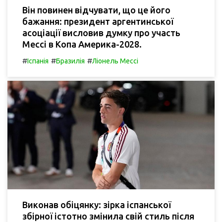
Він повинен відчувати, що це його
бажання: президент аргентинської
асоціації висловив думку про участь
Мессі в Копа Америка-2028.
#
#
#
Іспанія
Бразилія
Ліонель Мессі
Виконав обіцянку: зірка іспанської
збірної істотно змінила свій стиль після