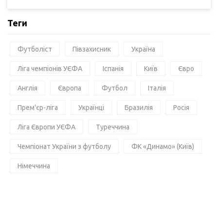
Теги
Футболіст
Півзахисник
Україна
Ліга чемпіонів УЄФА
Іспанія
Київ
Євро
Англія
Європа
Футбол
Італія
Прем'єр-ліга
Українці
Бразилія
Росія
Ліга Європи УЄФА
Туреччина
Чемпіонат України з футболу
ФК «Динамо» (Київ)
Німеччина