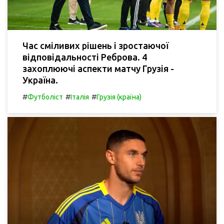
Час сміливих рішень і зростаючої
відповідальності Реброва. 4
захоплюючі аспекти матчу Грузія -
Україна.
#
#
#
Футболіст
Італія
Грузія (країна)