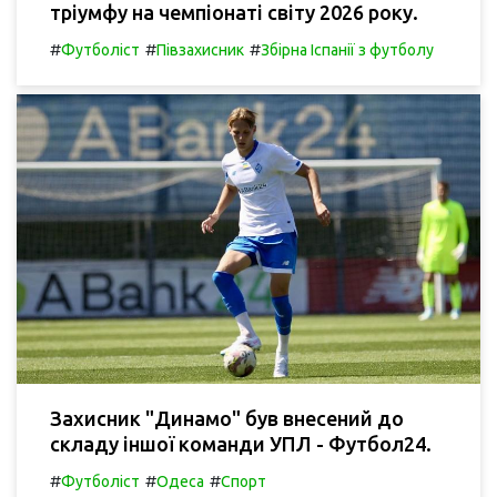
тріумфу на чемпіонаті світу 2026 року.
#
#
#
Футболіст
Півзахисник
Збірна Іспанії з футболу
Захисник "Динамо" був внесений до
складу іншої команди УПЛ - Футбол24.
#
#
#
Футболіст
Одеса
Спорт