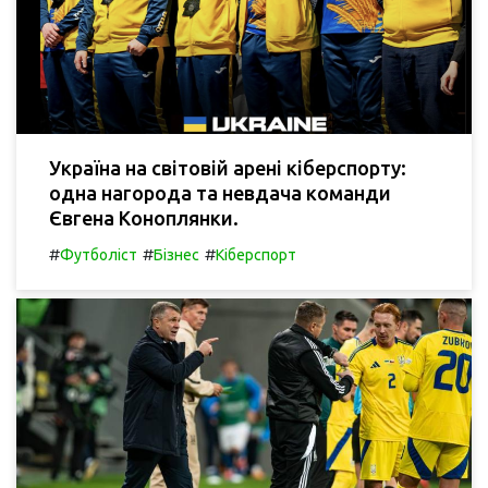
Україна на світовій арені кіберспорту:
одна нагорода та невдача команди
Євгена Коноплянки.
#
#
#
Футболіст
Бізнес
Кіберспорт