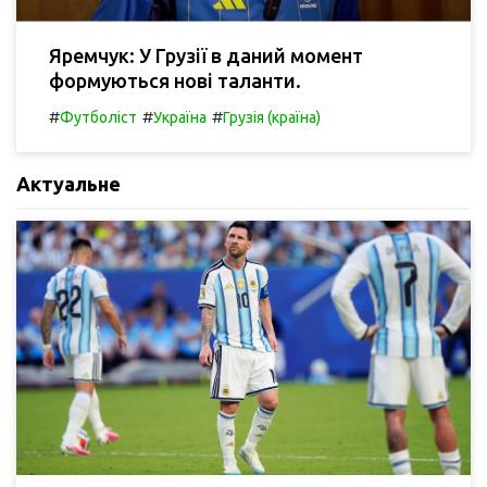
Яремчук: У Грузії в даний момент
формуються нові таланти.
#
#
#
Футболіст
Україна
Грузія (країна)
Актуальне