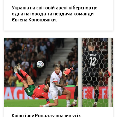
Україна на світовій арені кіберспорту:
одна нагорода та невдача команди
Євгена Коноплянки.
Кріштіану Роналду вразив усіх