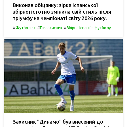
Виконав обіцянку: зірка іспанської
збірної істотно змінила свій стиль після
тріумфу на чемпіонаті світу 2026 року.
#
#
#
Футболіст
Півзахисник
Збірна Іспанії з футболу
Захисник "Динамо" був внесений до