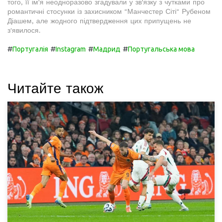
того, її ім'я неодноразово згадували у зв'язку з чутками про
романтичні стосунки із захисником "Манчестер Сіті" Рубеном
Діашем, але жодного підтвердження цих припущень не
з'явилося.
#
#
#
#
Португалія
Instagram
Мадрид
Португальська мова
Читайте також