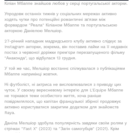
Кіліан Мбаппе знайшов любов у серці португальської акторки.
Упродовж останніх тижнів у соціальних мережах активно
ходять чутки про потенційні романтичні зв'язки між
форвардом "Реала" Кіліаном Мбаппе та португальською
акторкою Даніелою Мелшіор.
27-річний нападник мадридського клубу активно слідкує за
Instagram акторки, зокрема, він поставив лайки на її недавніх
постах з червоної доріжки прем'єри перезапущеного фільму
"Анаконда", що відбулася 13 грудня.
У той же час, Мелшіор востаннє спілкувалася з публікаціями
Мбаппе наприкінці жовтня.
Ні футболіст, ні актриса не висловлювалися з приводу цих
чуток. У своєму вересневому інтерв'ю для L'Equipe Мбаппе
не торкався теми особистого життя, хоча раніше
повідомлялося, що капітан французької збірної продовжує
активно користуватися закритим додатком для знайомств
Raya.
Даніла Мелшіор здобула популярність завдяки своїм ролям у
стрічках "Fast X" (2023) та "Загін самогубців" (2021). Крім