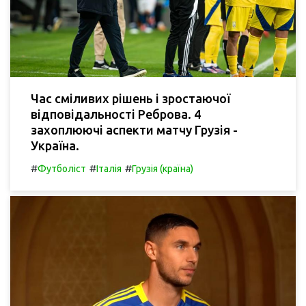
Час сміливих рішень і зростаючої
відповідальності Реброва. 4
захоплюючі аспекти матчу Грузія -
Україна.
#
#
#
Футболіст
Італія
Грузія (країна)