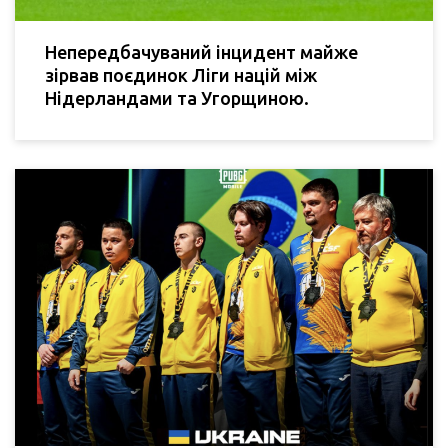
Непередбачуваний інцидент майже
зірвав поєдинок Ліги націй між
Нідерландами та Угорщиною.