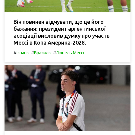
Він повинен відчувати, що це його
бажання: президент аргентинської
асоціації висловив думку про участь
Мессі в Копа Америка-2028.
#
#
#
Іспанія
Бразилія
Ліонель Мессі