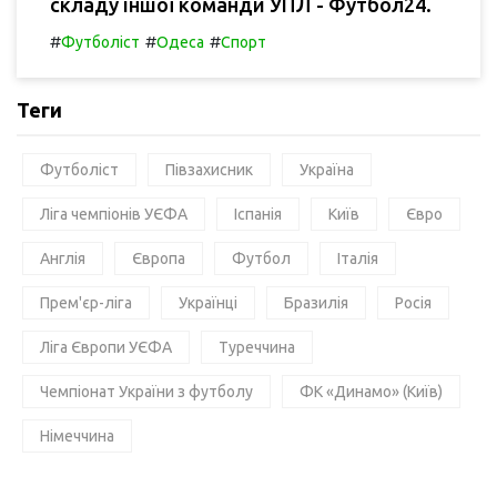
складу іншої команди УПЛ - Футбол24.
#
#
#
Футболіст
Одеса
Спорт
Теги
Футболіст
Півзахисник
Україна
Ліга чемпіонів УЄФА
Іспанія
Київ
Євро
Англія
Європа
Футбол
Італія
Прем'єр-ліга
Українці
Бразилія
Росія
Ліга Європи УЄФА
Туреччина
Чемпіонат України з футболу
ФК «Динамо» (Київ)
Німеччина