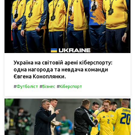
Україна на світовій арені кіберспорту:
одна нагорода та невдача команди
Євгена Коноплянки.
#
#
#
Футболіст
Бізнес
Кіберспорт