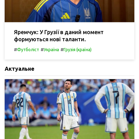
Яремчук: У Грузії в даний момент
формуються нові таланти.
#
#
#
Футболіст
Україна
Грузія (країна)
Актуальне