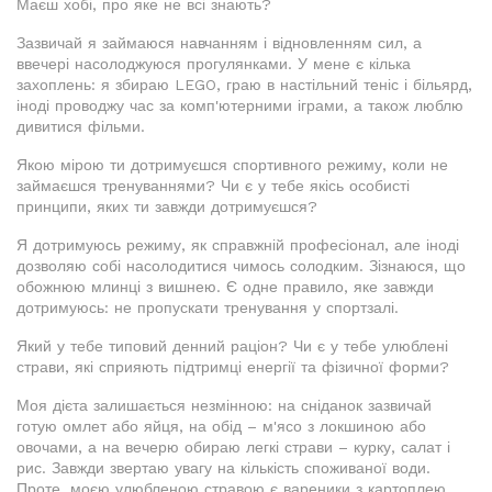
Маєш хобі, про яке не всі знають?
Зазвичай я займаюся навчанням і відновленням сил, а
ввечері насолоджуюся прогулянками. У мене є кілька
захоплень: я збираю LEGO, граю в настільний теніс і більярд,
іноді проводжу час за комп'ютерними іграми, а також люблю
дивитися фільми.
Якою мірою ти дотримуєшся спортивного режиму, коли не
займаєшся тренуваннями? Чи є у тебе якісь особисті
принципи, яких ти завжди дотримуєшся?
Я дотримуюсь режиму, як справжній професіонал, але іноді
дозволяю собі насолодитися чимось солодким. Зізнаюся, що
обожнюю млинці з вишнею. Є одне правило, яке завжди
дотримуюсь: не пропускати тренування у спортзалі.
Який у тебе типовий денний раціон? Чи є у тебе улюблені
страви, які сприяють підтримці енергії та фізичної форми?
Моя дієта залишається незмінною: на сніданок зазвичай
готую омлет або яйця, на обід – м'ясо з локшиною або
овочами, а на вечерю обираю легкі страви – курку, салат і
рис. Завжди звертаю увагу на кількість споживаної води.
Проте, моєю улюбленою стравою є вареники з картоплею.