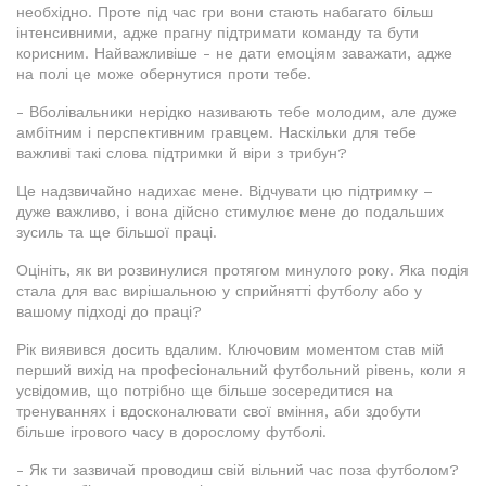
необхідно. Проте під час гри вони стають набагато більш
інтенсивними, адже прагну підтримати команду та бути
корисним. Найважливіше - не дати емоціям заважати, адже
на полі це може обернутися проти тебе.
- Вболівальники нерідко називають тебе молодим, але дуже
амбітним і перспективним гравцем. Наскільки для тебе
важливі такі слова підтримки й віри з трибун?
Це надзвичайно надихає мене. Відчувати цю підтримку –
дуже важливо, і вона дійсно стимулює мене до подальших
зусиль та ще більшої праці.
Оцініть, як ви розвинулися протягом минулого року. Яка подія
стала для вас вирішальною у сприйнятті футболу або у
вашому підході до праці?
Рік виявився досить вдалим. Ключовим моментом став мій
перший вихід на професіональний футбольний рівень, коли я
усвідомив, що потрібно ще більше зосередитися на
тренуваннях і вдосконалювати свої вміння, аби здобути
більше ігрового часу в дорослому футболі.
- Як ти зазвичай проводиш свій вільний час поза футболом?