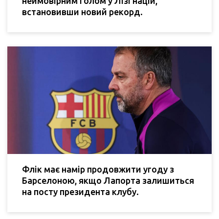
неймовірним голом у Лізі націй,
встановивши новий рекорд.
Флік має намір продовжити угоду з
Барселоною, якщо Лапорта залишиться
на посту президента клубу.