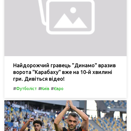
Найдорожчий гравець "Динамо" вразив
ворота "Карабаху" вже на 10-й хвилині
гри. Дивіться відео!
#
#
#
Футболіст
Київ
Євро