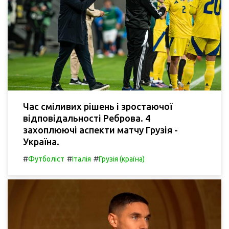
Час сміливих рішень і зростаючої
відповідальності Реброва. 4
захоплюючі аспекти матчу Грузія -
Україна.
#
#
#
Футболіст
Італія
Грузія (країна)