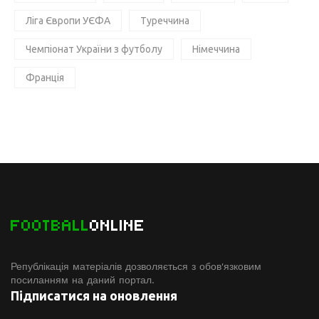
Ліга Європи УЄФА
Туреччина
Чемпіонат України з футболу
Німеччина
Франція
FOOTBALL
ONLINE
Републікація матеріалів дозволяється з обов'язковим
посиланням на даний портал.
Підписатися на оновлення