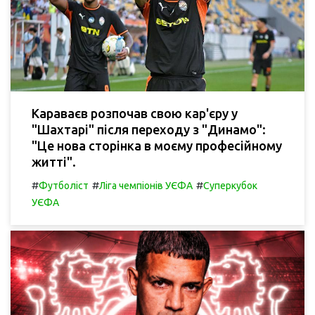
Караваєв розпочав свою кар'єру у
"Шахтарі" після переходу з "Динамо":
"Це нова сторінка в моєму професійному
житті".
#
#
#
Футболіст
Ліга чемпіонів УЄФА
Суперкубок
УЄФА