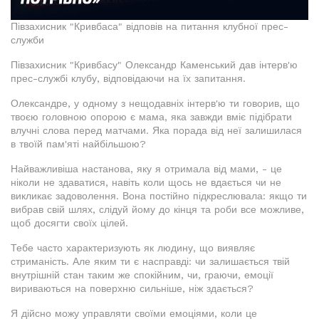
Півзахисник "Кривбаса" відповів на питання клубної прес-
служби
Півзахисник "Кривбасу" Олександр Каменський дав інтерв'ю
прес-службі клубу, відповідаючи на їх запитання.
Олександре, у одному з нещодавніх інтерв'ю ти говорив, що
твоєю головною опорою є мама, яка завжди вміє підібрати
влучні слова перед матчами. Яка порада від неї залишилася
в твоїй пам'яті найбільшою?
Найважливіша настанова, яку я отримала від мами, - це
ніколи не здаватися, навіть коли щось не вдається чи не
викликає задоволення. Вона постійно підкреслювала: якщо ти
вибрав свій шлях, слідуй йому до кінця та роби все можливе,
щоб досягти своїх цілей.
Тебе часто характеризують як людину, що виявляє
стриманість. Але яким ти є насправді: чи залишається твій
внутрішній стан таким же спокійним, чи, граючи, емоції
вириваються на поверхню сильніше, ніж здається?
Я дійсно можу управляти своїми емоціями, коли це