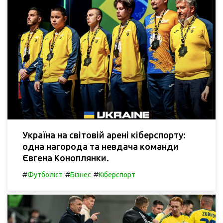
Україна на світовій арені кіберспорту:
одна нагорода та невдача команди
Євгена Коноплянки.
#
#
#
Футболіст
Бізнес
Кіберспорт