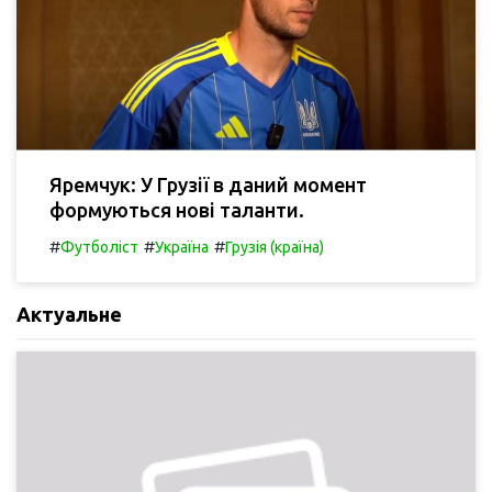
Яремчук: У Грузії в даний момент
формуються нові таланти.
#
#
#
Футболіст
Україна
Грузія (країна)
Актуальне