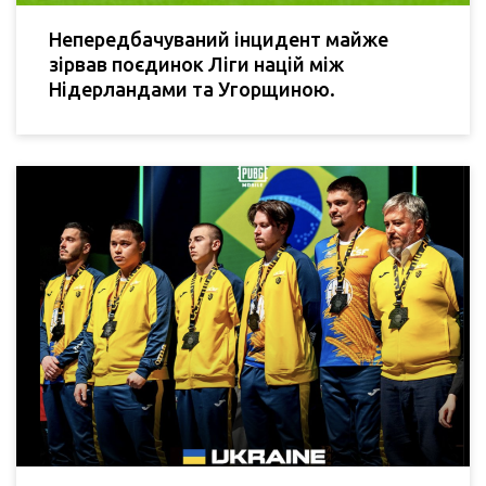
Непередбачуваний інцидент майже
зірвав поєдинок Ліги націй між
Нідерландами та Угорщиною.