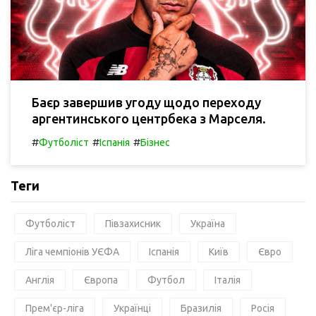
Баєр завершив угоду щодо переходу
аргентинського центрбека з Марселя.
#
#
#
Футболіст
Іспанія
Бізнес
Теги
Футболіст
Півзахисник
Україна
Ліга чемпіонів УЄФА
Іспанія
Київ
Євро
Англія
Європа
Футбол
Італія
Прем'єр-ліга
Українці
Бразилія
Росія