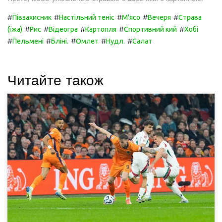
#
#
#
#
#
Півзахисник
Настільний теніс
М'ясо
Вечеря
Страва
#
#
#
#
#
(їжа)
Рис
Відеогра
Картопля
Спортивний кий
Хобі
#
#
#
#
#
Пельмені
Бліні.
Омлет
Нудл.
Салат
Читайте також