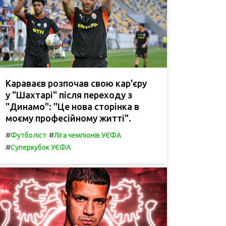
Караваєв розпочав свою кар'єру
у "Шахтарі" після переходу з
"Динамо": "Це нова сторінка в
моєму професійному житті".
#
#
Футболіст
Ліга чемпіонів УЄФА
#
Суперкубок УЄФА