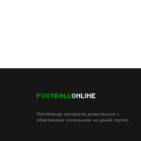
FOOTBALL
ONLINE
Републікація матеріалів дозволяється з
обов'язковим посиланням на даний портал.