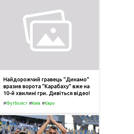
Найдорожчий гравець "Динамо"
вразив ворота "Карабаху" вже на
10-й хвилині гри. Дивіться відео!
#
#
#
Футболіст
Київ
Євро