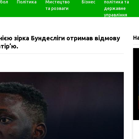
бол
Політика
Мистецтво
Бізнес
політика та
та розваги
державне
управління
ією зірка Бундесліги отримав відмову
Н
атір’ю.