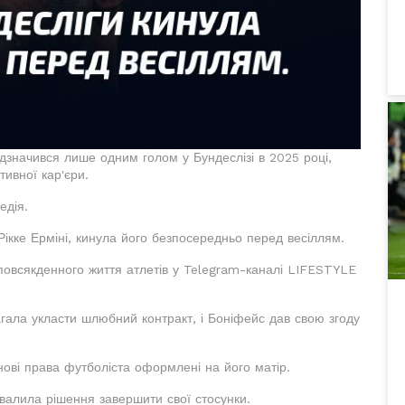
ідзначився лише одним голом у Бундеслізі в 2025 році,
ивної кар'єри.
едія.
Рікке Ерміні, кинула його безпосередньо перед весіллям.
повсякденного життя атлетів у Telegram-каналі LIFESTYLE
гала укласти шлюбний контракт, і Боніфейс дав свою згоду
нові права футболіста оформлені на його матір.
хвалила рішення завершити свої стосунки.