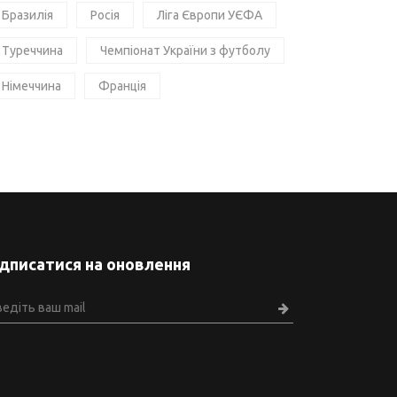
Бразилія
Росія
Ліга Європи УЄФА
Туреччина
Чемпіонат України з футболу
Німеччина
Франція
ідписатися на оновлення