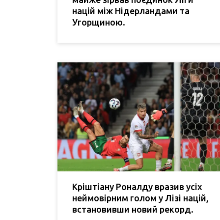
націй між Нідерландами та
Угорщиною.
Кріштіану Роналду вразив усіх
неймовірним голом у Лізі націй,
встановивши новий рекорд.