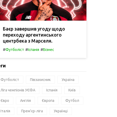
Баєр завершив угоду щодо
переходу аргентинського
центрбека з Марселя.
#
#
#
Футболіст
Іспанія
Бізнес
еги
Футболіст
Півзахисник
Україна
Ліга чемпіонів УЄФА
Іспанія
Київ
Євро
Англія
Європа
Футбол
Італія
Прем'єр-ліга
Українці