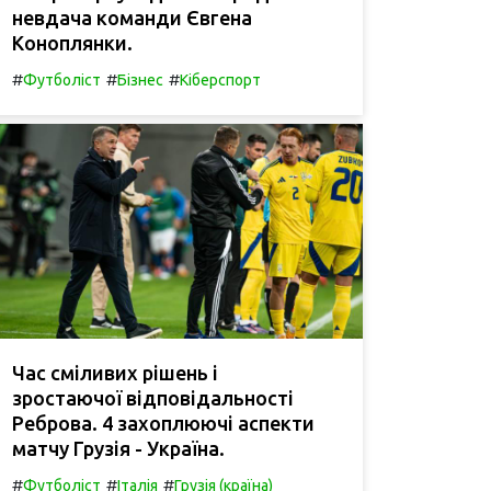
невдача команди Євгена
Коноплянки.
#
#
#
Футболіст
Бізнес
Кіберспорт
Час сміливих рішень і
зростаючої відповідальності
Реброва. 4 захоплюючі аспекти
матчу Грузія - Україна.
#
#
#
Футболіст
Італія
Грузія (країна)