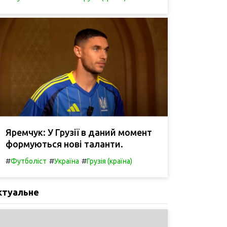
Яремчук: У Грузії в даний момент
формуються нові таланти.
#
#
#
Футболіст
Україна
Грузія (країна)
ктуальне