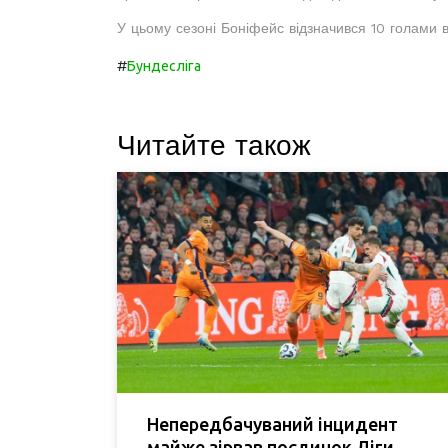
У цьому сезоні Боніфейс відзначився 10 голами в
#
Бундесліга
Читайте також
Непередбачуваний інцидент
майже зірвав поєдинок Ліги