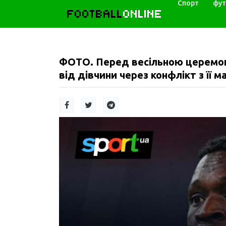
Спорт
фут
FOOTBALL
ONLINE
ФОТО. Перед весільною церемон
від дівчини через конфлікт з її м