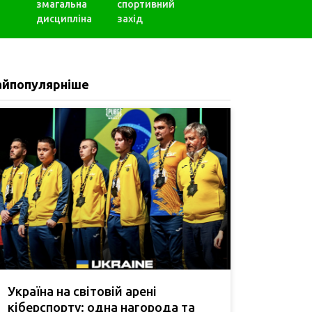
змагальна
спортивний
дисципліна
захід
айпопулярніше
Україна на світовій арені
кіберспорту: одна нагорода та