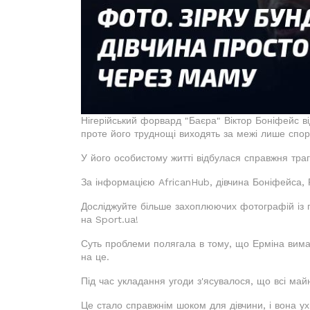
Нігерійський форвард "Баєра" Віктор Боніфейс в
проте його труднощі виходять за межі лише спорт
У його особистому житті відбулася справжня траг
За інформацією AfricanHub, дівчина Боніфейса, 
Досліджуйте більше захоплюючих фотографій із 
на Sport.ua!
Суть проблеми полягала в тому, що Ерміна вима
на це.
Під час укладання угоди з'ясувалося, що всі май
Це стало справжнім шоком для дівчини, і вона у