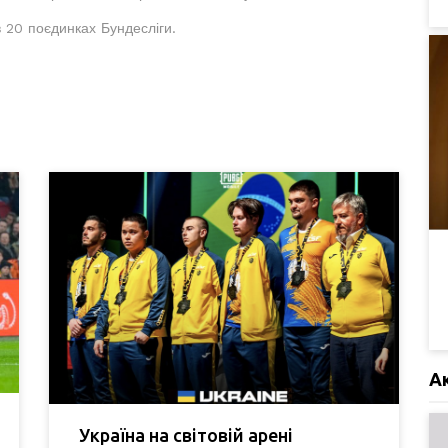
 20 поєдинках Бундесліги.
А
Україна на світовій арені